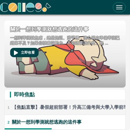
ColleGo! 大學選才與高中育才輔助系統
關於一想到學測就想逃跑的這件事
一想到學測就焦慮，總是拖延、滑手機，擔心現在準備學測已
經來不及？如果你讀書沒動力、不知道要讀什麼、無 ...
立即收看
即時焦點
【焦點直擊】暑假超前部署！升高三備考與大學入學前準
1
關於一想到學測就想逃跑的這件事
2