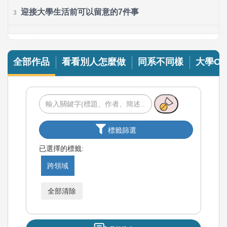
迎接大學生活前可以留意的7件事
3
考完分科後填志願沒想法？來用ColleGo! 幫你找到適合學系！
4
全部作品
看看別人怎麼做
同系不同樣
大學OP
我的備考之路與給學弟妹的建議
5
一場大冒險的真心話——一個過來人的獨白
6
面對學測不必徬徨！
7
標籤篩選
經歷過學測才知道的那些Dos & Don’ts
8
已選擇的標籤:
跨領域
學測準備攻略：目標、方法與挫折應對
9
全部清除