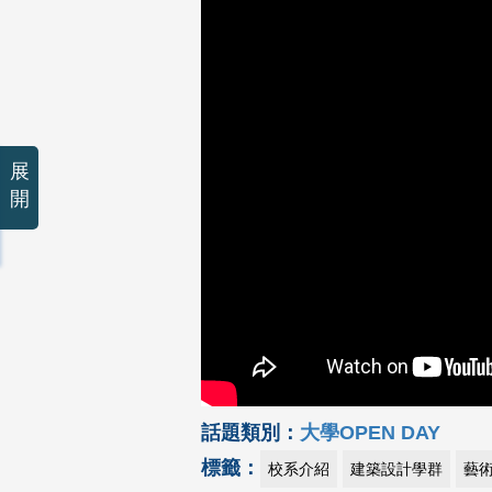
展
開
話題類別：
大學OPEN DAY
標籤：
校系介紹
建築設計學群
藝