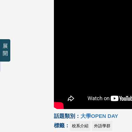
展
開
話題類別：
大學OPEN DAY
標籤：
校系介紹
外語學群