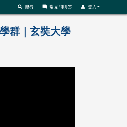
搜尋
常見問與答
登入
法政學群｜玄奘大學