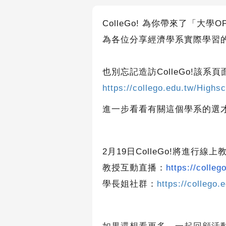
ColleGo!
為你帶來了「大學
OP
為各位分享經濟學系實際學習
也別忘記造訪
ColleGo!
該系頁
https://collego.edu.tw/High
進一步看看有關這個學系的選
2
月
19
日
ColleGo!
將進行線上
教授互動直播：
https://colleg
學長姐社群：
https://collego.