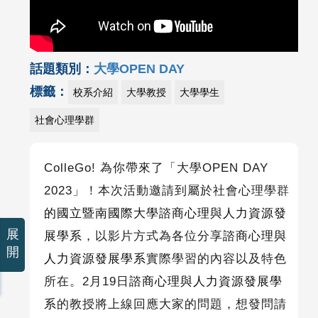
話題類別：
大學OPEN DAY
標籤：
校系介紹
大學教授
大學學生
社會心理學群
ColleGo!
為你帶來了「大學
OPEN DAY
2023
」！本次活動邀請到屬於社會心理學
群
的國立暨南國際大學諮商心理與人力資源發
展
展學系
，以影片方式為各位分享
諮商心理與
開
人力資源發展學系
實際學習的內容以及特色
所在。
2
月
19
日
諮商心理與人力資源發展學
系
的教授將上線回應大家的問題，想發問請