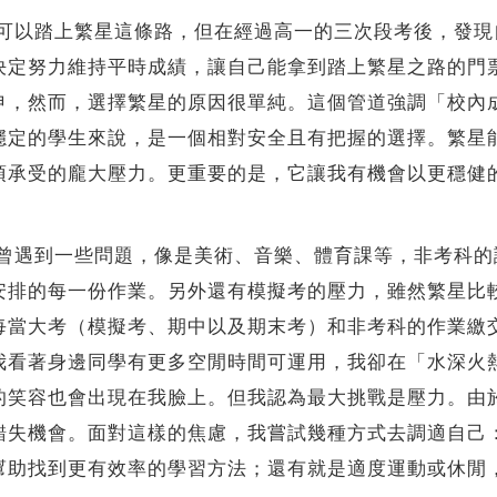
以踏上繁星這條路，但在經過高一的三次段考後，發現
決定努力維持平時成績，讓自己能拿到踏上繁星之路的門
申，然而，選擇繁星的原因很單純。這個管道強調「校內
穩定的學生來說，是一個相對安全且有把握的選擇。繁星
須承受的龐大壓力。更重要的是，它讓我有機會以更穩健
遇到一些問題，像是美術、音樂、體育課等，非考科的
安排的每一份作業。另外還有模擬考的壓力，雖然繁星比
每當大考（模擬考、期中以及期末考）和非考科的作業繳
我看著身邊同學有更多空閒時間可運用，我卻在「水深火
的笑容也會出現在我臉上。但我認為最大挑戰是壓力。由
錯失機會。面對這樣的焦慮，我嘗試幾種方式去調適自己
幫助找到更有效率的學習方法；還有就是適度運動或休閒