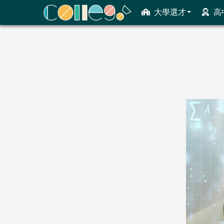
大學選才
高
ColleGo! 大學選才與高中育才輔助系統