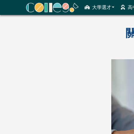
大學選才
高
ColleGo! 大學選才與高中育才輔助系統