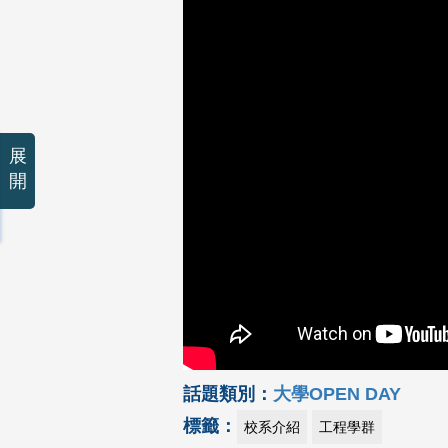
展
開
話題類別：
大學OPEN DAY
標籤：
校系介紹
工程學群