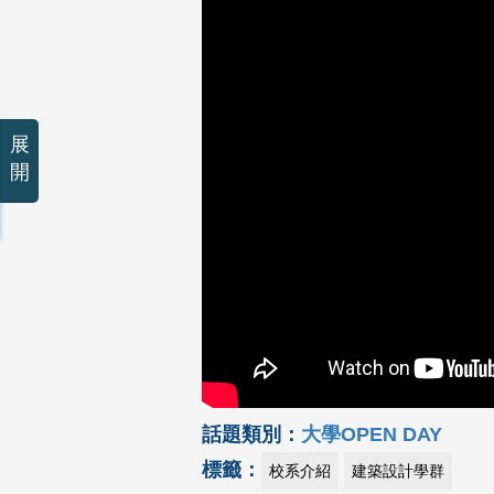
展
開
話題類別：
大學OPEN DAY
標籤：
校系介紹
建築設計學群