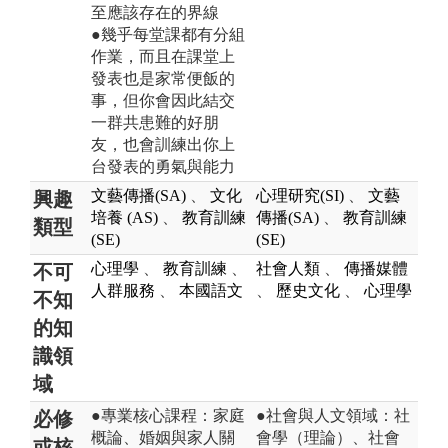
至應該存在的界線
●幾乎每堂課都有分組
作業，而且在課堂上
發表也是家常便飯的
事，但你會因此結交
一群共患難的好朋
友，也會訓練出你上
台發表的勇氣與能力
文藝傳播(SA)
、
文化
心理研究(SI)
、
文藝
興趣
培養 (AS)
、
教育訓練
傳播(SA)
、
教育訓練
類型
(SE)
(SE)
心理學
、
教育訓練
、
社會人類
、
傳播媒體
不可
人群服務
、
本國語文
、
歷史文化
、
心理學
不知
的知
識領
域
●專業核心課程：家庭
●社會與人文領域：社
必修
概論、婚姻與家人關
會學（理論）、社會
或核