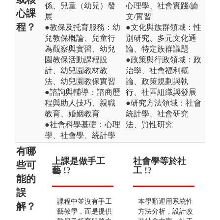
係、兒童（幼兒）發
心理學、社會實踐/論
心課
展
文/實習
程？
●教保及托育服務：幼
●文化與族群領域：性
兒教保概論、兒童行
別研究、多元文化通
為觀察與實習、幼兒
論、特定族群議題
園教保活動課程設
●政策與行政領域：政
計、幼兒園教材教
治學、社會福利概
法、幼兒園教保實習
論、政策規劃與執
●諮詢與輔導：諮商歷
行、社區組織與發展
程與助人技巧、親職
●研究方法領域：社會
教育、婚姻教育
統計學、社會研究
●社會科學基礎：心理
法、質性研究
學、社會學、統計學
有哪
上課是做手工
培育教保員的
社會學等於社
嬰
只
些可
藝 !?
學類 !?
工 !?
業
運
能的
!?
誤
課程中並沒有手工
除了幼兒教育領域
本學類運用系統性
解？
少
藝教學，而是提供
以外，亦能培養家
方法分析，設計改