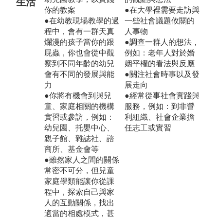
生活
你的教案
●在大學裡需要走訪與
●在幼教現場教學的過
一些社會議題攸關的
程中，會有一群天真
人事物
爛漫的孩子當你的跟
●調查一群人的想法，
屁蟲，你也會從中觀
例如：老年人對於婚
察到不同年齡的幼兒
姻平權的看法與反應
會有不同的發展與能
●關注社會時事以及發
力
展走向
●你將有機會到與兒
●經常從事社會實踐與
童、家庭相關的機構
服務，例如：到非營
實習或參訪，例如：
利組織、社會企業擔
幼兒園、托嬰中心、
任志工或實習
親子館、雜誌社、諮
商所、基金會等
●雖然家人之間的關係
常密不可分，但兒童
家庭學類能讓你從課
程中，探索自己與家
人的互動關係，找出
適當的相處模式，甚