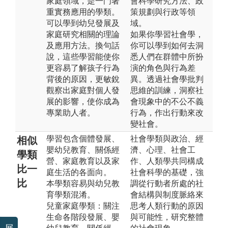
家庭領域，是一門著
會科學研究方法、政
重實務應用的學類。
策規劃與行政等領
可以學到幼兒發展及
域。
家庭研究相關的理論
如果你學習社會學，
及應用方法。換句話
你可以學到如何去洞
說，這些學習能使你
悉人們在群體中所扮
更容易了解孩子行為
演的角色與行為差
背後的原因，更敏銳
異。透過社會學批判
觀察出家庭對個人發
思維的訓練，洞察社
展的影響，使你成為
會現象中的不公不義
專業助人者。
行為，作出行動來改
變社會。
學習包含個體發展、
社會學類與政治、經
相似
嬰幼兒教育、關係經
濟、心理、社會工
學類
營、家庭教育以及家
作、人類學共同構成
比一
庭生活的各面向。
社會科學的基礎，強
比
本學類容易與幼兒教
調從行動者所處的社
育學類混淆。
會結構與制度脈絡來
兒童家庭學類：關注
思考人類行動的原因
生命各階段發展、嬰
與可能性，研究整體