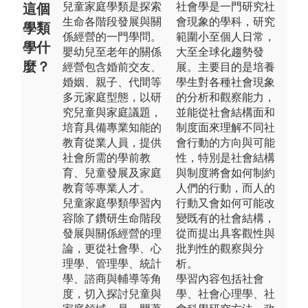
兒童家庭學類是探索
社會學是一門研究社
這個
生命各階段發展與關
會現象的學科，研究
學類
係經營的一門學問。
範圍小至個人日常，
學什
嬰幼兒至老年的關係
大至全球化趨勢發
麼？
經營包含婚前交友、
展。主要目的是培養
婚姻、親子、代間等
學生對各種社會現象
多元家庭型態，以研
的分析和觀察能力，
究兒童與家庭議題，
並能從社會結構面和
培育具備專業知能的
制度面來理解不同社
教育從業人員，提供
會行動的方向與可能
社會所需的學前教
性，特別是社會結構
育、兒童發展及家庭
與制度將會如何制約
教育等專業人才。
人們的行動，而人的
兒童家庭學類學習內
行動又會如何可能改
容除了鑽研生命階段
變既有的社會結構，
發展與關係經營的理
從而提出具客觀性與
論，更從社會學、心
批判性的觀察與分
理學、管理學、統計
析。
學、諮商與輔導等角
學習內容包括社會
度，切入探討兒童與
學、社會心理學、社