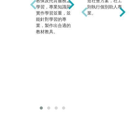
府
教保及托育服務之
庭及老人教育專業
造社會方案，社工
保
學習，專業知識與
領域。
則執行個別助人專
務
實作學習並重，並
業。
育
能針對學習的專
加
業，製作出合適的
作
教材教具。
資
服
托
母
前