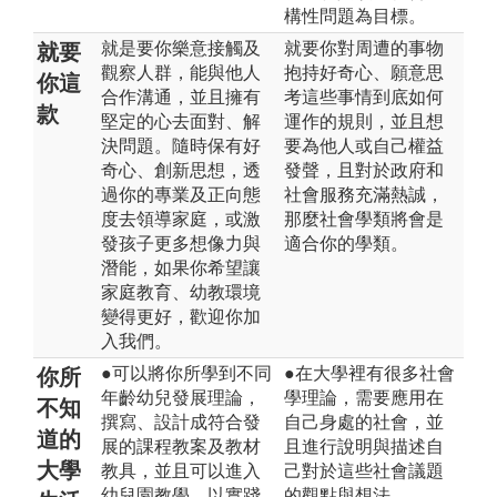
構性問題為目標。
就是要你樂意接觸及
就要你對周遭的事物
就要
觀察人群，能與他人
抱持好奇心、願意思
你這
合作溝通，並且擁有
考這些事情到底如何
款
堅定的心去面對、解
運作的規則，並且想
決問題。隨時保有好
要為他人或自己權益
奇心、創新思想，透
發聲，且對於政府和
過你的專業及正向態
社會服務充滿熱誠，
度去領導家庭，或激
那麼社會學類將會是
發孩子更多想像力與
適合你的學類。
潛能，如果你希望讓
家庭教育、幼教環境
變得更好，歡迎你加
入我們。
●可以將你所學到不同
●在大學裡有很多社會
你所
年齡幼兒發展理論，
學理論，需要應用在
不知
撰寫、設計成符合發
自己身處的社會，並
道的
展的課程教案及教材
且進行說明與描述自
大學
教具，並且可以進入
己對於這些社會議題
幼兒園教學，以實踐
的觀點與想法