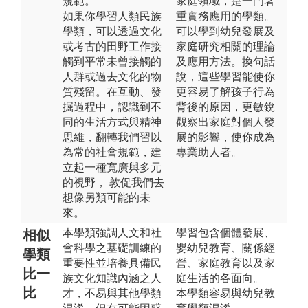
規範。
家庭領域，是一門著
如果你學習人類民族
重實務應用的學類。
學類，可以透過文化
可以學到幼兒發展及
或考古的田野工作接
家庭研究相關的理論
觸到平常未曾接觸的
及應用方法。換句話
人群或過去文化的物
說，這些學習能使你
質殘留。在互動、發
更容易了解孩子行為
掘過程中，認識到不
背後的原因，更敏銳
同的生活方式與精神
觀察出家庭對個人發
思維，翻轉我們習以
展的影響，使你成為
為常的社會規範，建
專業助人者。
立起一種寬廣與多元
的視野， 敦促我們去
想像另類可能的未
來。
本學類強調人文和社
學習包含個體發展、
相似
會科學之基礎訓練的
嬰幼兒教育、關係經
學類
重要性並培養具備民
營、家庭教育以及家
比一
族文化知識內涵之人
庭生活的各面向。
比
才，不易與其他學類
本學類容易與幼兒教