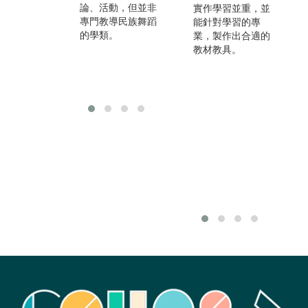
論、活動，但並非
在經濟開發與發展
實作學習並重，並
告
專門教導民族舞蹈
組織擔任研究人
能針對學習的專
博
的學類。
員，從事使用者經
業，製作出合適的
皆
驗取向的設計工
教材教具。
處
作，跨文化溝通能
力的培養等等。