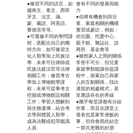
●修習不同的語言，如
會有不同的發展與能
越南文、泰文、西班
力
牙文、法文、滿、
●你將有機會到與兒
蒙、藏語、阿美語、
童、家庭相關的機構
賽德克等等。
實習或參訪，例如：
●可選修不同的學問課
幼兒園、托嬰中心、
程，搭配出自己的獨
親子館、雜誌社、諮
特方向，如可修習文
商所、基金會等
化人類學加上民族法
●雖然家人之間的關係
學，未來可往律師或
常密不可分，但兒童
民族法庭法官等法律
家庭學類能讓你從課
相關工作；修習考古
程中，探索自己與家
學加上博物館學課
人的互動關係，找出
程，未來可從事考古
適當的相處模式，甚
挖掘或博物館設相關
至應該存在的界線
工作；學習人體解剖
●幾乎每堂課都有分組
與生物遺傳，結合考
作業，而且在課堂上
古學與體質人類學，
發表也是家常便飯的
成為法醫或犯罪鑑識
事，但你會因此結交
人員
一群共患難的好朋