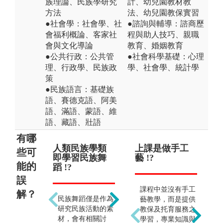
族理論、民族學研究
計、幼兒園教材教
方法
法、幼兒園教保實習
●社會學：社會學、社
●諮詢與輔導：諮商歷
會福利概論、客家社
程與助人技巧、親職
會與文化導論
教育、婚姻教育
●公共行政：公共管
●社會科學基礎：心理
理、行政學、民族政
學、社會學、統計學
策
●民族語言：基礎族
語、賽德克語、阿美
語、滿語、蒙語、維
語、藏語、壯語
有哪
人類民族學類
只重視學術研
上課是做手工
只
培
些可
即學習民族舞
究 !?
藝 !?
!?
學
能的
蹈 !?
誤
其實也著重實務與
課程中並沒有手工
生
解？
民族舞蹈僅是作為
理論的結合，培養
藝教學，而是提供
凡
研究民族活動的素
具備民族文化內涵
教保及托育服務之
學
材，會有相關討
的行政管理人才，
學習，專業知識與
學