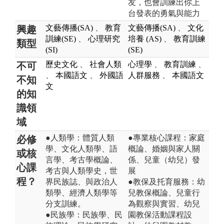
友，也會訓練出你上
台發表的勇氣與能力
文藝傳播(SA)
、
教育
文藝傳播(SA)
、
文化
興趣
訓練(SE)
、
心理研究
培養 (AS)
、
教育訓練
類型
(SI)
(SE)
歷史文化
、
社會人類
心理學
、
教育訓練
、
不可
、
本國語文
、
外國語
人群服務
、
本國語文
不知
文
的知
識領
域
●人類學：體質人類
●專業核心課程：家庭
必修
學、文化人類學、語
概論、婚姻與家人關
或核
言學、考古學概論、
係、兒童（幼兒）發
心課
考古與人類學史，世
展
程？
界民族誌、與政治人
●教保及托育服務：幼
類學、經濟人類學等
兒教保概論、兒童行
分支訓練。
為觀察與實習、幼兒
●民族學：民族學、民
園教保活動課程設