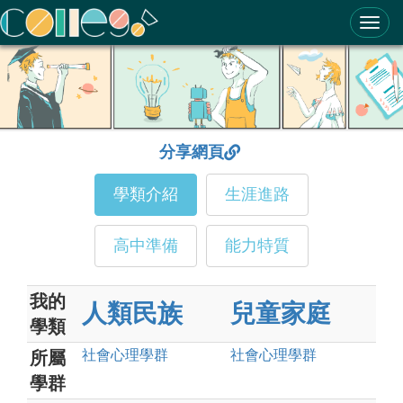
ColleGo! 大學選才與高中育才輔助系統
分享網頁
學類介紹
生涯進路
高中準備
能力特質
我的
人類民族
兒童家庭
學類
社會心理
學群
社會心理
學群
所屬
學群