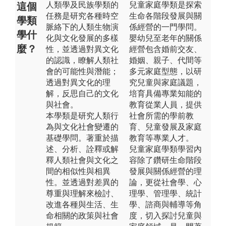
人類學及民族學類的
兒童家庭學類是探索
這個
任務是研究各種時空
生命各階段發展與關
學類
脈絡下的人類生物演
係經營的一門學問。
學什
化與文化發展的多樣
嬰幼兒至老年的關係
麼？
性，並透過對異文化
經營包含婚前交友、
的認識，瞭解人類社
婚姻、親子、代間等
會的可能性與潛能；
多元家庭型態，以研
透過對異文化的理
究兒童與家庭議題，
解，反思自己的文化
培育具備專業知能的
與社會。
教育從業人員，提供
本學類是研究人類行
社會所需的學前教
為與文化社會變遷的
育、兒童發展及家庭
基礎學問。著重於描
教育等專業人才。
述、分析、詮釋或解
兒童家庭學類學習內
釋人類社會與文化之
容除了鑽研生命階段
間的相似性與相異
發展與關係經營的理
性。並透過對差異的
論，更從社會學、心
尊重與理解來檢討、
理學、管理學、統計
改進各種與生活、生
學、諮商與輔導等角
命相關的政策與社會
度，切入探討兒童與