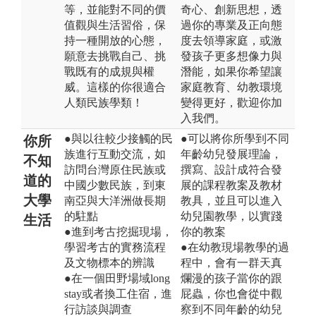
等，並能對不同的價
奇心、創新思想，透
值觀與生活習俗，保
過你的專業及正向態
持一種開放的心態，
度去領導家庭，或激
願意去挑戰自己、挑
發孩子更多想像力與
戰既有的成規與權
潛能，如果你希望讓
威。這樣的你很適合
家庭教育、幼教環境
人類民族學類！
變得更好，歡迎你加
入我們。
●與以往較少接觸的民
●可以將你所學到不同
你所
族進行互動交流，如
年齡幼兒發展理論，
不知
訪問台灣原住民族或
撰寫、設計成符合發
道的
中國少數民族，到東
展的課程教案及教材
大學
南亞與大洋洲做長期
教具，並且可以進入
的駐點
幼兒園教學，以實踐
生活
●進到考古挖掘現場，
你的教案
學習考古的實務流程
●在幼教現場教學的過
及文物標本的辨識
程中，會有一群天真
●在一個田野場域long
爛漫的孩子當你的跟
stay或者換工住宿，進
屁蟲，你也會從中觀
行訪談與調查
察到不同年齡的幼兒