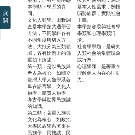
混淆，但有可能困惑
復其社會功能，滿足
本學類下學系的異
基本人性需求，關懷
展
同。
弱勢族群，實踐社會
文化人類學、田野調
正義。
開
查是本學類共通學習
本學類容易與社會學
方法，不同學科各有
學類和心理學類混
不同角度與切入方
淆。
法，大抵分為三類領
社會學學類：是研究
域，各有比例上的偏
人類社會的集體現象
重如下所述。
或行為。
第一類：是以民族與
心理學類：是著重在
考古為核心，如國立
理解個人內在心理動
臺灣大學人類學系著
力。
重在語言學、文化人
類學、體質人類學、
考古學與世界民族誌
的知識。
第二類：著重民族與
文化為核心，如政治
大學民族學系著重在
民族學、民族誌、民