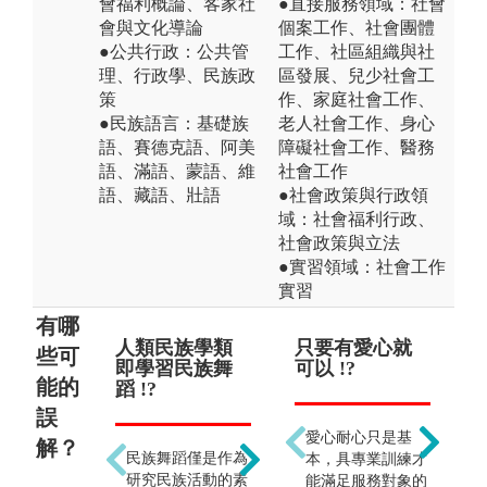
會福利概論、客家社
●直接服務領域：社會
會與文化導論
個案工作、社會團體
●公共行政：公共管
工作、社區組織與社
理、行政學、民族政
區發展、兒少社會工
策
作、家庭社會工作、
●民族語言：基礎族
老人社會工作、身心
語、賽德克語、阿美
障礙社會工作、醫務
語、滿語、蒙語、維
社會工作
語、藏語、壯語
●社會政策與行政領
域：社會福利行政、
社會政策與立法
●實習領域：社會工作
實習
有哪
人類民族學類
只重視學術研
只要有愛心就
只
社
些可
即學習民族舞
究 !?
可以 !?
!?
服
能的
蹈 !?
誤
其實也著重實務與
愛心耐心只是基
生
解？
民族舞蹈僅是作為
理論的結合，培養
本，具專業訓練才
凡
研究民族活動的素
具備民族文化內涵
能滿足服務對象的
學