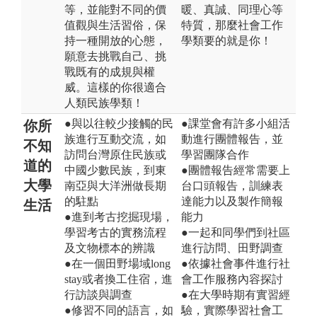
等，並能對不同的價
暖、真誠、同理心等
值觀與生活習俗，保
特質，那麼社會工作
持一種開放的心態，
學類要的就是你！
願意去挑戰自己、挑
戰既有的成規與權
威。這樣的你很適合
人類民族學類！
●與以往較少接觸的民
●課堂會有許多小組活
你所
族進行互動交流，如
動進行團體報告，並
不知
訪問台灣原住民族或
學習團隊合作
道的
中國少數民族，到東
●團體報告經常需要上
大學
南亞與大洋洲做長期
台口頭報告，訓練表
的駐點
達能力以及製作簡報
生活
●進到考古挖掘現場，
能力
學習考古的實務流程
●一起和同學們到社區
及文物標本的辨識
進行訪問、田野調查
●在一個田野場域long
●依據社會事件進行社
stay或者換工住宿，進
會工作服務內容探討
行訪談與調查
●在大學時期有實習經
●修習不同的語言，如
驗，實際學習社會工