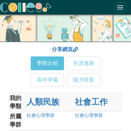
ColleGo! 大學選才與高中育才輔助系統
分享網頁
學類介紹
生涯進路
高中準備
能力特質
我的
人類民族
社會工作
學類
社會心理
學群
社會心理
學群
所屬
學群