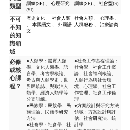
訓練(SE)
、
心理研究
訓練(SE)
、
社會型(S)
類型
(SI)
歷史文化
、
社會人類
社會人類
、
心理學
、
不可
、
本國語文
、
外國語
人群服務
、
治療諮商
不知
文
的知
識領
域
●人類學：體質人類
●社會工作基礎理論：
必修
學、文化人類學、語
社會學、社會工作概
或核
言學、考古學概論、
論、社會福利概論、
心課
考古與人類學史，世
人類行為與社會環
程？
界民族誌、與政治人
境、心理學、社會工
類學、經濟人類學等
作管理、社會工作倫
分支訓練。
理
●民族學：民族學、民
●方案設計與研究方法
族理論、民族學研究
領域：方案設計與評
方法
估、社會研究法、統
●社會學：社會學、社
計學