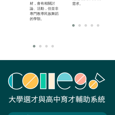
材，會有相關討
的行政管理人才，
需求。
學
論、活動，但並非
在經濟開發與發展
告
專門教導民族舞蹈
組織擔任研究人
博
的學類。
員，從事使用者經
皆
驗取向的設計工
處
作，跨文化溝通能
力的培養等等。