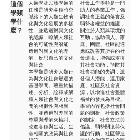
人類學及民族學類的
社會工作學類是一門
這個
任務是研究各種時空
助人的專業工作，強
學類
脈絡下的人類生物演
調社會正義的落實及
學什
化與文化發展的多樣
弱勢者權益的維護，
麼？
性，並透過對異文化
關注於人類與環境的
的認識，瞭解人類社
互動，協助個人、家
會的可能性與潛能；
庭、團體、社區能適
透過對異文化的理
應或改善其所在的社
解，反思自己的文化
會環境，增強或恢復
與社會。
其社會功能，預防其
本學類是研究人類行
社會功能的失調，激
為與文化社會變遷的
發個人潛能，運用家
基礎學問。著重於描
庭、社區及社會資
述、分析、詮釋或解
源，以增進社會整體
釋人類社會與文化之
福祉的發展為目標。
間的相似性與相異
學習內容包括社會問
性。並透過對差異的
題的剖析、社會政策
尊重與理解來檢討、
的制定、社會立法與
改進各種與生活、生
倡議、弱勢關懷與保
命相關的政策與社會
護的行動、社區營造