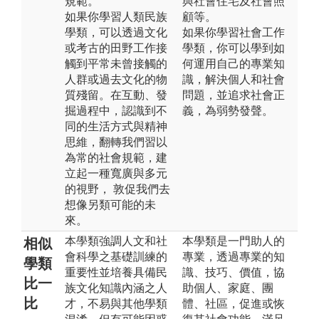
規範。
與社會住宅及社會照
如果你學習人類民族
顧等。
學類，可以透過文化
如果你學習社會工作
或考古的田野工作接
學類，你可以學到如
觸到平常未曾接觸的
何運用自己的專業知
人群或過去文化的物
識，解決個人和社會
質殘留。在互動、發
問題，並追求社會正
掘過程中，認識到不
義，為弱勢發聲。
同的生活方式與精神
思維，翻轉我們習以
為常的社會規範，建
立起一種寬廣與多元
的視野， 敦促我們去
想像另類可能的未
來。
本學類強調人文和社
本學類是一門助人的
相似
會科學之基礎訓練的
專業，透過專業的知
學類
重要性並培養具備民
識、技巧、價值，協
比一
族文化知識內涵之人
助個人、家庭、團
比
才，不易與其他學類
體、社區，促進或恢