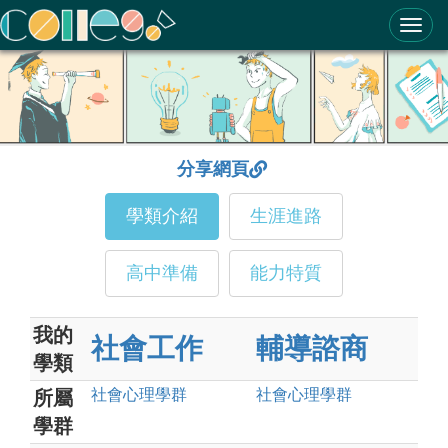
ColleGo! 大學選才與高中育才輔助系統
分享網頁
學類介紹
生涯進路
高中準備
能力特質
我的
社會工作
輔導諮商
學類
社會心理
學群
社會心理
學群
所屬
學群