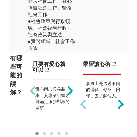
老人社會工作、身心
障礙社會工作、醫務
社會工作
●社會政策與行政領
域：社會福利行政、
社會政策與立法
●實習領域：社會工作
實習
有哪
只要有愛心就
社工就是慈善
學習讀心術 !?
只
只
些可
可以 !?
服務 !?
可 !
商
能的
誤
事實上是透過不同
愛心耐心只是基
如何整合社會資
也
的理解、傾聽、陪
解？
本，具專業訓練才
源，激勵個案、團
踐
伴，去了解他人。
能滿足服務對象的
體的能力更為重
重
需求。
要。
反