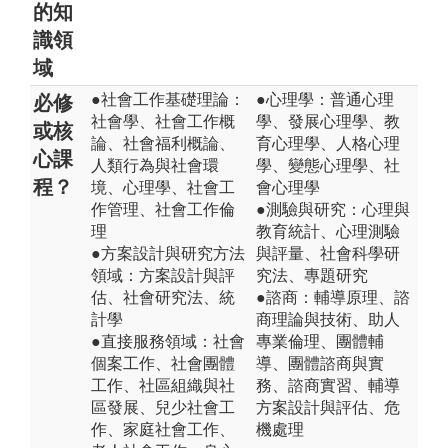
的知
識領
域
●社會工作基礎理論：
●心理學：普通心理
必修
社會學、社會工作概
學、發展心理學、教
或核
論、社會福利概論、
育心理學、人格心理
心課
人類行為與社會環
學、變態心理學、社
程？
境、心理學、社會工
會心理學
作管理、社會工作倫
●測驗與研究：心理與
理
教育統計、心理測驗
●方案設計與研究方法
與評量、社會科學研
領域：方案設計與評
究法、專題研究
估、社會研究法、統
●諮商：輔導原理、諮
計學
商理論與技術、助人
●直接服務領域：社會
專業倫理、團體輔
個案工作、社會團體
導、團體諮商與實
工作、社區組織與社
務、諮商實習、輔導
區發展、兒少社會工
方案設計與評估、危
作、家庭社會工作、
機處理