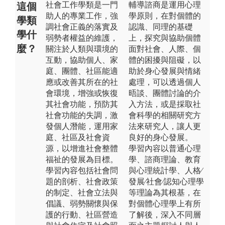
社會工作學類是一門
輔導諮商是運用心理
這個
助人的專業工作，強
學原則，在對個體的
學類
調社會正義的落實及
認識、同理的基礎
學什
弱勢者權益的維護，
上，探究與協助個體
麼？
關注於人類與環境的
面對社會、人際、個
互動，協助個人、家
體的困擾與阻礙，以
庭、團體、社區能適
助於身心發展與情緒
應或改善其所在的社
處理，可以透過個人
會環境，增強或恢復
晤談、團體討論的介
其社會功能，預防其
入方法，或是採取社
社會功能的失調，激
會科學的相關研究方
發個人潛能，運用家
法來研究人，讓人更
庭、社區及社會資
良好的身心發展。
源，以增進社會整體
學習內容以普通心理
福祉的發展為目標。
學、諮商理論、教育
學習內容包括社會問
與心理統計學、人格∕
題的剖析、社會政策
發展∕社會∕認知心理學
的制定、社會立法與
等理論為其根基，在
倡議、弱勢關懷與保
對個體心理學上有所
護的行動、社區營造
了解後，深入不同層