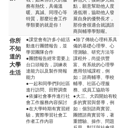
務有熱忱，具備溫
點，願意幫助他人度
暖、真誠、同理心等
過低潮，協助他人發
特質，那麼社會工作
展自身的優勢長才，
學類要的就是你！
那你會很適合就讀諮
商與輔導學類喔。
●課堂會有許多小組活
●除了傳統心理科系具
你所
動進行團體報告，並
備的基礎心理學、心
不知
學習團隊合作
理測驗、研究方法等
道的
●團體報告經常需要上
課程外，尚提供豐
大學
台口頭報告，訓練表
富、有系統的心理學
達能力以及製作簡報
應用領域課程，例
生活
能力
如：諮商輔導、學校
●一起和同學們到社區
輔導、社區心理服
進行訪問、田野調查
務、或員工協助等
●依據社會事件進行社
●大三、大四開始有較
會工作服務內容探討
多的實習與督導，例
●在大學時期有實習經
如：個別諮商實習、
驗，實際學習社會工
團體諮商實習等，著
作者工作內容
重體驗、操作、問題
反思、對話與社會場