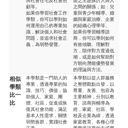
與社會住宅及社會照
面之主題探討人與人
顧等。
之間的關係，如：兒
如果你學習社會工作
童與青少年輔導、婚
學類，你可以學到如
姻與家庭治療、企業
何運用自己的專業知
的組織心理學等。
識，解決個人和社會
如果你學習輔導諮
問題，並追求社會正
商，你可以學到如何
義，為弱勢發聲。
有效傾聽、理解對
方，陪伴對方度過低
潮，或是如何幫助對
方朝向潛能優勢發展
的理論與方法。
本學類是一門助人的
本學類以從人群服務
相似
專業，透過專業的知
之整體觀點出發，以
學類
識、技巧、價值，協
尊重、友善、包容為
比一
助個人、家庭、團
主要精神，分別以教
比
體、社區，促進或恢
育、諮商與輔導為
復其社會功能，滿足
經，家庭、社區、學
基本人性需求，關懷
校及企業為緯，透過
弱勢族群，實踐社會
家庭教育、各種心理