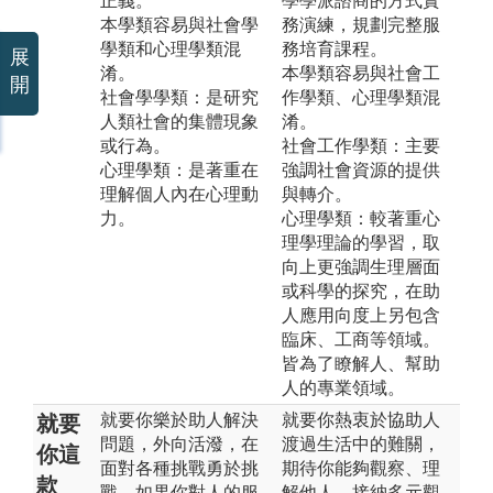
正義。
學學派諮商的方式實
本學類容易與社會學
務演練，規劃完整服
學類和心理學類混
務培育課程。
展
淆。
本學類容易與社會工
開
社會學學類：是研究
作學類、心理學類混
人類社會的集體現象
淆。
或行為。
社會工作學類：主要
心理學類：是著重在
強調社會資源的提供
理解個人內在心理動
與轉介。
力。
心理學類：較著重心
理學理論的學習，取
向上更強調生理層面
或科學的探究，在助
人應用向度上另包含
臨床、工商等領域。
皆為了瞭解人、幫助
人的專業領域。
就要你樂於助人解決
就要你熱衷於協助人
就要
問題，外向活潑，在
渡過生活中的難關，
你這
面對各種挑戰勇於挑
期待你能夠觀察、理
款
戰，如果你對人的服
解他人，接納多元觀