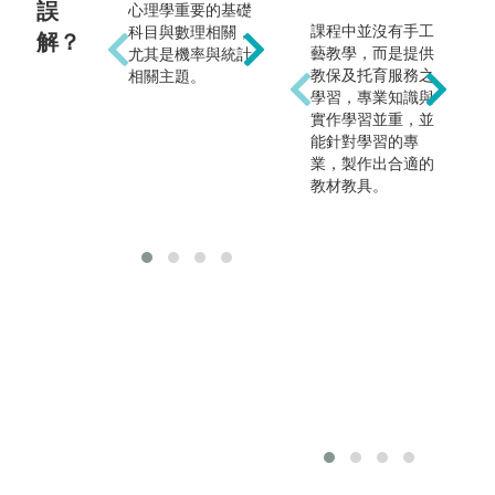
誤
心理學重要的基礎
心理學是一門社會
課程中並沒有手工
科目與數理相關，
解？
只
科學，採用科學方
藝教學，而是提供
尤其是機率與統計
能
法研究問題，可以
教保及托育服務之
相關主題。
心
瞭解人類行為的傾
學習，專業知識與
臨
向，但並非猜測他
實作學習並重，並
碩
人心思的學類。
能針對學習的專
考
業，製作出合適的
與
教材教具。
的