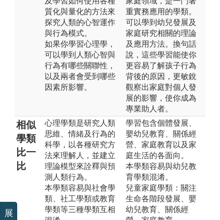
及學習如何使用各種
家庭領域，是一門著
質化與量化的方法來
重實務應用的學類。
探究人類的心智運作
可以學到幼兒發展及
與行為模式。
家庭研究相關的理論
如果你學習心理學，
及應用方法。換句話
可以學到人類心智與
說，這些學習能使你
行為有哪些關聯性，
更容易了解孩子行為
以及兩者會受到哪些
背後的原因，更敏銳
因素所影響。
觀察出家庭對個人發
展的影響，使你成為
專業助人者。
心理學類是研究人類
學習包含個體發展、
相似
思維、情緒及行為的
嬰幼兒教育、關係經
學類
科學，以各種研究方
營、家庭教育以及家
比一
法來理解人，並建立
庭生活的各面向。
比
理論模型來詮釋與預
本學類容易與幼兒教
測人類行為。
育學類混淆。
本學類容易與社會學
兒童家庭學類：關注
類、社工學類或教育
生命各階段發展、嬰
學類等三種學類互相
幼兒教育、關係經
展