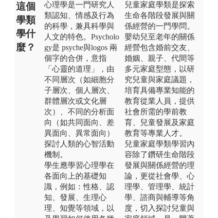
心理學是一門研究人
兒童家庭學類是探索
這個
類認知、情感及行為
生命各階段發展與關
學類
的科學，兼具科學與
係經營的一門學問。
學什
人文的特色。Psycholo
嬰幼兒至老年的關係
麼？
gy是 psyche與logos 兩
經營包含婚前交友、
個字的合併，意指
婚姻、親子、代間等
「心靈的道理」，由
多元家庭型態，以研
不同層次（如細胞分
究兒童與家庭議題，
子層次、個人層次、
培育具備專業知能的
群體層次或文化層
教育從業人員，提供
次）、不同的分析面
社會所需的學前教
向（如共同面向、差
育、兒童發展及家庭
異面向、異常面向）
教育等專業人才。
探討人類的心智活動
兒童家庭學類學習內
機制。
容除了鑽研生命階段
學生應學習心理學在
發展與關係經營的理
各面向上的基礎知
論，更從社會學、心
識，例如：性格、認
理學、管理學、統計
知、發展、生理心
學、諮商與輔導等角
理、知覺等領域，以
度，切入探討兒童與