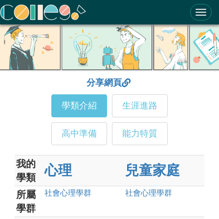
ColleGo! 大學選才與高中育才輔助系統
分享網頁
學類介紹
生涯進路
高中準備
能力特質
我的
心理
兒童家庭
學類
社會心理
學群
社會心理
學群
所屬
學群