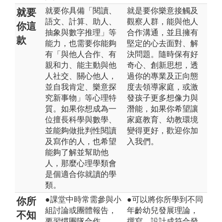
就要你具備「閱讀、
就是要你樂意接觸及
就要
語文、計算、助人、
觀察人群，能與他人
你這
抽象與數字推理」等
合作溝通，並且擁有
款
能力，也需要你能夠
堅定的心去面對、解
有「與他人合作、有
決問題。隨時保有好
親和力、能主動與他
奇心、創新思想，透
人社交、關心他人，
過你的專業及正向態
並自我肯定、樂意探
度去領導家庭，或激
究新事物」等心理特
發孩子更多想像力與
質。如果你想成為一
潛能，如果你希望讓
位擅長科學與數學、
家庭教育、幼教環境
並能夠做批判性閱讀
變得更好，歡迎你加
及寫作的人，也希望
入我們。
能夠了解並幫助他
人，那麼心理學類會
是個適合你就讀的學
類。
●課堂中時常需參與小
●可以將你所學到不同
你所
組討論或團體報告，
年齡幼兒發展理論，
不知
要習慣團隊合作
撰寫、設計成符合發