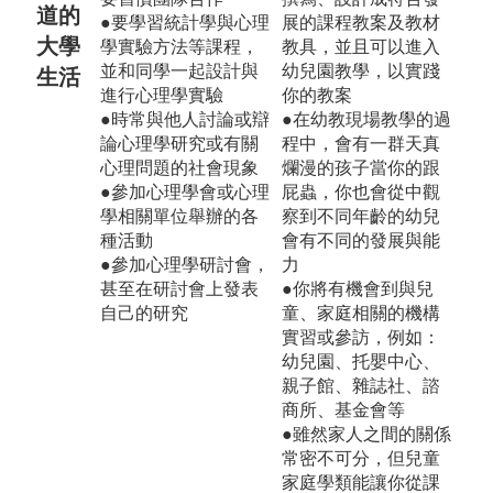
道的
●要學習統計學與心理
展的課程教案及教材
大學
學實驗方法等課程，
教具，並且可以進入
並和同學一起設計與
幼兒園教學，以實踐
生活
進行心理學實驗
你的教案
●時常與他人討論或辯
●在幼教現場教學的過
論心理學研究或有關
程中，會有一群天真
心理問題的社會現象
爛漫的孩子當你的跟
●參加心理學會或心理
屁蟲，你也會從中觀
學相關單位舉辦的各
察到不同年齡的幼兒
種活動
會有不同的發展與能
●參加心理學研討會，
力
甚至在研討會上發表
●你將有機會到與兒
自己的研究
童、家庭相關的機構
實習或參訪，例如：
幼兒園、托嬰中心、
親子館、雜誌社、諮
商所、基金會等
●雖然家人之間的關係
常密不可分，但兒童
家庭學類能讓你從課