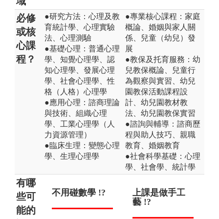
域
●研究方法：心理及教
●專業核心課程：家庭
必修
育統計學、心理實驗
概論、婚姻與家人關
或核
法、心理測驗
係、兒童（幼兒）發
心課
●基礎心理：普通心理
展
程？
學、知覺心理學、認
●教保及托育服務：幼
知心理學、發展心理
兒教保概論、兒童行
學、社會心理學、性
為觀察與實習、幼兒
格（人格）心理學
園教保活動課程設
●應用心理：諮商理論
計、幼兒園教材教
與技術、組織心理
法、幼兒園教保實習
學、工業心理學（人
●諮詢與輔導：諮商歷
力資源管理）
程與助人技巧、親職
●臨床生理：變態心理
教育、婚姻教育
學、生理心理學
●社會科學基礎：心理
學、社會學、統計學
有哪
不用碰數學 !?
念了心理學就
上課是做手工
畢
培
些可
可以讀心 !?
藝 !?
任
學
能的
理師