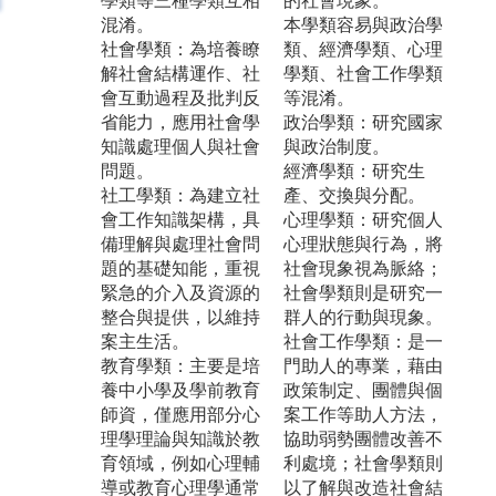
學類等三種學類互相
的社會現象。
混淆。
本學類容易與政治學
社會學類：為培養瞭
類、經濟學類、心理
解社會結構運作、社
學類、社會工作學類
會互動過程及批判反
等混淆。
省能力，應用社會學
政治學類：研究國家
知識處理個人與社會
與政治制度。
問題。
經濟學類：研究生
社工學類：為建立社
產、交換與分配。
會工作知識架構，具
心理學類：研究個人
備理解與處理社會問
心理狀態與行為，將
題的基礎知能，重視
社會現象視為脈絡；
緊急的介入及資源的
社會學類則是研究一
整合與提供，以維持
群人的行動與現象。
案主生活。
社會工作學類：是一
教育學類：主要是培
門助人的專業，藉由
養中小學及學前教育
政策制定、團體與個
師資，僅應用部分心
案工作等助人方法，
理學理論與知識於教
協助弱勢團體改善不
育領域，例如心理輔
利處境；社會學類則
導或教育心理學通常
以了解與改造社會結