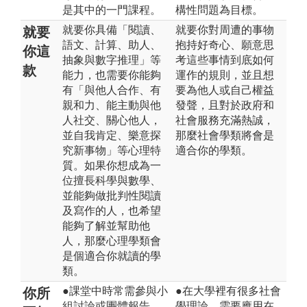
是其中的一門課程。
構性問題為目標。
就要你具備「閱讀、
就要你對周遭的事物
就要
語文、計算、助人、
抱持好奇心、願意思
你這
抽象與數字推理」等
考這些事情到底如何
款
能力，也需要你能夠
運作的規則，並且想
有「與他人合作、有
要為他人或自己權益
親和力、能主動與他
發聲，且對於政府和
人社交、關心他人，
社會服務充滿熱誠，
並自我肯定、樂意探
那麼社會學類將會是
究新事物」等心理特
適合你的學類。
質。如果你想成為一
位擅長科學與數學、
並能夠做批判性閱讀
及寫作的人，也希望
能夠了解並幫助他
人，那麼心理學類會
是個適合你就讀的學
類。
●課堂中時常需參與小
●在大學裡有很多社會
你所
組討論或團體報告，
學理論，需要應用在