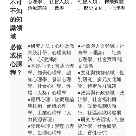
心理學
、
社會人類
、
社會人類
、
傳播媒體
不可
治療諮商
、
數學
、
歷史文化
、
心理學
不知
的知
識領
域
●研究方法：心理及教
●社會與人文領域：社
必修
育統計學、心理實驗
會學（理論）、社會
或核
法、心理測驗
心理學、社會實踐/論
心課
●基礎心理：普通心理
文/實習
程？
學、知覺心理學、認
●文化與族群領域：性
知心理學、發展心理
別研究、多元文化通
學、社會心理學、性
論、特定族群議題
格（人格）心理學
●政策與行政領域：政
●應用心理：諮商理論
治學、社會福利概
與技術、組織心理
論、政策規劃與執
學、工業心理學（人
行、社區組織與發展
力資源管理）
●研究方法領域：社會
●臨床生理：變態心理
統計學、社會研究
學、生理心理學
法、質性研究