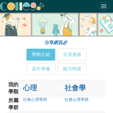
ColleGo! 大學選才與高中育才輔助系統
分享網頁
學類介紹
生涯進路
高中準備
能力特質
我的
心理
社會學
學類
社會心理
學群
社會心理
學群
所屬
學群