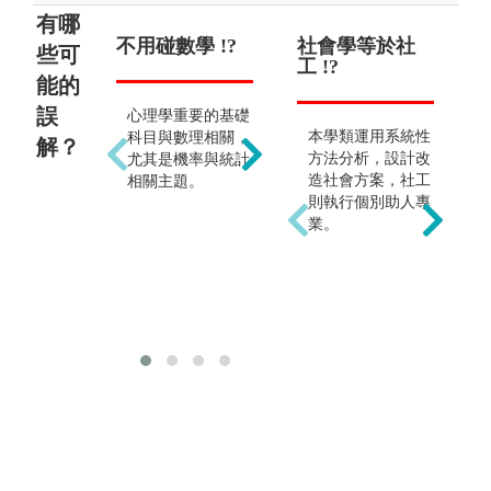
有哪
不用碰數學 !?
念了心理學就
社會學等於社
畢
只
些可
可以讀心 !?
工 !?
任
運
能的
理師
誤
心理學重要的基礎
心理學是一門社會
本學類運用系統性
科目與數理相關，
解？
只
科學，採用科學方
方法分析，設計改
尤其是機率與統計
能
法研究問題，可以
造社會方案，社工
相關主題。
心
瞭解人類行為的傾
則執行個別助人專
臨
向，但並非猜測他
業。
碩
人心思的學類。
考
與
的