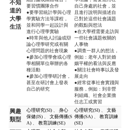
不知
要習慣團隊合作
自己身處的社會，並
道的
●要學習統計學與心理
且進行說明與描述自
大學
學實驗方法等課程，
己對於這些社會議題
並和同學一起設計與
的觀點與想法
生活
進行心理學實驗
●在大學裡需要走訪與
●時常與他人討論或辯
一些社會議題攸關的
論心理學研究或有關
人事物
心理問題的社會現象
●調查一群人的想法，
●參加心理學會或心理
例如：老年人對於婚
學相關單位舉辦的各
姻平權的看法與反應
種活動
●關注社會時事以及發
●參加心理學研討會，
展走向
甚至在研討會上發表
●經常從事社會實踐與
自己的研究
服務，例如：到非營
利組織、社會企業擔
任志工或實習
心理研究(SI)
、
身心
心理研究(SI)
、
文藝
興趣
保健(IS)
、
文藝傳播(S
傳播(SA)
、
教育訓練
類型
A)
、
教育訓練(SE)
(SE)