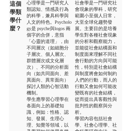
心理學是一門研究人
社會學是一門研究社
這個
類認知、情感及行為
會現象的學科，研究
學類
的科學，兼具科學與
範圍小至個人日常，
學什
人文的特色。Psycholo
大至全球化趨勢發
麼？
gy是 psyche與logos 兩
展。主要目的是培養
個字的合併，意指
學生對各種社會現象
「心靈的道理」，由
的分析和觀察能力，
不同層次（如細胞分
並能從社會結構面和
子層次、個人層次、
制度面來理解不同社
群體層次或文化層
會行動的方向與可能
次）、不同的分析面
性，特別是社會結構
向（如共同面向、差
與制度將會如何制約
異面向、異常面向）
人們的行動，而人的
探討人類的心智活動
行動又會如何可能改
機制。
變既有的社會結構，
學生應學習心理學在
從而提出具客觀性與
各面向上的基礎知
批判性的觀察與分
識，例如：性格、認
析。
知、發展、生理心
學習內容包括社會
理、知覺等領域，以
學、社會心理學、社