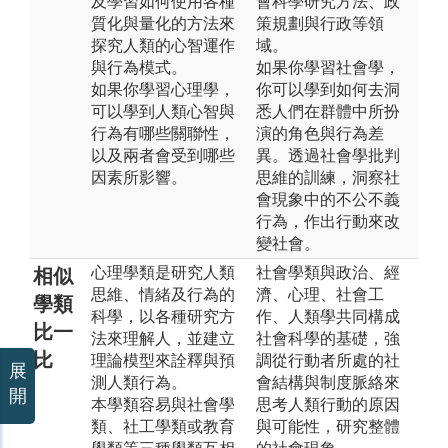
及學習如何使用各種
會科學研究方法、政
質化與量化的方法來
策規劃與行政等領
探究人類的心智運作
域。
與行為模式。
如果你學習社會學，
如果你學習心理學，
你可以學到如何去洞
可以學到人類心智與
悉人們在群體中所扮
行為有哪些關聯性，
演的角色與行為差
以及兩者會受到哪些
異。透過社會學批判
因素所影響。
思維的訓練，洞察社
會現象中的不公不義
行為，作出行動來改
變社會。
心理學類是研究人類
社會學類與政治、經
相似
思維、情緒及行為的
濟、心理、社會工
學類
科學，以各種研究方
作、人類學共同構成
比一
法來理解人，並建立
社會科學的基礎，強
比
理論模型來詮釋與預
調從行動者所處的社
展
測人類行為。
會結構與制度脈絡來
開
本學類容易與社會學
思考人類行動的原因
類、社工學類或教育
與可能性，研究整體