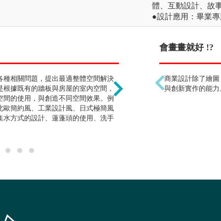
體、互動設計、故
●設計應用：畢業
景觀設計是種植物 !?
會畫畫就好 !?
各種相關問題，提出最適整體空間解決
核心學習重點在環境整體
商業設計除了繪圖
是根據既有的牆板與房屋的室內空間，
尺度的都市廣場，到大尺
與創新實作的能力
空間的使用，與創造不同空間效果。例
認識是其中的必備的能力
北歐簡約風、工業設計風、日式極簡風
街道家具等，主要是在戶
集水方式的設計、蓮蓬頭的使用、洗手
留、可以通行、可以觀賞