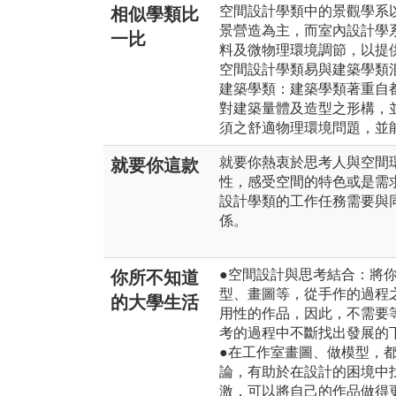
空間設計學類中的景觀學系
相似學類比
景營造為主，而室內設計學
一比
料及微物理環境調節，以提
空間設計學類易與建築學類
建築學類：建築學類著重自
對建築量體及造型之形構，
須之舒適物理環境問題，並
就要你熱衷於思考人與空間
就要你這款
性，感受空間的特色或是需
設計學類的工作任務需要與
係。
●空間設計與思考結合：將
你所不知道
型、畫圖等，從手作的過程
的大學生活
用性的作品，因此，不需要
考的過程中不斷找出發展的
●在工作室畫圖、做模型，
論，有助於在設計的困境中
激，可以將自己的作品做得