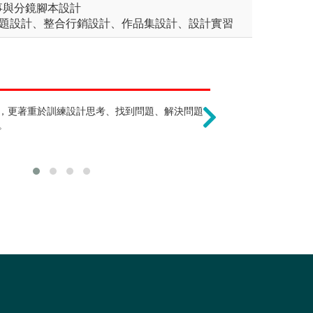
事與分鏡腳本設計
專題設計、整合行銷設計、作品集設計、設計實習
要會畫圖 !?
就業出路窄 !?
的規劃與設計，從小尺度的社區公園到中
，更著重於訓練設計思考、找到問題、解決問題
需要二手資料分析、環境
能勝任的工作非
度的國家公園、國土計畫。植栽的設計與
。
眼界與知識才是最好的刺
攝影、插畫設計
，景觀設計最主要應用的元素即為植栽與
品的呈現技巧，並不是傳
展示設計、文創
外空間中，利用上述的元素創造出可以停
的，例如：素描、水彩、
的各種不同功能的景觀與空間。
牆、樓梯、窗、門、家具