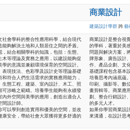
商業設計
建築設計
學群
跨
藝
文社會學科的整合性應用科學，結合現代
商業設計是整合視
造能夠解決土地和人類居住之間的矛盾。
的學科，著重於美
認，結合相關學科的知識，包括：生態、
問題與解決方案，
土木等理論及實務之應用，以建設能夠促
牌形象、廣告設計
美學的意識並兼顧環境保育的空間設計。
作、產品企劃、文
、表現技法、色彩學及設計史等理論基礎
基礎課程包含基本
術和符合人們生活需求的實務應用能力，
培養思考內涵底蘊
、生態工程、建築、室內設計、木工、照
印刷、攝影等。數
類可涉略之範疇。培養學生能夠有永續發
畫剪輯等。商業應
室內外空間與美學的應用，創造出適合人
劃、整合行銷設計
空間設計師。
的多元人才。
你可以學到創造實用和優美的空間，並改
如果你學習商業設
健康安全，帶給社會大眾獲得更多舒適的
來溝通，在設計思