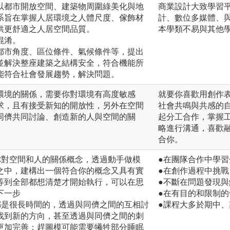
以都市開放空間、建築物周圍綠美化與地
商業設計大致學習
系旨在掌握人居環境之人體尺度、傢飾材
計、數位多媒體、
供更舒適之人居空間品質。
本學類不易與其他
混淆。
都市角度、區位條件、氣候條件等，提出
並解決整座建築之結構安全，符合機能所
能符合社會發展趨勢，解決問題。
環境的關係，需要你對環境有高度敏感
就要你喜歡用創作
求，且有接受新知的開放性，另外在空間
社會共鳴與共感的
同儕共同討論、創造新的人與空間的關
起分工合作，掌握
略進行溝通，喜歡
合你。
你對空間和人的關係概念，透過動手做模
●在團隊合作中學
之中，建構出一個符合你的概念又具有實
●在創作過程中挑
等到全部都想清楚才開始執行，可以在思
●不斷在問題發現
下一步
●在有目的和限制
都是很長時間的，透過與同儕之間的互相討
●課程大多於期中
找到新的方向，甚至透過與同儕之間的刺
更加完善；趕圖模可能需要犧牲部分睡眠