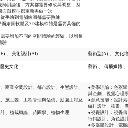
老師討論後，方案都需要修改與調整，因
圖面跟模型都重新再做一次
，從手繪到電腦繪圖都需要熟練
平面繪圖軟體及3D建模軟體是需要具備的
，需要增加不同的空間體驗的經驗，以增長
體驗
E)
、
美術設計(AI)
藝術型(A)
、
文化培養
歷史文化
藝術
、
傳播媒體
、
計、商業空間設計、都市設計、生態設計、
●美學理論：色彩
與企劃、視覺心理
程、施工圖、工程管理與估價、庭園工程及
●創意技能：設計
編排設計、插畫、
設計、植栽概論、苗圃學、植物生理
●視覺設計：視覺
行銷設計、角色設
●多媒體設計：電