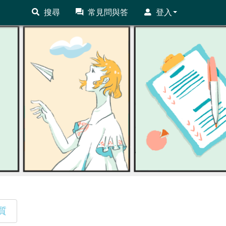
搜尋
常見問與答
登入
質