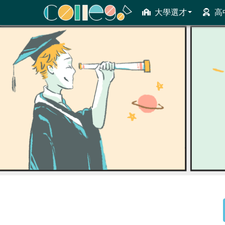
大學選才
高
ColleGo! 大學選才與高中育才輔助系統