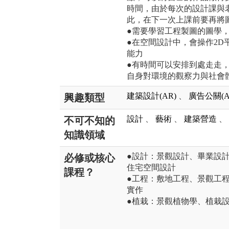
時間，由於每次的設計課與
此，在下一次上課前要再將
●需要學習工程製圖的圖學
●在空間設計中，會操作2D
能力
●有時間可以安排到處走走
自身對環境的觀察力與社會
建築設計(AR)
、
廣告公關(A
興趣類型
設計
、
藝術
、
建築營造
、
不可不知的
知識領域
●設計：景觀設計、畢業設
必修或核心
住宅空間設計
課程？
●工程：敷地工程、景觀工
實作
●植栽：景觀植物學、植栽