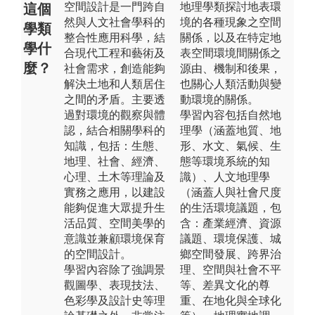
空間設計是一門跨自
地理學類探討地表環
這個
然與人文社會學科的
境的各種現象之空間
學類
整合性應用科學，結
關係，以及在特定地
學什
合現代工程和藝術及
表空間環境間關係之
麼？
社會需求，創造能夠
源由、機制和後果，
解決土地和人類居住
也關心人類活動與變
之間的矛盾。主要透
動環境的關係。
過對環境的觀察與體
學習內容包括自然地
認，結合相關學科的
理學（涵蓋地質、地
知識，包括：生態、
形、水文、氣候、生
地理、社會、經濟、
態等環境系統的知
心理、土木等理論及
識）、人文地理學
實務之應用，以建設
（涵蓋人與社會尺度
能夠促進大眾提升生
的生活環境議題，包
活品質、空間美學的
含：產業經濟、資源
意識並兼顧環境保育
議題、環境保護、城
的空間設計。
鄉空間發展、跨界治
學習內容除了強調景
理、空間與社會不平
觀圖學、表現技法、
等、差異文化的尊
色彩學及設計史等理
重、在地化與全球化