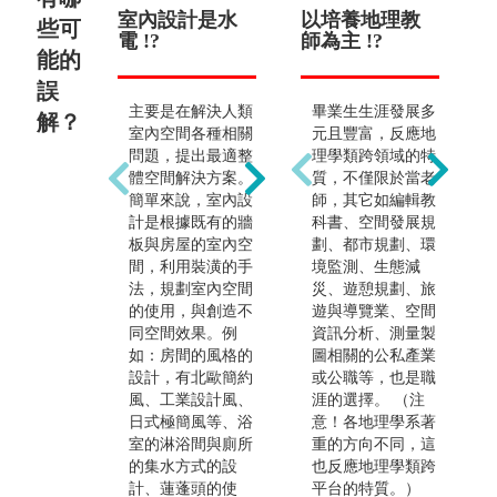
室內設計是水
景觀設計是種
以培養地理教
要會
地
些可
電 !?
植物 !?
師為主 !?
誦 
能的
誤
需
主要是在解決人類
核心學習重點在環
畢業生生涯發展多
析
解？
室內空間各種相關
境整體的規劃與設
元且豐富，反應地
使
問題，提出最適整
計，從小尺度的社
理學類跨領域的特
斷
體空間解決方案。
區公園到中尺度的
質，不僅限於當老
與
簡單來說，室內設
都市廣場，到大尺
師，其它如編輯教
刺
計是根據既有的牆
度的國家公園、國
科書、空間發展規
圖
板與房屋的室內空
土計畫。植栽的設
劃、都市規劃、環
己
間，利用裝潢的手
計與認識是其中的
境監測、生態減
巧
法，規劃室內空間
必備的能力，景觀
災、遊憩規劃、旅
畫
的使用，與創造不
設計最主要應用的
遊與導覽業、空間
繪
同空間效果。例
元素即為植栽與街
資訊分析、測量製
的
如：房間的風格的
道家具等，主要是
圖相關的公私產業
水
設計，有北歐簡約
在戶外空間中，利
或公職等，也是職
是
風、工業設計風、
用上述的元素創造
涯的選擇。 （注
在
日式極簡風等、浴
出可以停留、可以
意！各地理學系著
梯
室的淋浴間與廁所
通行、可以觀賞的
重的方向不同，這
所
的集水方式的設
各種不同功能的景
也反應地理學類跨
果
計、蓮蓬頭的使
觀與空間。
平台的特質。）
染