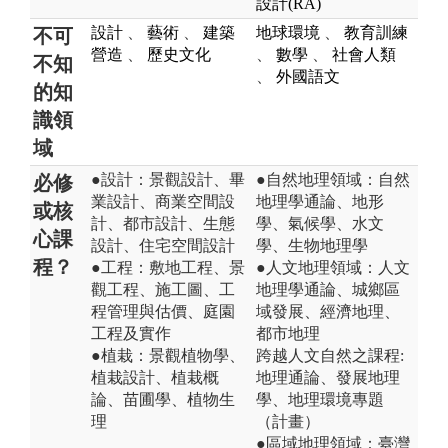
設計(RA)
設計
、
藝術
、
建築
地球環境
、
教育訓練
不可
營造
、
歷史文化
、
數學
、
社會人類
不知
、
外國語文
的知
識領
域
●設計：景觀設計、畢
●自然地理領域：自然
必修
業設計、商業空間設
地理學通論、地形
或核
計、都市設計、生態
學、氣候學、水文
心課
設計、住宅空間設計
學、生物地理學
程？
●工程：敷地工程、景
●人文地理領域：人文
觀工程、施工圖、工
地理學通論、城鄉區
程管理與估價、庭園
域發展、經濟地理、
工程及實作
都市地理
●植栽：景觀植物學、
跨越人文自然之課程:
植栽設計、植栽概
地理通論、發展地理
論、苗圃學、植物生
學、地理環境專題
理
（計畫）
●區域地理領域：臺灣