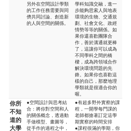
另外在空間設計學類
學科知識交融，進一
的工作任務需要與同
步能夠思索人與地表
儕共同討論、創造新
環境的生物、交通規
的人與空間的關係。
劃、社會文化、政經
情勢等等的關係。如
果你還喜歡團隊合
作，善於溝通就更棒
了，這讓你可以成為
不同學科之間的橋
樑，成為跨領域合作
解決環境問題的先
鋒。如果你也喜歡這
樣的自己，那麼地理
學類就是很適合你的
喔。
●空間設計與思考結
●有超多野外實察的課
你所
合：將你對空間和人
程，一開學每門課的
不知
的關係概念，透過動
老師都搶著訂定這學
道的
手做模型、畫圖等，
期實察的時間安排
大學
從手作的過程之中，
●課程很滿的學期，你