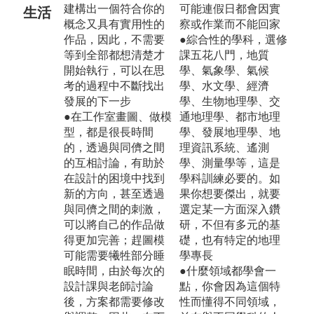
建構出一個符合你的
可能連假日都會因實
生活
概念又具有實用性的
察或作業而不能回家
作品，因此，不需要
●綜合性的學科，選修
等到全部都想清楚才
課五花八門，地質
開始執行，可以在思
學、氣象學、氣候
考的過程中不斷找出
學、水文學、經濟
發展的下一步
學、生物地理學、交
●在工作室畫圖、做模
通地理學、都市地理
型，都是很長時間
學、發展地理學、地
的，透過與同儕之間
理資訊系統、遙測
的互相討論，有助於
學、測量學等，這是
在設計的困境中找到
學科訓練必要的。如
新的方向，甚至透過
果你想要傑出，就要
與同儕之間的刺激，
選定某一方面深入鑽
可以將自己的作品做
研，不但有多元的基
得更加完善；趕圖模
礎，也有特定的地理
可能需要犧牲部分睡
學專長
眠時間，由於每次的
●什麼領域都學會一
設計課與老師討論
點，你會因為這個特
後，方案都需要修改
性而懂得不同領域，