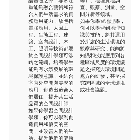
論基礎之外，非常注
等）、地理實地調
重能夠融合藝術和符
查、觀察、測量、空
合人們生活需求的實
間分析等領域。
務應用能力，故包括
如果你學習地理學，
電腦應用、人因工
你可以學習到地理知
程、生態工程、建
識與技能，將其運用
築、室內設計、木
於所處的生活環境的
工、照明等技術都屬
觀察與研究，能夠將
於空間設計學類可涉
知識和技能應用到各
略之範疇。培養學生
種區域尺度的環境議
能夠有永續發展的環
題之探究與環境問題
境保護意識，並結合
處方的研發，甚至探
室內外空間與美學的
究跨區域的全球環境
應用，創造出適合人
或社會議題。
們居住，提升其生活
品質的空間設計師。
如果你學習空間設計
學類，你可以學到創
造實用和優美的空
間，並改善人們的生
活、提升他們的健康