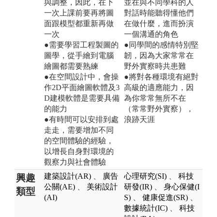
與調整，因此，在下
並在與不同學科的人
一次上課前要再將圖
對話時能聽得懂他們
面跟模型都重新再做
在做什麼，進而扮演
一次
一個溝通的角色
●需要學習工程製圖的
●同學間的感情特別堅
圖學，從手繪到電腦
韌，因為大家常常在
繪圖都需要熟練
野外實察時共患難
●在空間設計中，會操
●將對各種環境有絕對
作2D平面繪圖軟體及3
高級的適應能力，因
D建模軟體是需要具備
為你常常無所不在
的能力
（常常野外實察），
●有時間可以安排到處
浪跡天涯
走走，需要增加不同
的空間體驗的經驗，
以增長自身對環境的
觀察力與社會體驗
建築設計(AR)
、
廣告
心理研究(SI)
、
科技
興趣
公關(AE)
、
美術設計
研發(IR)
、
身心保健(I
類型
(AI)
S)
、
健康促進(SR)
、
數據統計(IC)
、
科技