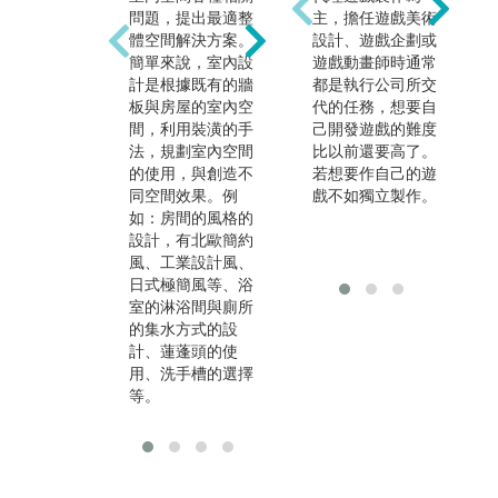
問題，提出最適整
計，從小尺度的社
主，擔任遊戲美術
斷
體空間解決方案。
區公園到中尺度的
設計、遊戲企劃或
與
簡單來說，室內設
都市廣場，到大尺
遊戲動畫師時通常
刺
計是根據既有的牆
度的國家公園、國
都是執行公司所交
圖
板與房屋的室內空
土計畫。植栽的設
代的任務，想要自
己
間，利用裝潢的手
計與認識是其中的
己開發遊戲的難度
巧
法，規劃室內空間
必備的能力，景觀
比以前還要高了。
畫
的使用，與創造不
設計最主要應用的
若想要作自己的遊
繪
同空間效果。例
元素即為植栽與街
戲不如獨立製作。
的
如：房間的風格的
道家具等，主要是
水
設計，有北歐簡約
在戶外空間中，利
是
風、工業設計風、
用上述的元素創造
在
日式極簡風等、浴
出可以停留、可以
梯
室的淋浴間與廁所
通行、可以觀賞的
所
的集水方式的設
各種不同功能的景
果
計、蓮蓬頭的使
觀與空間。
染
用、洗手槽的選擇
等。