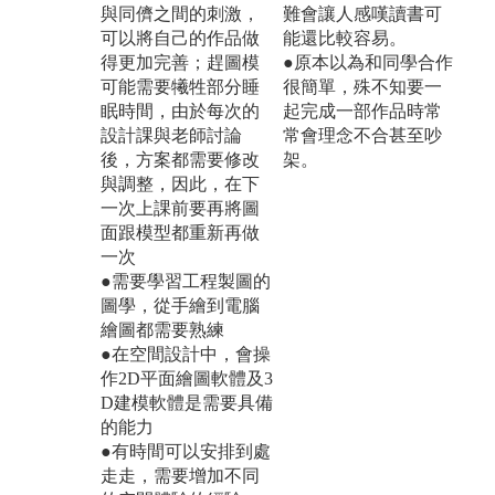
與同儕之間的刺激，
難會讓人感嘆讀書可
可以將自己的作品做
能還比較容易。
得更加完善；趕圖模
●原本以為和同學合作
可能需要犧牲部分睡
很簡單，殊不知要一
眠時間，由於每次的
起完成一部作品時常
設計課與老師討論
常會理念不合甚至吵
後，方案都需要修改
架。
與調整，因此，在下
一次上課前要再將圖
面跟模型都重新再做
一次
●需要學習工程製圖的
圖學，從手繪到電腦
繪圖都需要熟練
●在空間設計中，會操
作2D平面繪圖軟體及3
D建模軟體是需要具備
的能力
●有時間可以安排到處
走走，需要增加不同