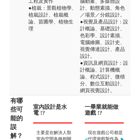
工程及實作
腦動畫、多媒體設
●植栽：景觀植物學、
計、動態素描、角色
植栽設計、植栽概
／場景／分鏡設計。
論、苗圃學、植物生
●視覺及產品設計：設
理
計概論、基礎設計、
色彩學、設計素描、
電腦繪圖、設計史、
視覺傳達設計、產品
設計。
●資訊及網頁設計：設
計概論、計算機概
論、程式設計、微積
分、數位互動設計、
網頁視覺設計。
有哪
室內設計是水
景觀設計是種
一畢業就能做
要會
畢
些可
電 !?
植物 !?
遊戲 !?
動
能的
畫
誤
需
主要是在解決人類
核心學習重點在環
現在遊戲公司都是
析
解？
室內空間各種相關
境整體的規劃與設
代理遊戲製作為
使