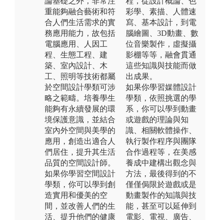
論基礎之外，非常注
程，從設計概論、色
重能夠融合藝術和符
彩學、素描、人體速
合人們生活需求的實
寫、基本設計，到電
務應用能力，故包括
腦繪圖、3D動畫、數
電腦應用、人因工
位音樂製作，虛擬攝
程、生態工程、建
影棚等等，融會貫通
築、室內設計、木
這些知識與技能而做
工、照明等技術都屬
出成果。
於空間設計學類可涉
如果你學習媒體設計
略之範疇。培養學生
學類，依照挑選的學
能夠有永續發展的環
系，你可以學到動畫
境保護意識，並結合
或遊戲的理論與知
室內外空間與美學的
識、相關軟體操作、
應用，創造出適合人
執行製作程序與團隊
們居住，提升其生活
合作過程等，在美感
品質的空間設計師。
養成中建構出觀念與
如果你學習空間設計
方法，最後得到的不
學類，你可以學到創
僅僅侷限於遊戲或是
造實用和優美的空
動畫製作的知識與技
間，並改善人們的生
能，甚至可以延伸到
活、提升他們的健康
電影、電視、廣告、