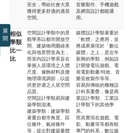
安全，帶給社會大眾
音樂製作、手機遊戲
獲得更多舒適的適居
及網頁設計都能通
空間。
用。
展
空間設計學類中的景
媒體設計學類著重於
相似
開
觀學系以都市開放空
「軟體」之應用，並
學類
間、建築物周圍綠美
將成果展現於「數位
比一
化與地景營造為主，
媒體」之上，是近年
比
而室內設計學系旨在
新興的學類，例如設
掌握人居環境之人體
計開發電玩遊戲、電
尺度、傢飾材料及微
視電影動畫/特效、音
物理環境調節，以提
樂音效製作等等。
供更舒適之人居空間
容易與傳統的幾種設
品質。
計科系重疊，像是商
空間設計學類易與建
業設計學類、工業設
築學類混淆。
計學類下的其他學
建築學類：建築學類
系。
著重自都市角度、區
而其實現在遊戲、電
位條件、氣候條件
影、動畫等等都有較
等，提出對建築量體
專門的科系，數位媒