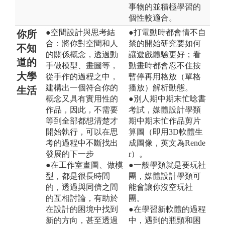
事物的並積極學習的
個性較適合。
●空間設計與思考結
●打電動時都會情不自
你所
合：將你對空間和人
禁的開始研究要如何
不知
的關係概念，透過動
讓遊戲體驗更好；看
道的
手做模型、畫圖等，
動畫時都會忍不住按
大學
從手作的過程之中，
暫停再用格放（單格
建構出一個符合你的
播放）解析動態。
生活
概念又具有實用性的
●別人期中期末忙唸書
作品，因此，不需要
考試，媒體設計學類
等到全部都想清楚才
期中期末忙作品剪片
開始執行，可以在思
算圖（即用3D軟體生
考的過程中不斷找出
成圖像，英文為Rende
發展的下一步
r）。
●在工作室畫圖、做模
●一般學類就是要玩社
型，都是很長時間
團，媒體設計學類可
的，透過與同儕之間
能會讓你沒空玩社
的互相討論，有助於
團。
在設計的困境中找到
●在學習新軟體的過程
新的方向，甚至透過
中，遇到的瓶頸和困