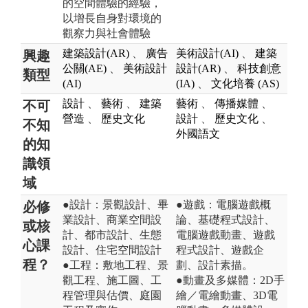
的空間體驗的經驗，
以增長自身對環境的
觀察力與社會體驗
建築設計(AR)
、
廣告
美術設計(AI)
、
建築
興趣
公關(AE)
、
美術設計
設計(AR)
、
科技創意
類型
(AI)
(IA)
、
文化培養 (AS)
設計
、
藝術
、
建築
藝術
、
傳播媒體
、
不可
營造
、
歷史文化
設計
、
歷史文化
、
不知
外國語文
的知
識領
域
●設計：景觀設計、畢
●遊戲：電腦遊戲概
必修
業設計、商業空間設
論、基礎程式設計、
或核
計、都市設計、生態
電腦遊戲動畫、遊戲
心課
設計、住宅空間設計
程式設計、遊戲企
程？
●工程：敷地工程、景
劃、設計素描。
觀工程、施工圖、工
●動畫及多媒體：2D手
程管理與估價、庭園
繪／電繪動畫、3D電