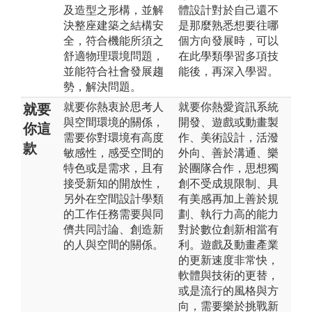
及造型之形構，並解
體設計對於自己還不
決整座建築之結構安
是那麼熟悉想要往哪
全，符合機能所須之
個方向發展時，可以
舒適物理環境問題，
在此學類學習多項技
並能符合社會發展趨
能後，再深入學習。
勢，解決問題。
就要你熱衷於思考人
就要你熱愛資訊系統
就要
與空間環境的關係，
開發、遊戲或動畫製
你這
需要你對環境有高度
作、美術設計，活潑
款
敏感性，感受空間的
外向、善於溝通、樂
特色或是需求，且有
於團隊合作，思想獨
接受新知的開放性，
創不受成規限制、具
另外在空間設計學類
有美感再加上善於規
的工作任務需要與同
劃、執行力高的能力
儕共同討論、創造新
對於數位創新相當有
的人與空間的關係。
利。遊戲及動畫產業
的更新速度非常快，
軟體與技術的更替，
或是流行的風格與方
向，需要樂於挑戰新