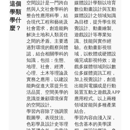
空間設計是一門跨自
媒體設計學類以培育
這個
然與人文社會學科的
數位動畫設計與互動
學類
整合性應用科學，結
媒體設計之領域知識
學什
合現代工程和藝術及
為目標，提升學生視
麼？
社會需求，創造能夠
覺設計、動畫繪製、
解決土地和人類居住
遊戲設計等專業知
之間的矛盾。主要透
識、技能與實作經
過對環境的觀察與體
驗。在動畫影視領
認，結合相關學科的
域，以軟體或硬體設
知識，包括：生態、
備完成影視特效；遊
地理、社會、經濟、
戲多媒體領域則以數
心理、土木等理論及
位多媒體資訊工程，
實務之應用，以建設
加上視覺設計，創造
能夠促進大眾提升生
出能與電腦或是行動
活品質、空間美學的
裝置互動之遊戲及APP
意識並兼顧環境保育
應用程式。以上兩種
的空間設計。
領域皆能與多種產業
學習內容除了強調景
結合。
觀圖學、表現技法、
學習內容由淺入深，
色彩學及設計史等理
包含基本的美學課