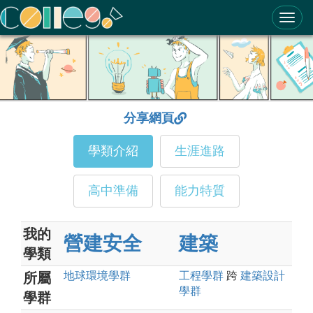
ColleGo! 大學選才與高中育才輔助系統
分享網頁
學類介紹
生涯進路
高中準備
能力特質
我的
營建安全
建築
學類
地球環境
學群
工程
學群
跨
建築設計
所屬
學群
學群