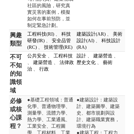
社區的風險，研究真
實災害的案例，模擬
如何在事前預防，並
制定緊急計劃。
工程科技(RI)
、
科技
建築設計(AR)
、
美術
興趣
研發(IR)
、
安全品管
設計(AI)
、
科技設計
類型
(RC)
、
技術管理(RE)
(RA)
公共安全
、
工程科技
設計
、
建築營造
、
不可
、
建築營造
、
法律政
歷史文化
、
藝術
不知
治
、
行政
的知
識領
域
●基礎工程領域：普通
●建築設計：建築設
必修
化學、普通物理學、
計、建築圖學、建築
或核
測量學、流體力學、
史、都市規劃與設
心課
熱力學、工業通風、
計、建築職業實務，
程？
工業安全、工程圖
環境行為
學、工程材料、工業
●建築工程：工程力