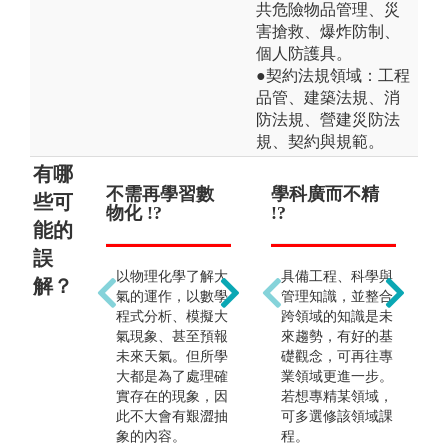
共危險物品管理、災
害搶救、爆炸防制、
個人防護具。
●契約法規領域：工程
品管、建築法規、消
防法規、營建災防法
規、契約與規範。
有哪
不需再學習數
一定會當氣象
學科廣而不精
只
些可
物化 !?
主播 !?
!?
!?
能的
誤
以物理化學了解大
由於具備程式撰寫
具備工程、科學與
解？
氣的運作，以數學
與天氣判讀能力，
管理知識，並整合
程式分析、模擬大
因此除了公職與地
跨領域的知識是未
氣現象、甚至預報
球科學相關研究，
來趨勢，有好的基
未來天氣。但所學
也可投入資訊、媒
礎觀念，可再往專
大都是為了處理確
體、金融、教育、
業領域更進一步。
實存在的現象，因
航空等相關職業。
若想專精某領域，
此不大會有艱澀抽
可多選修該領域課
象的內容。
程。