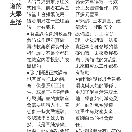
式語言與抽象原理公
需要大量溝通、有效
道的
式推導。前者在某些
分工及團體合作，內
大學
課堂上會頻繁使用，
容多元豐富。
後者則只在一些理論
●學習到土木測量、建
生活
課上才有要求
築設計、消防安全、
●有些課程會到教室外
設備設計、工程管
參訪或作觀測實驗，
理、火災調查、法規
再將收集所得資料分
實踐等各種領域的基
析討論，不是全都只
礎知識，未來發展很
在教室內看投影片或
廣，跨領域的知識對
黑板的
未來研究或工作都很
●除了開設正式課程，
有幫助。
也有實習打工的機
●會開始觀察思考建築
會，像是系所工讀
環境與人類的關係，
生、或是某些準備進
更加了解台灣這塊土
行觀測計畫的實驗室
地，學會如何減免災
會需要聘請人手。若
害、面對氣候變遷、
想多一些實戰經驗、
注重生命財產安全，
多認識學長姊與教
實踐自己的社會責
授、或是單純掙錢、
任。
玩耍，那可絕對要好
●對環境開發有正確的