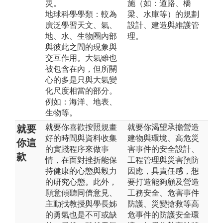
災。
施（如：道路、橋
地球科學學類：較為
梁、水庫等）的規劃
廣泛學習天文、氣、
設計、建造與維護管
地、水、生物圈內部
理。
與彼此之間的現象與
交互作用。大氣雖也
被包含在內，但所關
心的多是只與大氣變
化尺度相當的部分。
例如：海洋、地表、
生物等。
就要你喜歡按照規畫
就要你渴望承擔營造
就要
好的時間與資料收集
建物與環境、高危災
你這
的實踐程序來做事
害事件的安全設計、
款
情，在面對挫折能保
工程管理與災害預防
持健康的心態與毅力
因應，具責任感，想
的研究心態。此外，
要打造能夠顧及營造
願意傾聽同儕意見、
工務安全、危害事件
主動找教授與學長姊
防護、災變搶救等高
的勇氣也是不可或缺
危事件的防護安全環