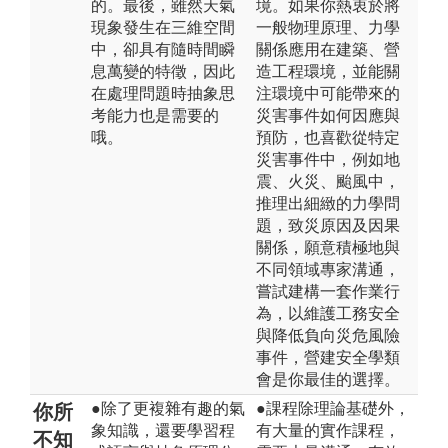
的。最後，雖然天氣
境。如果你熱衷於將
現象發生在三維空間
一般物理原理、力學
中，卻具有隨時間瞬
關係應用在建築、營
息萬變的特徵，因此
造工程環境，並能關
在處理問題時抽象思
注環境中可能帶來的
考能力也是需要的
災害事件如何因應與
哦。
預防，也喜歡從特定
災害事件中，例如地
震、火災、颱風中，
推理出細緻的力學問
題，致災原因及因果
關係，願意積極地與
不同領域專家溝通，
嘗試建構一套作業行
為，以維護工務安全
與降低負向災危風險
事件，營建安全學類
會是你最佳的選擇。
●除了更複雜有趣的氣
●課程除理論基礎外，
你所
象知識，還要學習程
有大量的實作課程，
不知