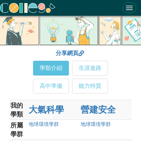
ColleGo! 大學選才與高中育才輔助系統
分享網頁
學類介紹
生涯進路
高中準備
能力特質
我的
大氣科學
營建安全
學類
地球環境
學群
地球環境
學群
所屬
學群