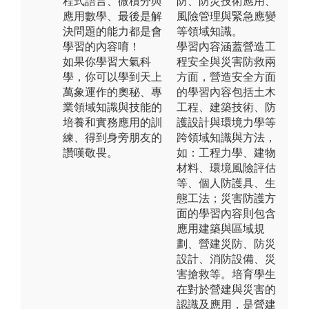
程式語言、微積分與
防、防災技術應用、
應用數學、最後是解
風險管理與緊急應變
決問題的能力都是會
等領域知識。
學習的內容唷！
學習內容涵蓋營造工
如果你學習大氣科
程安全與災害防救兩
學，你可以學到天上
方面，營造安全方面
萬象運作的奧秘、專
的學習內容包括土木
業領域知識與技能的
工程、建築技術、防
培養和實務應用的訓
護設計與環境力學等
練、得到身旁朋友的
跨領域知識與方法，
讚嘆敬畏。
如：工程力學、建物
材料、環境風險評估
等、個人防護具、生
態工法；災害防護方
面的學習內容則包含
應用建築與區域規
劃、營建災防、防災
設計、消防設備、災
害搶救等。培育學生
在對於營建與災害的
認識及應用，是營建