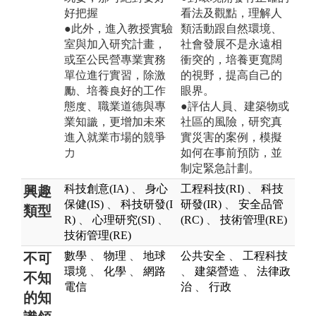
好把握
看法及觀點，理解人
●此外，進入教授實驗
類活動跟自然環境、
室與加入研究計畫，
社會發展不是永遠相
或至公民營專業實務
衝突的，培養更寬闊
單位進行實習，除激
的視野，提高自己的
勵、培養良好的工作
眼界。
態度、職業道德與專
●評估人員、建築物或
業知識，更增加未來
社區的風險，研究真
進入就業市場的競爭
實災害的案例，模擬
力
如何在事前預防，並
制定緊急計劃。
科技創意(IA)
、
身心
工程科技(RI)
、
科技
興趣
保健(IS)
、
科技研發(I
研發(IR)
、
安全品管
類型
R)
、
心理研究(SI)
、
(RC)
、
技術管理(RE)
技術管理(RE)
數學
、
物理
、
地球
公共安全
、
工程科技
不可
環境
、
化學
、
網路
、
建築營造
、
法律政
不知
電信
治
、
行政
的知