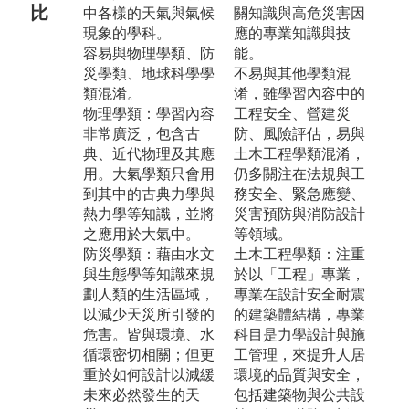
比
中各樣的天氣與氣候
關知識與高危災害因
現象的學科。
應的專業知識與技
容易與物理學類、防
能。
災學類、地球科學學
不易與其他學類混
類混淆。
淆，雖學習內容中的
物理學類：學習內容
工程安全、營建災
非常廣泛，包含古
防、風險評估，易與
典、近代物理及其應
土木工程學類混淆，
用。大氣學類只會用
仍多關注在法規與工
到其中的古典力學與
務安全、緊急應變、
熱力學等知識，並將
災害預防與消防設計
之應用於大氣中。
等領域。
防災學類：藉由水文
土木工程學類：注重
與生態學等知識來規
於以「工程」專業，
劃人類的生活區域，
專業在設計安全耐震
以減少天災所引發的
的建築體結構，專業
危害。皆與環境、水
科目是力學設計與施
循環密切相關；但更
工管理，來提升人居
重於如何設計以減緩
環境的品質與安全，
未來必然發生的天
包括建築物與公共設