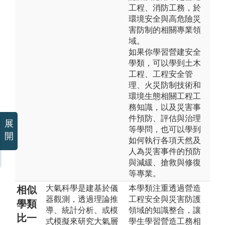
工程、消防工務，於
環境安全與高危險災
害防制的相關專業領
域。
如果你學習營建安全
學類，可以學到土木
工程、工程安全管
理、火災防制技術和
環境生態相關工程工
務知識，以及災害事
件預防、評估與治理
展
等學問，也可以學到
開
如何執行各項天然及
人為災害事件的預防
與減緩、搶救與修復
等專業。
大氣科學是建基於儀
本學類注重透過營造
相似
器觀測，透過理論推
工程安全與災害防護
學類
導、統計分析、或模
領域的知識整合，讓
比一
式模擬來研究大氣層
學生學習營造工務相