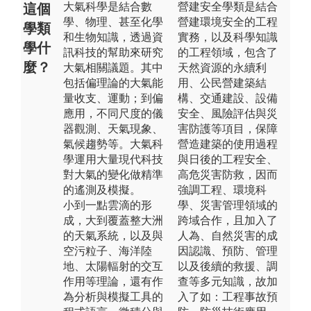
大氣科學是結合數
營建安全學類是結合
這個
學、物理、甚至化學
營建環境安全的工程
學類
和生物知識，透過資
實務，以及科學知識
學什
訊科技的幫助來研究
的工程領域，包含了
麼？
大氣相關議題。其中
天然資源的永續利
包括偏理論的大氣能
用、公民營建築結
量收支、運動；到偏
構、交通建設、設備
應用，不同尺度的儀
安全、風險評估與災
器觀測、天氣現象、
害防護等項目，保障
氣候趨勢等。大氣科
營造建築的使用過程
學運用大量現代科技
與日後的工程安全、
對大氣的變化做精準
高危災害防救，因而
的遙測及模擬。
強調工程、環境科
小到一點雲滴的形
學、災害管理領域的
成，大到覆蓋整大洲
跨域合作，且加入了
的天氣系統，以及與
人為、自然災害的成
空污粒子、海洋陸
因認識、預防、管理
地、太陽輻射的交互
以及後續的救援、調
作用等理論，還有作
查等多元知識，故加
為分析與模擬工具的
入了如：工程事故預