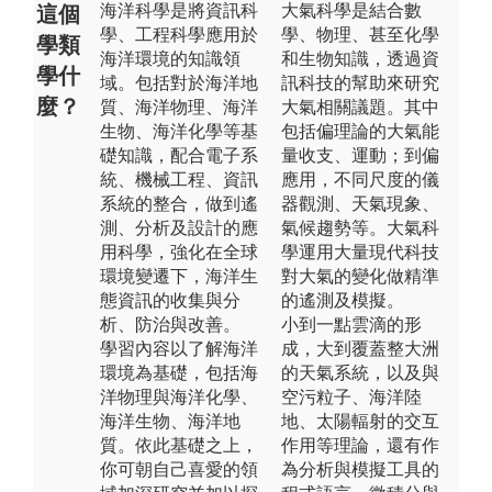
海洋科學是將資訊科
大氣科學是結合數
這個
學、工程科學應用於
學、物理、甚至化學
學類
海洋環境的知識領
和生物知識，透過資
學什
域。包括對於海洋地
訊科技的幫助來研究
麼？
質、海洋物理、海洋
大氣相關議題。其中
生物、海洋化學等基
包括偏理論的大氣能
礎知識，配合電子系
量收支、運動；到偏
統、機械工程、資訊
應用，不同尺度的儀
系統的整合，做到遙
器觀測、天氣現象、
測、分析及設計的應
氣候趨勢等。大氣科
用科學，強化在全球
學運用大量現代科技
環境變遷下，海洋生
對大氣的變化做精準
態資訊的收集與分
的遙測及模擬。
析、防治與改善。
小到一點雲滴的形
學習內容以了解海洋
成，大到覆蓋整大洲
環境為基礎，包括海
的天氣系統，以及與
洋物理與海洋化學、
空污粒子、海洋陸
海洋生物、海洋地
地、太陽輻射的交互
質。依此基礎之上，
作用等理論，還有作
你可朝自己喜愛的領
為分析與模擬工具的