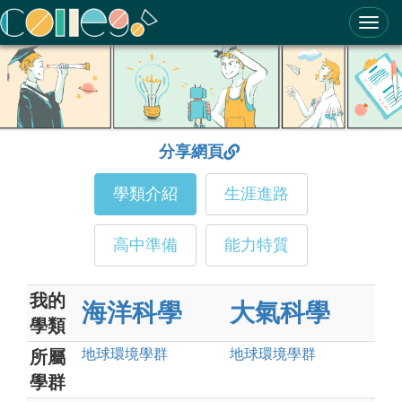
ColleGo! 大學選才與高中育才輔助系統
分享網頁
學類介紹
生涯進路
高中準備
能力特質
我的
海洋科學
大氣科學
學類
地球環境
學群
地球環境
學群
所屬
學群