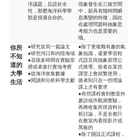
洋議題，且諳於水
現象發生在三維空間
性，那麼海洋科學學
中，卻具有隨時間瞬
類是很適合你的。
息萬變的特徵，因此
在處理問題時抽象思
考能力也是需要的
哦。
●研究並寫一篇論文
●除了更複雜有趣的氣
你所
●研究河口和內陸海域
象知識，還要學習程
不知
●花很多時間在實驗室
式語言與抽象原理公
道的
裡或者進行實地考察
式推導。前者在某些
大學
●從海洋收集數據
課堂上會頻繁使用，
●閱讀和分析科學文獻
後者則只在一些理論
生活
課上才有要求
●有些課程會到教室外
參訪或作觀測實驗，
再將收集所得資料分
析討論，不是全都只
在教室內看投影片或
黑板的
●除了開設正式課程，