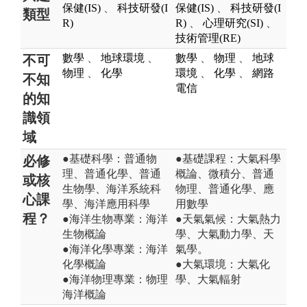
保健(IS)
、
科技研發(I
保健(IS)
、
科技研發(I
類型
R)
R)
、
心理研究(SI)
、
技術管理(RE)
數學
、
地球環境
、
數學
、
物理
、
地球
不可
物理
、
化學
環境
、
化學
、
網路
不知
電信
的知
識領
域
●基礎科學：普通物
●基礎課程：大氣科學
必修
理、普通化學、普通
概論、微積分、普通
或核
生物學、海洋系統科
物理、普通化學、應
心課
學、海洋應用科學
用數學
程？
●海洋生物專業：海洋
●天氣氣候：大氣熱力
生物概論
學、大氣動力學、天
●海洋化學專業：海洋
氣學。
化學概論
●大氣環境：大氣化
●海洋物理專業：物理
學、大氣輻射
海洋概論