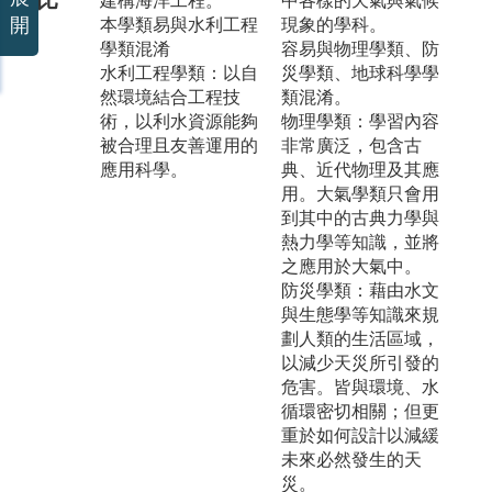
建構海洋工程。
中各樣的天氣與氣候
開
本學類易與水利工程
現象的學科。
學類混淆
容易與物理學類、防
水利工程學類：以自
災學類、地球科學學
然環境結合工程技
類混淆。
術，以利水資源能夠
物理學類：學習內容
被合理且友善運用的
非常廣泛，包含古
應用科學。
典、近代物理及其應
用。大氣學類只會用
到其中的古典力學與
熱力學等知識，並將
之應用於大氣中。
防災學類：藉由水文
與生態學等知識來規
劃人類的生活區域，
以減少天災所引發的
危害。皆與環境、水
循環密切相關；但更
重於如何設計以減緩
未來必然發生的天
災。