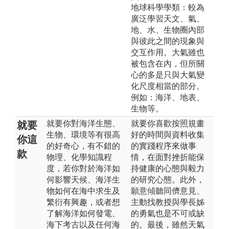
地球科學學類：較為
廣泛學習天文、氣、
地、水、生物圈內部
與彼此之間的現象與
交互作用。大氣雖也
被包含在內，但所關
心的多是只與大氣變
化尺度相當的部分。
例如：海洋、地表、
生物等。
就要你對海洋生態、
就要你喜歡按照規畫
就要
生物、環境等有很高
好的時間與資料收集
你這
的好奇心，有不錯的
的實踐程序來做事
款
物理、化學知識程
情，在面對挫折能保
度，若你對於海洋如
持健康的心態與毅力
何影響天候、海洋生
的研究心態。此外，
物如何在海中求生及
願意傾聽同儕意見、
繁衍有興趣，或者想
主動找教授與學長姊
了解海洋如何發電、
的勇氣也是不可或缺
海下考古以及任何海
的。最後，雖然天氣