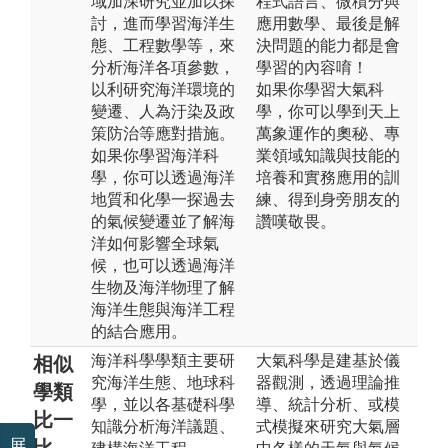
域加深研究並加以探
程式語言、微積分與
討，進而學習海洋生
應用數學、最後是解
態、工程數學等，來
決問題的能力都是會
分析海洋各項參數，
學習的內容唷！
以利研究海洋環境的
如果你學習大氣科
變遷、人為汙染及政
學，你可以學到天上
策防治等應對措施。
萬象運作的奧秘、專
如果你學習海洋科
業領域知識與技能的
學，你可以透過海洋
培養和實務應用的訓
地質和化學一探過去
練、得到身旁朋友的
的氣候變遷並了解海
讚嘆敬畏。
洋如何影響全球氣
候，也可以透過海洋
生物及海洋物理了解
海洋生態與海洋工程
的結合應用。
海洋科學學類主要研
大氣科學是建基於儀
相似
究海洋生態、地球科
器觀測，透過理論推
學類
學，並以各基礎科學
導、統計分析、或模
比一
知識分析海洋議題、
式模擬來研究大氣層
展
比