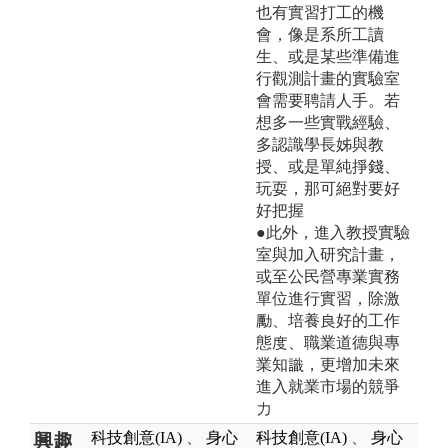
也有實習打工的機
會，像是系所工讀
生、或是某些準備進
行觀測計畫的實驗室
會需要聘請人手。若
想多一些實戰經驗、
多認識學長姊與教
授、或是單純掙錢、
玩耍，那可絕對要好
好把握
●此外，進入教授實驗
室與加入研究計畫，
或至公民營專業實務
單位進行實習，除激
勵、培養良好的工作
態度、職業道德與專
業知識，更增加未來
進入就業市場的競爭
力
科技創意(IA)
、
身心
科技創意(IA)
、
身心
興趣