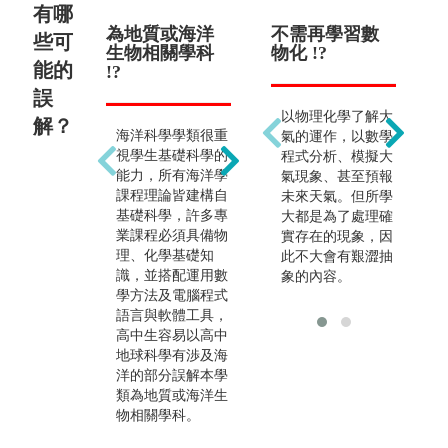
有哪
為地質或海洋
畢業只能繼續
不需再學習數
一
些可
生物相關學科
做海洋相關研
物化 !?
主
能的
!?
究 !?
誤
以物理化學了解大
解？
海洋科學學類很重
畢業生就業統計：
氣的運作，以數學
視學生基礎科學的
私人企業單位含工
程式分析、模擬大
能力，所有海洋學
程顧問公司、科學
氣現象、甚至預報
課程理論皆建構自
園區、環境影響評
未來天氣。但所學
基礎科學，許多專
估、生態旅遊、水
大都是為了處理確
業課程必須具備物
產飼料養殖；公立
實存在的現象，因
理、化學基礎知
海洋相關機構及教
此不大會有艱澀抽
識，並搭配運用數
育單位、研究單
象的內容。
學方法及電腦程式
位、政府機關。
語言與軟體工具，
高中生容易以高中
地球科學有渉及海
洋的部分誤解本學
類為地質或海洋生
物相關學科。