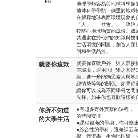
一比
地理學類容易與地球科學類
地球科學學類：側重於地球
在解釋地球表面環境現象的
「人」、「社會」、「政治
較關心地球物質的成份、成
共通處在於他們的知識與技
生活環境的問題，創造人類
明和生活品質。
就要你喜歡戶外、與人群接
就要你這款
表環境，運用地理學之基礎
融，進一步能夠思索人與地
經情勢等等的關係。如果你
讓你可以成為不同學科之間
先鋒。如果你也喜歡這樣的
●有超多野外實察的課程，
你所不知道
的時間安排
的大學生活
●課程很滿的學期，你可能
●綜合性的學科，選修課五
學、經濟學、生物地理學、