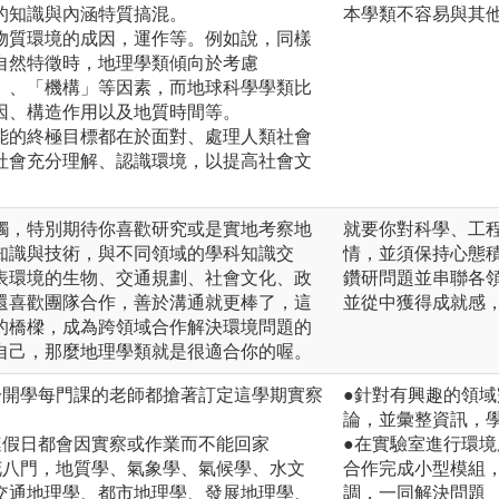
的知識與內涵特質搞混。
本學類不容易與其
物質環境的成因，運作等。例如說，同樣
自然特徵時，地理學類傾向於考慮
」、「機構」等因素，而地球科學學類比
因、構造作用以及地質時間等。
能的終極目標都在於面對、處理人類社會
社會充分理解、認識環境，以提高社會文
觸，特別期待你喜歡研究或是實地考察地
就要你對科學、工
知識與技術，與不同領域的學科知識交
情，並須保持心態
表環境的生物、交通規劃、社會文化、政
鑽研問題並串聯各
還喜歡團隊合作，善於溝通就更棒了，這
並從中獲得成就感
的橋樑，成為跨領域合作解決環境問題的
自己，那麼地理學類就是很適合你的喔。
一開學每門課的老師都搶著訂定這學期實察
●針對有興趣的領
論，並彙整資訊，
連假日都會因實察或作業而不能回家
●在實驗室進行環
花八門，地質學、氣象學、氣候學、水文
合作完成小型模組
交通地理學、都市地理學、發展地理學、
調，一同解決問題