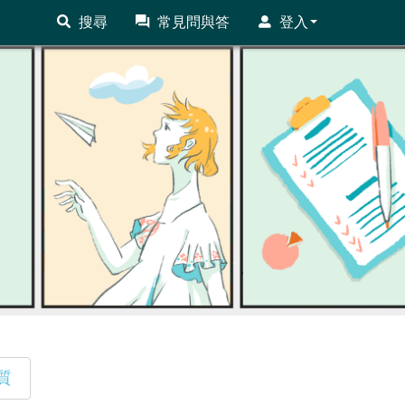
搜尋
常見問與答
登入
質