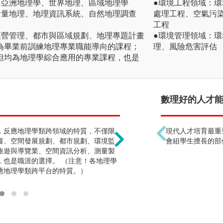
、亞洲地理學、世界地理、區域地理學
●環境工程領域：
計量地理、地理資訊系統、自然地理調查
處理工程、空氣污
工程
經營管理、都市與區域規劃、地理專題計畫
●環境管理領域：
為畢業前訓練地理專業職能導向的課程；
理、風險危害評估
但均為地理學綜合應用的專業課程，也是
地理就是靠背誦 !?
數理好的人才能念
，反應地理學類跨領域的特質，不僅限
地理學的學習，在高中階
現代人才培育最重
書、空間發展規劃、都市規劃、環境監
分」的感覺，大學中的地
會組學生擅長的部
旅遊與導覽業、空間資訊分析、測量製
外，再加深到觀察、比較
，也是職涯的選擇。 （注意！各地理學
習；不但注重實作與實察
應地理學類跨平台的特質。）
究與應用。