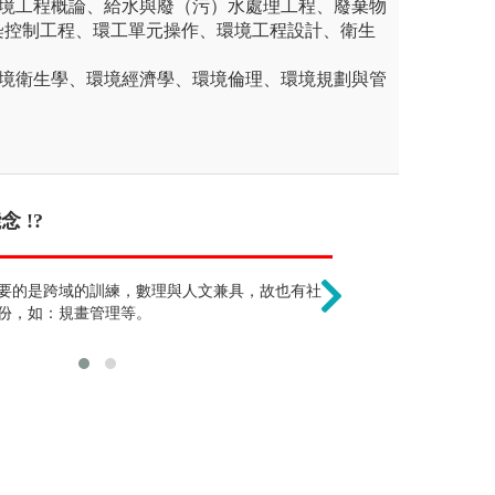
環境工程概論、給水與廢（污）水處理工程、廢棄物
染控制工程、環工單元操作、環境工程設計、衛生
環境衛生學、環境經濟學、環境倫理、環境規劃與管
 !?
到底是文組還是理組 !
畢業後主要是做
段因為考試之壓力，的確給人一種「背多
要的是跨域的訓練，數理與人文兼具，故也有社
文組、理組要看是哪所學
環工培育的為中
理學學習則是在高中所學的地理知識之
份，如：規畫管理等。
和程式設計是必修課，是
設計都能做。
、分析、評估空間現象等實務與理論的學
將微積分和程式設計規劃
、更深化地理學科跨領域導向的知識的探
重要基礎。