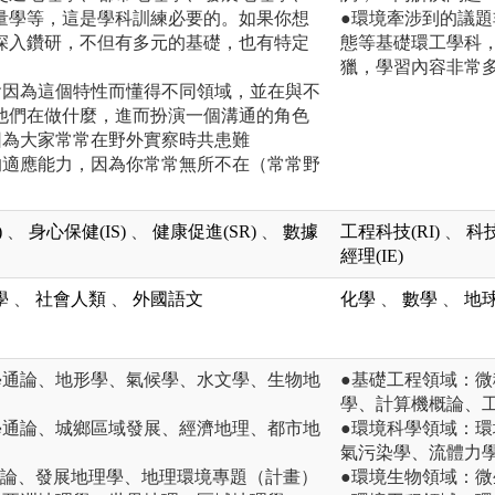
量學等，這是學科訓練必要的。如果你想
●環境牽涉到的議
深入鑽研，不但有多元的基礎，也有特定
態等基礎環工學科
獵，學習內容非常
會因為這個特性而懂得不同領域，並在與不
他們在做什麼，進而扮演一個溝通的角色
因為大家常常在野外實察時共患難
的適應能力，因為你常常無所不在（常常野
)
、
身心保健(IS)
、
健康促進(SR)
、
數據
工程科技(RI)
、
科技
經理(IE)
學
、
社會人類
、
外國語文
化學
、
數學
、
地
學通論、地形學、氣候學、水文學、生物地
●基礎工程領域：
學、計算機概論、
學通論、城鄉區域發展、經濟地理、都市地
●環境科學領域：
氣污染學、流體力
通論、發展地理學、地理環境專題（計畫）
●環境生物領域：