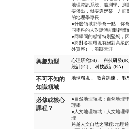
地理資訊系統、遙測學、測
要傑出，就要選定某一方面
的地理學專長
●什麼領域都學會一點，你
同學科的人對話時能聽得懂
●同學間的感情特別堅韌，
●將對各種環境有絕對高級
外實察），浪跡天涯
心理研究(SI)
、
科技研發(IR
興趣類型
統計(IC)
、
科技設計(RA)
地球環境
、
教育訓練
、
數
不可不知的
知識領域
●自然地理領域：自然地理
必修或核心
理學
課程？
●人文地理領域：人文地理
理
跨越人文自然之課程: 地理