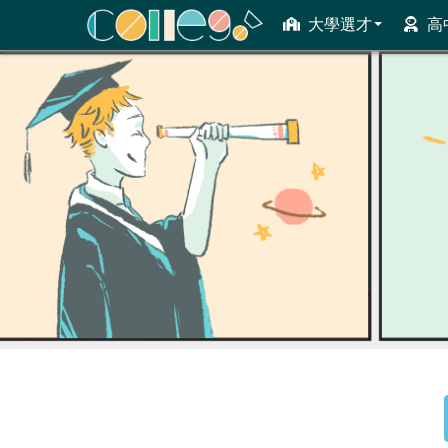
大學選才
高
ColleGo! 大學選才與高中育才輔助系統