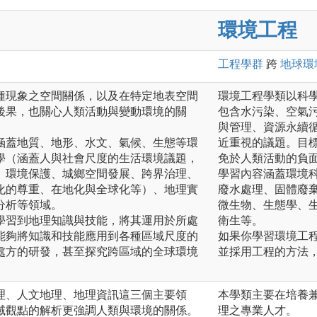
環境工程
工程
學群
跨
地球環
種現象之空間關係，以及在特定地表空間
環境工程學類以科
後果，也關心人類活動與變動環境的關
包含水污染、空氣
與管理、資源永續
涵蓋地質、地形、水文、氣候、生態等環
近重視的議題。目
學（涵蓋人與社會尺度的生活環境議題，
免於人類活動的負
、環境保護、城鄉空間發展、跨界治理、
學習內容涵蓋環境
化的尊重、在地化與全球化等）、地理實
廢水處理、固體廢
分析等領域。
微生物、生態學、
學習到地理知識與技能，將其運用於所處
衛生等。
能夠將知識和技能應用到各種區域尺度的
如果你學習環境工
處方的研發，甚至探究跨區域的全球環境
並採用工程的方法
理、人文地理、地理資訊這三個主要領
本學類主要在培養
域觀點的解析更強調人類與環境的關係。
理之專業人才。