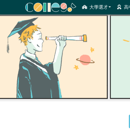
大學選才
高
ColleGo! 大學選才與高中育才輔助系統