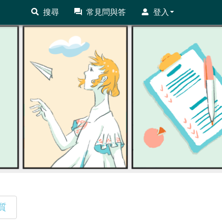
搜尋
常見問與答
登入
質