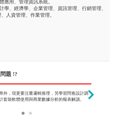
軟體應用、管理資訊系統。
會計學、經濟學、企業管理、資訊管理、行銷管理、
理、人資管理、作業管理。
題 !?
只能當會計師 !
只侷限於擔任教職，程式設計、教育訓
率外，現更要注重邏輯推理，另學習問卷設計調
精算師是熱門的
體教材開發、專案管理、評鑑各類型媒體
計套裝軟體使用與商業數據分析的報表解讀。
於各大企/產業
涯發展方向。