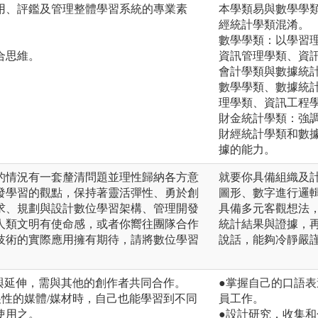
用、評鑑及管理整體學習系統的專業素
本學類易與數學學
經統計學類混淆。
。
數學學類：以學習
合思維。
資訊管理學類、資
會計學類與數據統
數學學類、數據統
理學類、資訊工程
財金統計學類：強
財經統計學類和數
據的能力。
的情況有一套釐清問題並理性歸納各方意
就要你具備組織及
發學習的觀點，保持著靈活彈性、勇於創
圖形、數字進行邏
求、規劃與設計數位學習架構、管理開發
具備多元客觀想法
人類文明有使命感，或者你嚮往團隊合作
統計結果與證據，
技術的實際應用擁有期待，請將數位學習
說話，能夠冷靜嚴
。
作與延伸，需與其他的創作者共同合作。
●掌握自己的口語
展性的媒體/媒材時，自己也能學習到不同
員工作。
使用之。
●設計研究，收集