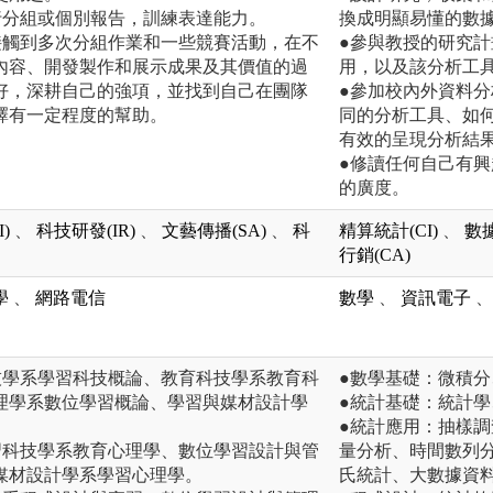
行分組或個別報告，訓練表達能力。
換成明顯易懂的數
接觸到多次分組作業和一些競賽活動，在不
●參與教授的研究
內容、開發製作和展示成果及其價值的過
用，以及該分析工
好，深耕自己的強項，並找到自己在團隊
●參加校內外資料
擇有一定程度的幫助。
同的分析工具、如
有效的呈現分析結
●修讀任何自己有
的廣度。
)
、
科技研發(IR)
、
文藝傳播(SA)
、
科
精算統計(CI)
、
數據
行銷(CA)
學
、
網路電信
數學
、
資訊電子
、
技學系學習科技概論、教育科技學系教育科
●數學基礎：微積
理學系數位學習概論、學習與媒材設計學
●統計基礎：統計
●統計應用：抽樣
習科技學系教育心理學、數位學習設計與管
量分析、時間數列
媒材設計學系學習心理學。
氏統計、大數據資