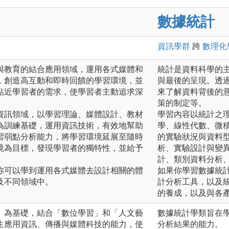
數據統計
資訊
學群
跨
數理化
與教育的結合應用領域，運用各式媒體和
統計是資料科學的
，創造高互動和即時回饋的學習環境，並
與最後的呈現。透
貼近學習者的需求，使學習者主動追求深
來了解資料背後的
策的制定等。
資訊領域，以學習理論、媒體設計、教材
學習內容以統計之
為訓練基礎，運用資訊技術，有效地幫助
學、線性代數、微
習弱點分析能力，將學習環境延展至隨時
的實驗狀況與資料
境為目標，發現學習者的獨特性，並給予
析、實驗設計與變
計、類別資料分析
你可以學到運用各式媒體去設計相關的體
如果你學習數據統
及不同領域中。
計分析工具，以及
的養成，以及與各
」為基礎，結合「數位學習」和「人文藝
數據統計學類旨在
生應用資訊、傳播與媒體科技的能力，使
分析結果的能力。