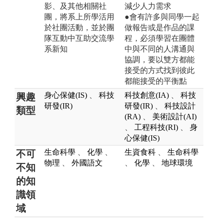
影、及其他相關社
減少人力需求
團，將系上所學活用
●會有許多與同學一起
於社團活動，並於團
做報告或是作品的課
隊互動中互助交流學
程，必須學習在團體
系新知
中與不同的人溝通與
協調，要以雙方都能
接受的方式找到彼此
都能接受的平衡點
身心保健(IS)
、
科技
科技創意(IA)
、
科技
興趣
研發(IR)
研發(IR)
、
科技設計
類型
(RA)
、
美術設計(AI)
、
工程科技(RI)
、
身
心保健(IS)
生命科學
、
化學
、
生資食科
、
生命科學
不可
物理
、
外國語文
、
化學
、
地球環境
不知
的知
識領
域