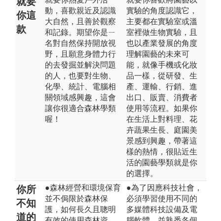
就要
動，喜歡親近及認識
實驗的角度認識它，
你這
大自然，且善於觀察
主要都在實驗室或溫
款
和記錄。期望你是ㄧ
室裡做生物實驗，且
名對自然保持開放視
也以產業發展的角度
野，且願意身體力行
理解園藝的未來可
的去發掘並解決問題
能，就像手機或化妝
的人，也要對生物、
品一樣，從研發、生
化學、統計、電腦相
產、運輸、行銷、進
關領域感興趣，這會
出口、販賣、消費者
讓你很適合森林學類
使用等流程。如果你
喔！
在生活上對料理、花
卉蔬果生長、庭園美
景感到興趣，帶著這
樣的熱情，很貼近生
活的園藝學類就是你
的選擇。
●森林經營和環境保育
●為了因應科技社會，
你所
並不侷限於森林保
必須學習使用不同的
不知
護，如何長久且聰明
多媒體科技設備及電
道的
有效的使用森林資
腦軟體，並熟悉各個