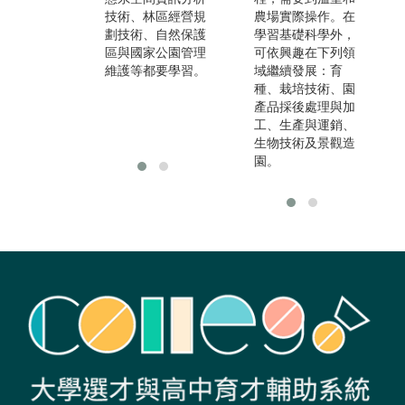
技術、林區經營規
態調查與評估、環
農場實際操作。在
劃技術、自然保護
境管理或環境影響
學習基礎科學外，
區與國家公園管理
評估等，除了有關
可依興趣在下列領
維護等都要學習。
木（竹）材產業，
域繼續發展：育
亦可從事生態或環
種、栽培技術、園
境工程科技領域相
產品採後處理與加
關產業。
工、生產與運銷、
生物技術及景觀造
園。