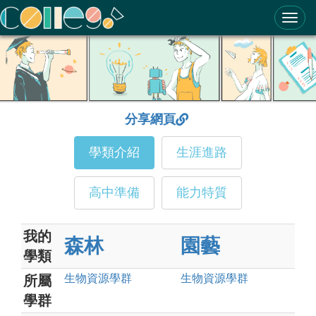
ColleGo! 大學選才與高中育才輔助系統
分享網頁
學類介紹
生涯進路
高中準備
能力特質
我的
森林
園藝
學類
生物資源
學群
生物資源
學群
所屬
學群