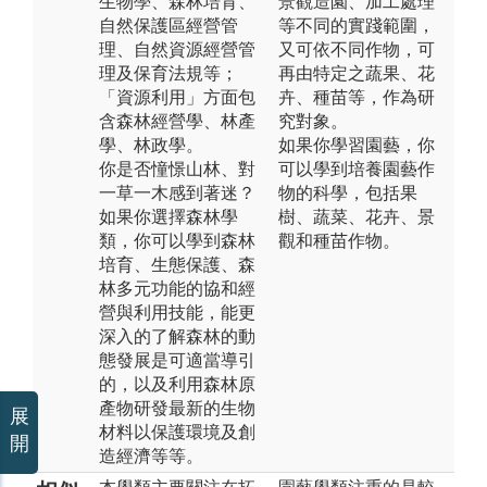
生物學、森林培育、
景觀造園、加工處理
自然保護區經營管
等不同的實踐範圍，
理、自然資源經營管
又可依不同作物，可
理及保育法規等；
再由特定之蔬果、花
「資源利用」方面包
卉、種苗等，作為研
含森林經營學、林產
究對象。
學、林政學。
如果你學習園藝，你
你是否憧憬山林、對
可以學到培養園藝作
一草一木感到著迷？
物的科學，包括果
如果你選擇森林學
樹、蔬菜、花卉、景
類，你可以學到森林
觀和種苗作物。
培育、生態保護、森
林多元功能的協和經
營與利用技能，能更
深入的了解森林的動
態發展是可適當導引
的，以及利用森林原
產物研發最新的生物
展
材料以保護環境及創
開
造經濟等等。