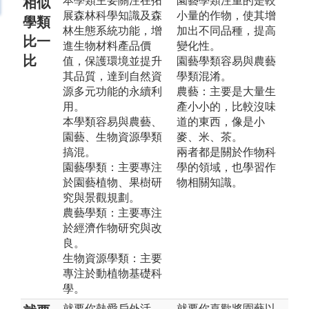
本學類主要關注在拓
園藝學類注重的是較
相似
展森林科學知識及森
小量的作物，使其增
學類
林生態系統功能，增
加出不同品種，提高
比一
進生物材料產品價
變化性。
比
值，保護環境並提升
園藝學類容易與農藝
其品質，達到自然資
學類混淆。
源多元功能的永續利
農藝：主要是大量生
用。
產小小的，比較沒味
本學類容易與農藝、
道的東西，像是小
園藝、生物資源學類
麥、米、茶。
搞混。
兩者都是關於作物科
園藝學類：主要專注
學的領域，也學習作
於園藝植物、果樹研
物相關知識。
究與景觀規劃。
農藝學類：主要專注
於經濟作物研究與改
良。
生物資源學類：主要
專注於動植物基礎科
學。
就要你熱愛戶外活
就要你喜歡將園藝以