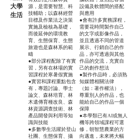
大學
源，是需要智慧、科
設備及軟體間的搭配
技輔助；以森林經營
與應用
生活
目標及作業法之決策
●會有許多實務課程，
實施及檢核為基礎，
需要花時間製作自己
而後延伸的環境教
的文字或影像作品，
育、生態保育、生態
並且透過不同的管道
旅遊也是森林系的範
展示、行銷自己的作
疇
品，亦可透過與其他
●部分課程配除了有實
作品的交流，充實自
習，另有在林場的實
己的創作想法
習課程於寒暑假實施
●製作作品時，必須熟
●實習和課程重點包含
知媒體相關法律
有，專題討論、學士
（如：著作權法），
論文、森林培育、林
尊重別人的作品，也
木遺傳育種改良、森
能給自己的作品一個
林資源調查技術、林
保障
產品開發與利用等知
●本學類已有AI或無人
識與技能
機等跨領域課程可選
●多數學生活躍於登山
修，朝智慧農業的方
社團、生態保育、攝
向邁進，未來將大幅