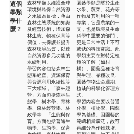
森林學類以維護全球
園藝學類是關於生產
這個
環境與確保自然資源
水果、蔬菜、花卉等
學類
之永續為目標，藉由
作物及其利用的一種
學什
森林生態系統的知識
專業，它是農業的一
麼？
及經營技術，增加森
支，也是環境及生命
林生態、物種保育等
科學中重要的部門，
價值，去保護並提升
更是日常生活上不可
森林環境品質，以達
或缺的科技常識。此
自然資源多元功能的
學類主要在對特定植
永續利用。
種的了解（如柑
學習內容包括森林生
橘）、園藝品種培育
態系經營、資源保育
與生理、品種改良、
與資源利用永續性等
園藝作物生命週期、
三大領域，「森林經
植栽的科學化管理方
營」方面包括森林生
式。
態學、樹木學、育林
學習內容主要以普通
學、森林經營學、林
化學、植物學、園藝
政學等；「生態與保
學為基礎。因園藝的
育」方面包括普通生
範疇相當廣泛，故可
物學、生態學、保育
再細分為作物栽培、