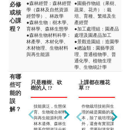
●森林經營：森林經營
●園藝作物組（果樹、
必修
學（森林及自然資源
蔬菜、花卉）：栽
或核
經營學）、林政學
培、育種、繁殖及生
心課
●森林生物：樹木學、
產經營
程？
育林學、森林生態學
●加工處理組：園產品
●森林生物材料科學：
處理及園產品加工
林產學、木材化學、
●景觀造園組：造園學
木材物理、生物材料
●總論類：園藝學原
與再生能源
理、普通植物學、普
通化學、植物生理
學、生物統計學
有哪
只是種樹、砍
只能成為巡山
上課都在種花
畢
些可
樹的人 !?
員 !?
草 !?
園
能的
誤
技能廣泛，生態保
森林副產物（非木
作物栽培技術與生
解？
育、生物複合材料
質森林產物）的利
理的確是園藝的基
與再生能源利用、
用與開發、生態能
本，除了栽培理論
林木遺傳、森林生
源、森林資源調
外，還會有實習課
態系空間資訊分析
查、森林經營、生
程，需要到溫室和