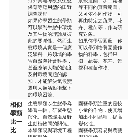
野外實地考察及生態
景觀造園、加工處理
保育等應用型的田野
等不同的實踐範圍，
調查課程。
又可依不同作物，可
如果你學習生態學類
再由特定之蔬果、花
可以學到生態中環境
卉、種苗等，作為研
及其生物的理論及彼
究對象。
此的關聯性。然而生
如果你學習園藝，你
態環境其實是一個廣
可以學到培養園藝作
泛學科，跨領域的學
物的科學，包括果
習自然與社會科學，
樹、蔬菜、花卉、景
甚至瞭解人類的態度
觀和種苗作物。
及對環境問題的認
知，才能解決氣候變
遷與人類活動衝擊下
的環境困境。
生態學類以生態學為
園藝學類注重的是較
相似
學習主軸，研習生態
小量的作物，使其增
學類
演化、自然環境及野
加出不同品種，提高
比一
生動植物間的關係。
變化性。
比
本學類易與環境工程
園藝學類容易與農藝