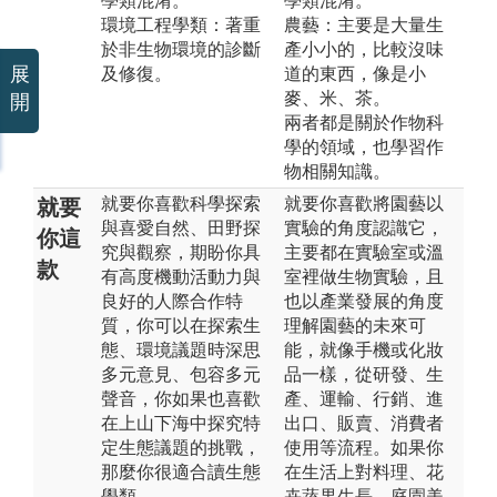
學類混淆。
學類混淆。
環境工程學類：著重
農藝：主要是大量生
於非生物環境的診斷
產小小的，比較沒味
展
及修復。
道的東西，像是小
麥、米、茶。
開
兩者都是關於作物科
學的領域，也學習作
物相關知識。
就要你喜歡科學探索
就要你喜歡將園藝以
就要
與喜愛自然、田野探
實驗的角度認識它，
你這
究與觀察，期盼你具
主要都在實驗室或溫
款
有高度機動活動力與
室裡做生物實驗，且
良好的人際合作特
也以產業發展的角度
質，你可以在探索生
理解園藝的未來可
態、環境議題時深思
能，就像手機或化妝
多元意見、包容多元
品一樣，從研發、生
聲音，你如果也喜歡
產、運輸、行銷、進
在上山下海中探究特
出口、販賣、消費者
定生態議題的挑戰，
使用等流程。如果你
那麼你很適合讀生態
在生活上對料理、花
學類。
卉蔬果生長、庭園美