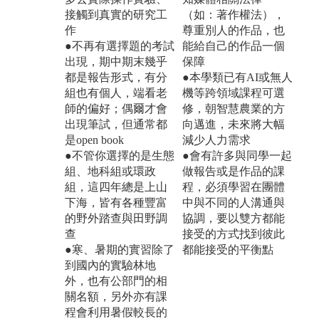
接觸到真實的研究工
（如：著作權法），
作
尊重別人的作品，也
●不再有選擇題的考試
能給自己的作品一個
出現，期中期末幾乎
保障
都是報告形式，有分
●本學類已有AI或無人
組也有個人，端看老
機等跨領域課程可選
師的偏好；偶爾才會
修，朝智慧農業的方
出現筆試，但通常都
向邁進，未來將大幅
是open book
減少人力需求
●不管你選擇的是生態
●會有許多與同學一起
組、地科組或環政
做報告或是作品的課
組，這四年總是上山
程，必須學習在團體
下海，皆有各種豐富
中與不同的人溝通與
的野外踏查與田野調
協調，要以雙方都能
查
接受的方式找到彼此
●寒、暑期的實習除了
都能接受的平衡點
到國內的實驗林地
外，也有公部門的相
關名額，另外亦有課
程會利用暑假較長的