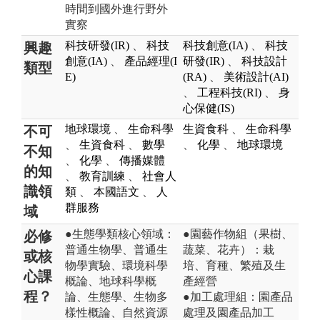
時間到國外進行野外
實察
科技研發(IR)
、
科技
科技創意(IA)
、
科技
興趣
創意(IA)
、
產品經理(I
研發(IR)
、
科技設計
類型
E)
(RA)
、
美術設計(AI)
、
工程科技(RI)
、
身
心保健(IS)
地球環境
、
生命科學
生資食科
、
生命科學
不可
、
生資食科
、
數學
、
化學
、
地球環境
不知
、
化學
、
傳播媒體
的知
、
教育訓練
、
社會人
識領
類
、
本國語文
、
人
群服務
域
●生態學類核心領域：
●園藝作物組（果樹、
必修
普通生物學、普通生
蔬菜、花卉）：栽
或核
物學實驗、環境科學
培、育種、繁殖及生
心課
概論、地球科學概
產經營
程？
論、生態學、生物多
●加工處理組：園產品
樣性概論、自然資源
處理及園產品加工