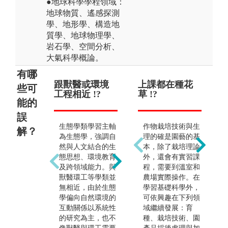
●地球科學學程領域：
地球物質、遙感探測
學、地形學、構造地
質學、地球物理學、
岩石學、空間分析、
大氣科學概論。
有哪
跟獸醫或環境
前途堪憂 !?
上課都在種花
畢
些可
工程相近 !?
草 !?
園
能的
誤
出路狹隘是對於本
生態學類學習主軸
作物栽培技術與生
學類最大的誤解。
解？
為生態學，強調自
理的確是園藝的基
事實上，社會需要
然與人文結合的生
本，除了栽培理論
許多具有生態背景
態思想、環境教育
外，還會有實習課
的人才，因此在政
及跨領域能力。與
程，需要到溫室和
府部門相關組織，
獸醫環工等學類並
農場實際操作。在
如：環保署、國家
無相近，由於生態
學習基礎科學外，
公園、農委會、林
學偏向自然環境的
可依興趣在下列領
務局、農業改良
互動關係以系統性
域繼續發展：育
場、動物園及植物
的研究為主，也不
種、栽培技術、園
園皆是選擇對象；