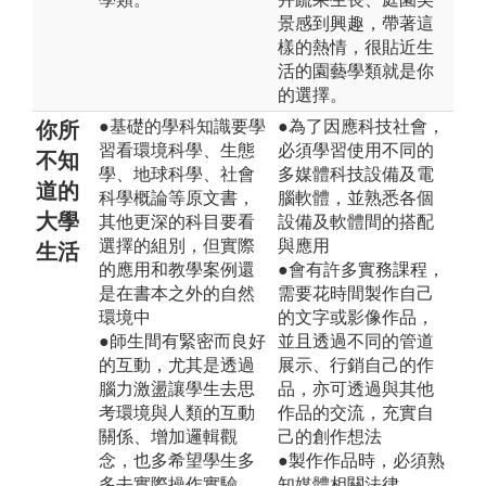
景感到興趣，帶著這
樣的熱情，很貼近生
活的園藝學類就是你
的選擇。
●基礎的學科知識要學
●為了因應科技社會，
你所
習看環境科學、生態
必須學習使用不同的
不知
學、地球科學、社會
多媒體科技設備及電
道的
科學概論等原文書，
腦軟體，並熟悉各個
大學
其他更深的科目要看
設備及軟體間的搭配
選擇的組別，但實際
與應用
生活
的應用和教學案例還
●會有許多實務課程，
是在書本之外的自然
需要花時間製作自己
環境中
的文字或影像作品，
●師生間有緊密而良好
並且透過不同的管道
的互動，尤其是透過
展示、行銷自己的作
腦力激盪讓學生去思
品，亦可透過與其他
考環境與人類的互動
作品的交流，充實自
關係、增加邏輯觀
己的創作想法
念，也多希望學生多
●製作作品時，必須熟
多去實際操作實驗、
知媒體相關法律