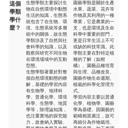
生態學類主要探討生
園藝學類是關於生產
這個
物在自然環境中動態
水果、蔬菜、花卉等
學類
生活的知識，生態系
作物及其利用的一種
學什
統包含了在生物、環
專業，它是農業的一
麼？
境、生態系統等多層
支，也是環境及生命
統中的關係，故生態
科學中重要的部門，
學類涉及了自然與社
更是日常生活上不可
會科學的知識，以及
或缺的科技常識。此
觀察與研究不同生物
學類主要在對特定植
在環境場域中的互動
種的了解（如柑
型態。
橘）、園藝品種培育
生態學類著重於對整
與生理、品種改良、
個自然環境動態的瞭
園藝作物生命週期、
解，基礎的學習內容
植栽的科學化管理方
有生物學、地球科
式。
學、普通化學、環境
學習內容主要以普通
科學、生態學、地質
化學、植物學、園藝
學等，除理論知識，
學為基礎。因園藝的
也注重實地的探究能
範疇相當廣泛，故可
力，故會納入實驗、
再細分為作物栽培、