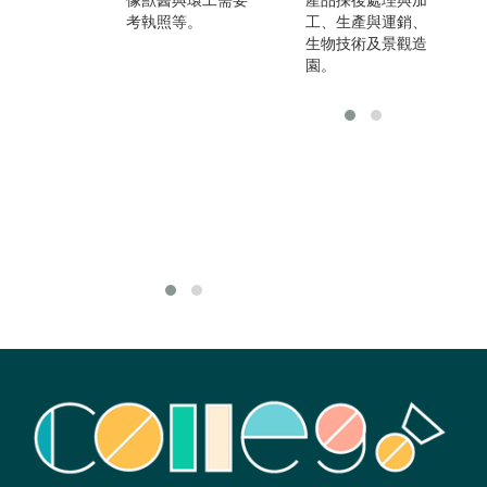
像獸醫與環工需要
產品採後處理與加
另外於私人企業
考執照等。
工、生產與運銷、
（如環境工程顧問
生物技術及景觀造
公司、環境管理顧
園。
問公司）、非營利
組織（如非政府組
織、生態顧問公
司、環境解說教育
相關的自然教育中
心、自然公園的基
金會等），皆為能
展現該領域的專
業。