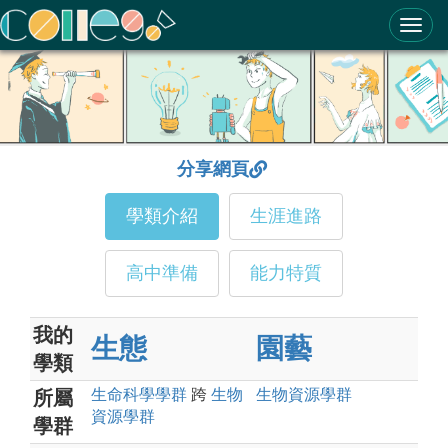
ColleGo! 大學選才與高中育才輔助系統
分享網頁
學類介紹
生涯進路
高中準備
能力特質
我的
生態
園藝
學類
生命科學
學群
跨
生物
生物資源
學群
所屬
資源
學群
學群