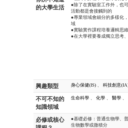
●除了在實驗室工作外，也
的大學生活
活動都是會接觸到的
●專業領域會細分的多樣化
域
●實驗實作課程培養邏輯思
●在大學裡要養成獨立思考
身心保健(IS)
、
科技創意(IA
興趣類型
生命科學
、
化學
、
醫學
、
不可不知的
知識領域
●基礎必修：普通生物學、
必修或核心
生物數學或微積分
課程？