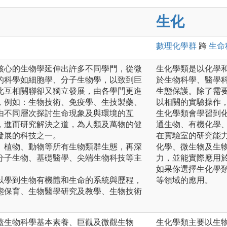
生化
數理化
學群
跨
生命
核心的生物學延伸出許多不同學門，從微
生化學類是以化學
的科學如細胞學、分子生物學，以致到巨
於生物科學、醫學
此互相關聯卻又獨立發展，由各學門更進
生態保護。除了需
，例如：生物技術、免疫學、生技製藥、
以相關的實驗操作
由不同層次探討生命現象及與環境的互
生化學類會學習到
，進而研究解決之道，為人類及萬物的健
通生物、有機化學
發展的科技之一。
在實驗室的研究能
、植物、動物等所有生物類群生態，再深
化學、微生物及生
分子生物、基礎醫學、尖端生物科技等主
力，並能實際應用
如果你選擇生化學
以學到生物有機體和生命的系統與歷程，
等領域的應用。
態保育、生物醫學研究及教學、生物技術
蓋生物科學基本素養、巨觀及微觀生物
生化學類主要以生