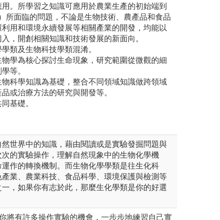
應用。所學習之知識可應用於農業生產的初始端到
 Table）所面臨的問題，不論是生物技術、農產品和食品
環利用和環境永續發展等相關產業的開發，均能以
切入，開創相關知識和技術發展的新面向。
學學類及生物科技學類混淆。
生物學為核心探討生命現象，研究範圍從微觀的細
剖學等。
生物科學知識為基礎，整合不同領域知識做跨領域
產品或治療方法的研究與開發等。
共同基礎。
自然世界中的知識，藉由閱讀或是實驗發掘問題與
次次的實驗操作，理解自然現象中的生物化學機
命運作的轉換機制。而生物化學學類是往生化科
色產業、農業科技、食品科學、環境保護與檢測等
之一，如果你有志於此，那麼生化學類是你的好選
，你將有許多操作實驗的機會，一步步地練習自己實