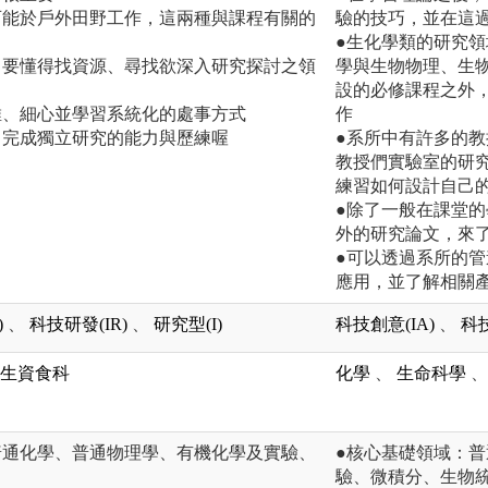
可能於戶外田野工作，這兩種與課程有關的
驗的技巧，並在這
●生化學類的研究
，要懂得找資源、尋找欲深入研究探討之領
學與生物物理、生
設的必修課程之外
維、細心並學習系統化的處事方式
作
、完成獨立研究的能力與歷練喔
●系所中有許多的
教授們實驗室的研
練習如何設計自己
●除了一般在課堂
外的研究論文，來
●可以透過系所的
應用，並了解相關
)
、
科技研發(IR)
、
研究型(I)
科技創意(IA)
、
科技
生資食科
化學
、
生命科學
、
普通化學、普通物理學、有機化學及實驗、
●核心基礎領域：
驗、微積分、生物