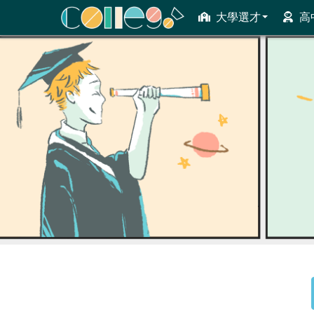
大學選才
高
ColleGo! 大學選才與高中育才輔助系統