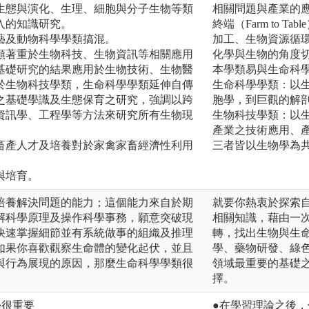
生態與演化、生理、細胞與分子生物等類
相關問題與產業的
入的知識研究。
終端（Farm to
藝及動物科學學類搞混。
加工、生物資源循
類著重於生物科技、生物資訊等相關應用
化學與生物的角度
基礎研究的結果應用於生物技術、生物醫
本學類易與生命科
於生物科技學類，生命科學學類延伸自傳
生命科學學類：以
之基礎學識及生態保育之研究，強調以跨
胞學，到巨觀的解
資訊學、工程學等方法來研究所有生物現
生物科技學類：以
產業之技術應用、
畜產人才及培養對於家禽家畜經濟性利用
三者皆以生物學為
與培育。
培養解決問題的能力；這個能力來自於期
就要你熱衷於探索
解科學原理及操作科學事務，願意突破現
相關知識，藉由一
快速掌握細節並有系統做事的組織及推理
轉，找出生物與生
如果你喜歡觀察生命體的變化起伏，並且
學、藥物研發、綠
與行為展現的原因，那麼生命科學學類很
領域最重要的基礎
擇。
學很重要
●在學習理論之後