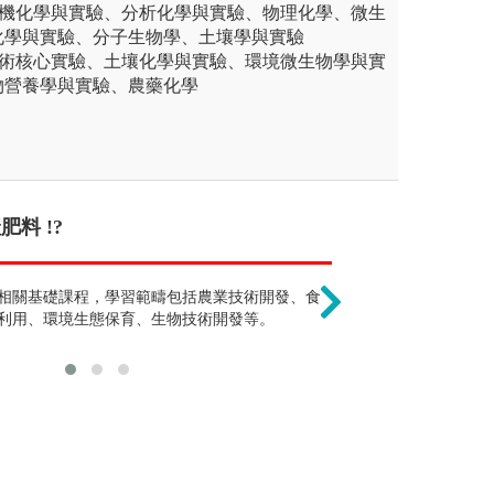
有機化學與實驗、分析化學與實驗、物理化學、微生
化學與實驗、分子生物學、土壤學與實驗
技術核心實驗、土壤化學與實驗、環境微生物學與實
物營養學與實驗、農藥化學
精的生物課程 !?
料 !?
生物學，跟生命科學沒
念到碩士才好找
實的基礎科目，有了紮實的數理、學理基
相關基礎課程，學習範疇包括農業技術開發、食
因應科學的快速進展，傳
多數人選擇深造
領域，如生物化學、分子生物學等。
利用、環境生態保育、生物技術開發等。
術，深入探討生命體運行
科學。