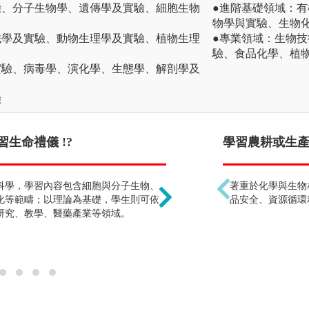
驗、分子生物學、遺傳學及實驗、細胞生物
●進階基礎領域：
物學與實驗、生物
織學及實驗、動物生理學及實驗、植物生理
●專業領域：生物
驗、食品化學、植
實驗、病毒學、演化學、生態學、解剖學及
驗
生命禮儀 !?
上大學馬上學一些的專
學習農耕或生產肥
科學，學習內容包含細胞與分子生物、
在大學會有更多細膩且扎
著重於化學與生物
化等範疇；以理論為基礎，學生則可依
礎，才能更易於學習專業
品安全、資源循環
研究、教學、醫藥產業等領域。