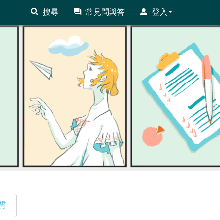
搜尋
常見問與答
登入
質