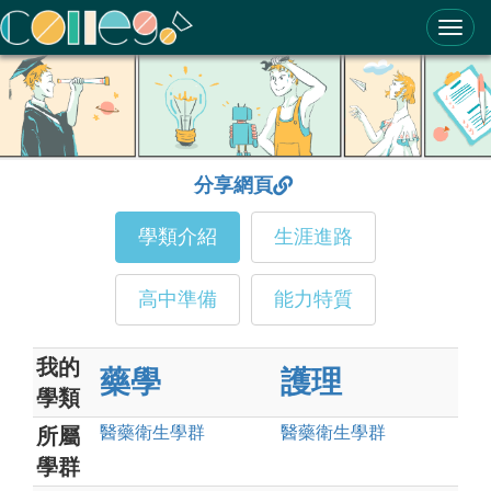
ColleGo! 大學選才與高中育才輔助系統
分享網頁
學類介紹
生涯進路
高中準備
能力特質
我的
藥學
護理
學類
醫藥衛生
學群
醫藥衛生
學群
所屬
學群