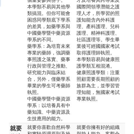
個重要參與份子。
才及培養具跨專業及
本學類不易與其他學
國際間領導潛能之護
類搞混。但你可能會
理人才，所學習的照
困惑同學類底下學系
護知能含內外科護
的差異，如藥學系與
理、產科護理、兒科
中國藥學暨中藥資源
護理、精神科護理、
學系的不同。
社區護理等。學生畢
藥學系：為培育未來
業後可經國國家考試
專業的藥師，強調藥
取得護理師執照。
事照護之落實、藥事
本學類容易與健康照
行政與管理之推動、
護學類互相混淆。
研究能力與臨床結
健康照護學類：注重
合，另外，僅藥學系
照顧需要長期照顧的
畢業的學生可考藥師
族群為主，並學習管
執照。
理知能，無國家考試
中國藥學暨中藥資源
專業執照。
學系：以培養具有中
藥知識、中藥資源及
生技應用的能力。
就要你喜歡自然科學
就要你擁有好的組織
就要
和實驗原理原則及操
與助人能力、客觀合