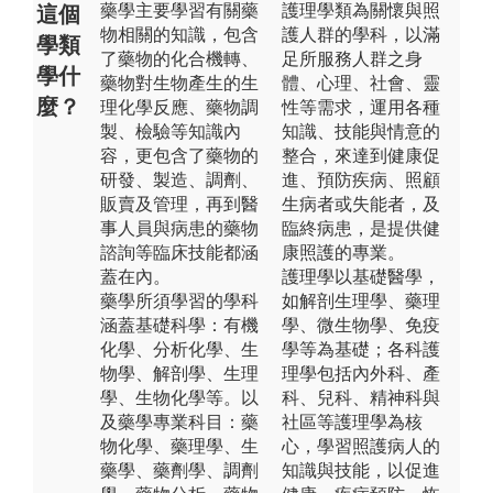
藥學主要學習有關藥
護理學類為關懷與照
這個
物相關的知識，包含
護人群的學科，以滿
學類
了藥物的化合機轉、
足所服務人群之身
學什
藥物對生物產生的生
體、心理、社會、靈
麼？
理化學反應、藥物調
性等需求，運用各種
製、檢驗等知識內
知識、技能與情意的
容，更包含了藥物的
整合，來達到健康促
研發、製造、調劑、
進、預防疾病、照顧
販賣及管理，再到醫
生病者或失能者，及
事人員與病患的藥物
臨終病患，是提供健
諮詢等臨床技能都涵
康照護的專業。
蓋在內。
護理學以基礎醫學，
藥學所須學習的學科
如解剖生理學、藥理
涵蓋基礎科學：有機
學、微生物學、免疫
化學、分析化學、生
學等為基礎；各科護
物學、解剖學、生理
理學包括內外科、產
學、生物化學等。以
科、兒科、精神科與
及藥學專業科目：藥
社區等護理學為核
物化學、藥理學、生
心，學習照護病人的
藥學、藥劑學、調劑
知識與技能，以促進