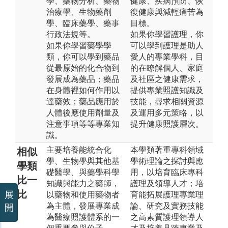
學、藥物分析、藥物
健康、疾病預防、恢
治療學、生物藥劑
復健康與減輕痛苦為
學、臨床藥學、藥事
目標。
行政法規等。
如果你學習護理，你
如果你學習藥學學
可以學到護理是助人
類，你可以學到藥品
愛人的專業學科，目
從最原始的化合物到
的在瞭解個人、家庭
發展成為藥品；藥品
及社區之健康需求，
在身體裡如何作用以
提供專業照護知識及
達藥效；藥品應用於
技能，尋求相關資源
人體後應使用劑量及
及運用多元策略，以
注意事項等等專業知
提升健康照護層次。
識。
主要培養能統合化
本學類著重專科領域
相似
學、生物學與其他基
學術理論之探討與應
學類
礎醫學、與藥學科學
用，以培育臨床專科
比一
知識與能力之藥師，
護理及領導人才；培
比
展
以藥物和使用藥物者
育能拓展護理專業理
為主體，發展專業成
論、研究及實務技能
開
為醫療照護體系的一
之高素質護理領導人