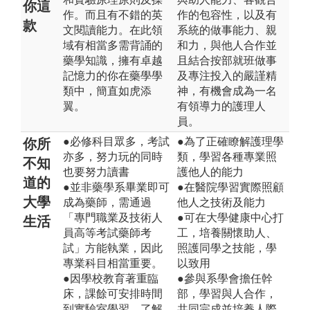
你這
作。而且有不錯的英
作的包容性，以及有
款
文閱讀能力。在此領
系統的做事能力、親
域有相當多需背誦的
和力，與他人合作並
藥學知識，擁有卓越
且結合按部就班做事
記憶力的你在藥學學
及專注投入的嚴謹精
類中，簡直如虎添
神，有機會成為一名
翼。
有領導力的護理人
員。
●必修科目眾多，考試
●為了正確瞭解護理學
你所
亦多，努力玩的同時
類，學習各種專業照
不知
也要努力讀書
護他人的能力
道的
●並非藥學系畢業即可
●在醫院學習實際照顧
大學
成為藥師，需通過
他人之技術及能力
「專門職業及技術人
●可在大學健康中心打
生活
員高等考試藥師考
工，培養關懷助人、
試」方能執業，因此
照護同學之技能，學
專業科目相當重要。
以致用
●因學校教育著重臨
●參與系學會擔任幹
床，課餘可安排時間
部，學習與人合作，
到實驗室學習，了解
共同完成並培養人際