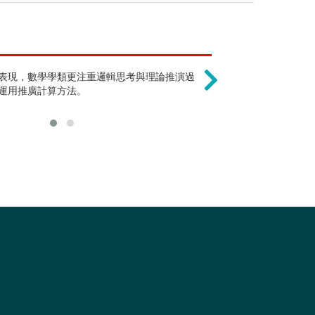
皆從事教育方面的工作
只能當數學老師 
資訊、教育領域，數學只佔1/3的學習時
表現，數學學類更注重邏輯思考與理論推演過
未來並非僅小學教師能做
從事教職只是職
了計算外，更著重於從學習的過程中培養
運用推廣計算方法。
外修習中等教育學程；或
計、財務金融、
所，往資訊方面當工程師
寫數學教科書或科普叢書
為一名研究學者。