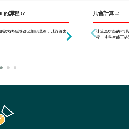
的課程 !?
算數學枯燥乏味 !?
只會計算 !?
朝需求的領域修習相關課程，以取得未
本學類學習範圍跨足數學、
計算為數學的推理
間，且大學的數學內容除
程，使學生能正確
邏輯思考能力。