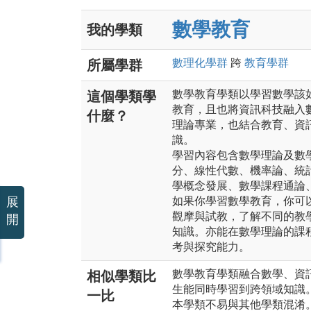
數學教育
我的學類
數理化
學群
跨
教育
學群
所屬學群
數學教育學類以學習數學該
這個學類學
教育，且也將資訊科技融入
什麼？
理論專業，也結合教育、資
識。
學習內容包含數學理論及數
分、線性代數、機率論、統
學概念發展、數學課程通論
展
如果你學習數學教育，你可
觀摩與試教，了解不同的教
開
知識。亦能在數學理論的課
考與探究能力。
數學教育學類融合數學、資
相似學類比
生能同時學習到跨領域知識
一比
本學類不易與其他學類混淆