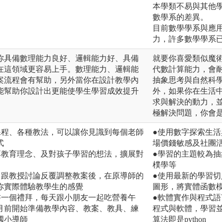
本學類不易與其他
數學系的差異。
目前數學學系與應
力，許多數學學系
你具備數理能力良好、邏輯能力好、具備
就要你喜愛類似魔
在這領域更容易上手。數理能力、邏輯能
代數計算能力，會
案流程會有幫助，另外當你在設計教學內
抽象思考與自然科
能幫助你設計出更能使學生學習成效提升
外，如果你在生活
求與解決的動力，
極解決問題，你會
課程、各種教法，可以讓你見識到每個老師
●使用數字探索生
式
場價錢敏感及社團
享教育理念、及對孩子學習的想法，擴展對
●學習的主題較為
樸學等
，跟教授討論反覆調整教案後，在原導師的
●使用最新的學習
你實際體驗教學生的感覺
圖形，將實體函數模
書一個禮拜，每天跟小朋友一起吃營養午
●軟體實作與程式語言學
月前開始準備教學內容、教案、教具、練
程式與軟體，學習並解
國小導師
算法即是python