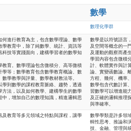
數學
數理化
學群
如何進行教育為主，包含數學理論、數學
數學是以符號語言
數學教育中，除了純數學、統計、資訊等
及空間等概念的一
訊科技等實踐面向，建構學習者的數學知
及運動的觀察而產
學習內容包含微積
學教育。數學理論包含微積分、高等微積
計、軟體實作與計
計學等；數學教育包含數學教育概論、數
論、實變函數論、
、數學教學與評量、數學教材教法等。
方程、幾何、機率
以學到數學的課程教育脈絡、趨勢，透過
數學包含代數計算
學方法，以及如何教學、建構學生的數學
習數學可以增進能
程中，增加自己的數理知識，精進邏輯思
及正確的邏輯推理
與準確率。
訊及教育等多元領域之特點與課程，讓學
數學學類是許多領
。
輯性思考、推論和
。
技、金融、管理與