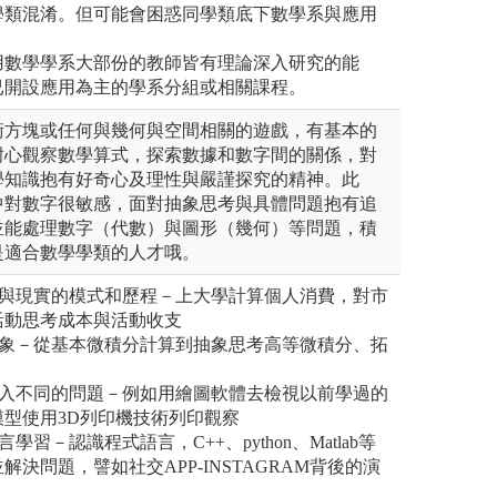
學類混淆。但可能會困惑同學類底下數學系與應用
用數學學系大部份的教師皆有理論深入研究的能
已開設應用為主的學系分組或相關課程。
術方塊或任何與幾何與空間相關的遊戲，有基本的
耐心觀察數學算式，探索數據和數字間的關係，對
學知識抱有好奇心及理性與嚴謹探究的精神。此
中對數字很敏感，面對抽象思考與具體問題抱有追
並能處理數字（代數）與圖形（幾何）等問題，積
是適合數學學類的人才哦。
活與現實的模式和歷程－上大學計算個人消費，對市
活動思考成本與活動收支
抽象－從基本微積分計算到抽象思考高等微積分、拓
切入不同的問題－例如用繪圖軟體去檢視以前學過的
型使用3D列印機技術列印觀察
習－認識程式語言，C++、python、Matlab等
決問題，譬如社交APP-INSTAGRAM背後的演