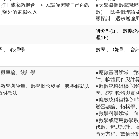
的打工或家教機會，可以讓你累積自己的教
●大學每個數學課
到額外的兼職收入
數）；除各個理論
關探討，逐步增強
研究型(I)
、
數據統計
理(IE)
子
、
心理學
數學
、
物理
、
資
、機率論、統計學
●應數基礎領域：
計、軟體實作與計
學教學與評量、數學概念發展、數學解題與
●應數統科組核心I
教材教法
學、統計軟體與實
●應數統科組核心I
變函數論、拓樸學
●數學科學領域：
●數學或應用數學
代數、程式設計、
微分方程、數值分