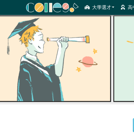
大學選才
高
ColleGo! 大學選才與高中育才輔助系統