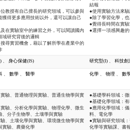
結報
每位教授有自己擅長的研究領域，可以參與
●使用實驗方法來
能獲得更多應用技術以外，還可以讓自己
●除了學習化學，
●覺得長時間在實
以及在實驗室中的練習之外，可以閱讀國內
●選擇一項感興趣
領域研究背後的邏輯
己搜尋實習機會，藉以了解所學在產業中的
作
)
、
身心保健(IS)
研究型(I)
、
科技創意
科
、
數學
、
醫學
化學
、
物理
、
數
與實驗、普通物理與實驗、普通生物學與實
●基礎學科領域：
●基礎化學領域：
與實驗、分析化學與實驗、物理化學、微生
●應用化學領域：
驗、分子生物學、土壤學與實驗
料、電化學
實驗、土壤化學與實驗、環境微生物學與實
●實驗與研究領域
與實驗、農藥化學
化學等實驗課、書