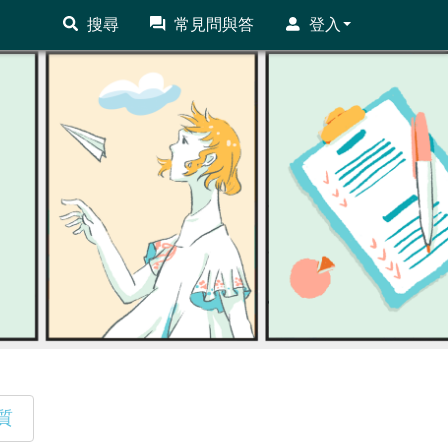
搜尋
常見問與答
登入
質