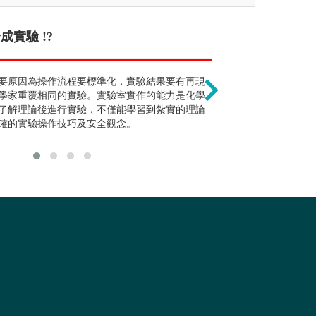
?
實驗 !?
只能從事農業相關職業
不需修習物理與
不少畢業生畢業即投入職場。
要原因為操作流程要標準化，實驗結果要有再現
除農業生產技術和資源利
未來的研究都是
學家重覆相同的實驗。實驗室實作的能力是化學
師、醫藥、生物技術等也
數學、與化學相
了解理論後進行實驗，不僅能學習到紮實的理論
及化學儀器是如
確的實驗操作技巧及安全觀念。