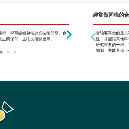
念到碩士才好找工作 !
經常做同樣的合成
課程，學習範疇包括農業技術開發、食
多數人選擇深造，但亦有
實驗要重做的最主
境生態保育、生物技術開發等。
性，才能讓其他科
研究重要的一環，
知識，亦能具備正