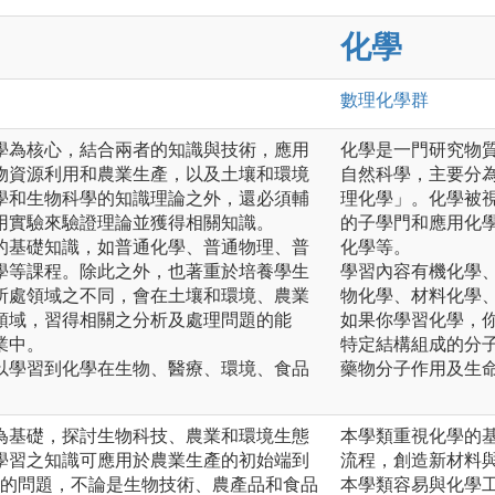
化學
數理化
學群
學為核心，結合兩者的知識與技術，應用
化學是一門研究物
物資源利用和農業生產，以及土壤和環境
自然科學，主要分
學和生物科學的知識理論之外，還必須輔
理化學」。化學被
用實驗來驗證理論並獲得相關知識。
的子學門和應用化
的基礎知識，如普通化學、普通物理、普
化學等。
學等課程。除此之外，也著重於培養學生
學習內容有機化學
所處領域之不同，會在土壤和環境、農業
物化學、材料化學
領域，習得相關之分析及處理問題的能
如果你學習化學，
業中。
特定結構組成的分
以學習到化學在生物、醫療、環境、食品
藥物分子作用及生
為基礎，探討生物科技、農業和環境生態
本學類重視化學的
學習之知識可應用於農業生產的初始端到
流程，創造新材料
e）所面臨的問題，不論是生物技術、農產品和食品
本學類容易與化學