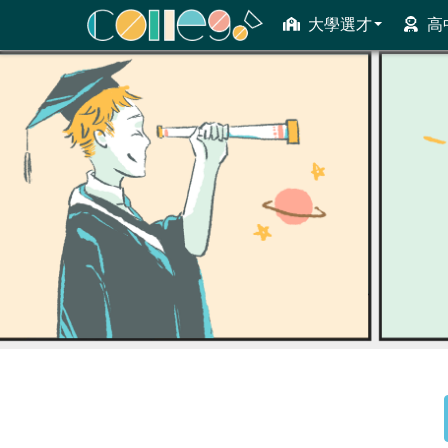
大學選才
高
ColleGo! 大學選才與高中育才輔助系統