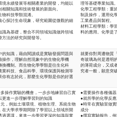
環境永續發展等相關產業的開發，均能以
理等基礎專業知識
創相關知識和技術發展的新面向。
化學工程學類：重
生物科技學類混淆。
制及操作，運用化
核心探討生命現象，研究範圍從微觀的細
工業產品與製程。
材料工程學類：學
知識為基礎，整合不同領域知識做跨領域
料的應用。化學是
療方法的研究與開發等。
。
中的知識，藉由閱讀或是實驗發掘問題與
就要你對周遭物質
驗操作，理解自然現象中的生物化學機
奇玻璃為何是透明
轉換機制。而生物化學學類是往生化科
的薄荷成分，又或
農業科技、食品科學、環境保護與檢測等
究者一般，願意突
果你有志於此，那麼生化學類是你的好選
許多操作實驗的機會，一步步地練習自己實
●需要操作各種儀
以更進一步理解學習到的知識
●就所學的化學反
多元，例如土壤環境、植物生理、系統生物
●時常在實驗室做
，在大學求學期間除了學習以上領域所開
成分
透過選課，來進一步學習更深的知識與實
●撰寫實驗報告，