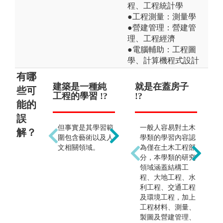
程、工程統計學
●工程測量：測量學
●營建管理：營建管
理、工程經濟
●電腦輔助：工程圖
學、計算機程式設計
有哪
建築是一種純
建築的出路只
就是在蓋房子
就
些可
工程的學習 !?
有擔任建築師
!?
!?
能的
!?
誤
但事實是其學習範
一般人容易對土木
解？
除設計領域外，營
圍包含藝術以及人
學類的學習內容認
造工程、專業技
文相關領域。
為僅在土木工程部
師、跨領域設計等
分，本學類的研究
均是建築專業涵括
領域涵蓋結構工
之範圍。凡與生
程、大地工程、水
活、空間、設計有
利工程、交通工程
關的行業，均能有
及環境工程，加上
發揮之處。
工程材料、測量、
製圖及營建管理、