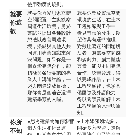
使用強度的規劃。
就要你喜愛思索立體
就要你樂於實現空間
就要
空間配置，主動觀察
環境的生活，在土木
你這
周遭生活環境，勇於
工程知識與工作中，
款
嘗試並提出各種設計
看見奇蹟的發生，期
想法以改善周遭環
望你具有邏輯推理、
境，樂於與其他人共
對數理著迷的問題解
同運用專業知識來解
決者，還需要空間感
決問題。如果你是一
和規劃力、腦力體能
個喜愛團隊合作，能
兼備，能與不同團隊
積極與各行各業的專
合作、統籌資源，得
業人士溝通討論，一
以完成作品，在土木
起與團隊達成目標，
工程學類裡，也須具
那你會是個適合選擇
備國際及外語能力，
建築學類的人喔。
得以閱讀及瞭解土木
工程學類的原理與新
知。
●思考建築物如何影響
●土木學類領域多，一
你所
個人生活和社會運
開始多方學習，瞭解
不知
作，時常留意生活周
後再決定自己適合專