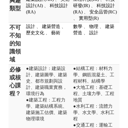
興趣
設計(AI)
、
科技設計
研發(IR)
、
科技設計
類型
(RA)
(RA)
、
安全品管(RC)
、
實用型(R)
設計
、
建築營造
、
數學
、
物理
、
建築
不可
歷史文化
、
藝術
營造
、
設計
不知
的知
識領
域
●建築設計：建築設
●結構工程：材料力
必修
計、建築圖學、建築
學、鋼筋混凝土、工
或核
史、都市規劃與設
程材料、結構學
心課
計、建築職業實務，
●大地工程：基礎工
程？
環境行為
程、土壤力學、工程
●建築工程：工程力
地質
學、建築結構系統、
●水利工程：流體力
建築施工估價、建築
學、水文學、水利工
物理環境
程
●交通工程：運輸工