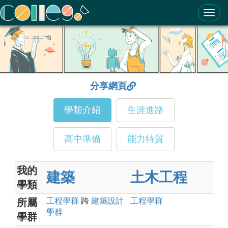
ColleGo! 大學選才與高中育才輔助系統
分享網頁
學類介紹
生涯進路
高中準備
能力特質
我的
建築
土木工程
學類
工程
學群
跨
建築設計
工程
學群
所屬
學群
學群