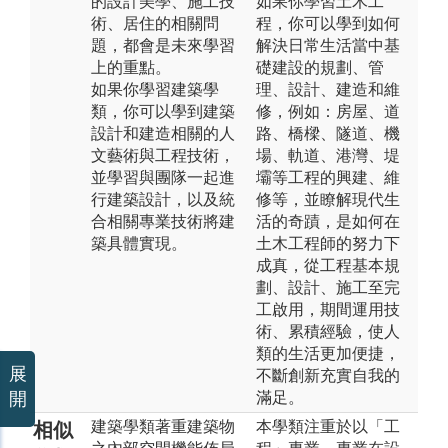
的設計美學、施工技
如果你學習土木工
術、居住的相關問
程，你可以學到如何
題，都會是未來學習
解決日常生活當中基
上的重點。
礎建設的規劃、管
如果你學習建築學
理、設計、建造和維
類，你可以學到建築
修，例如：房屋、道
設計和建造相關的人
路、橋樑、隧道、機
文藝術與工程技術，
場、軌道、港灣、堤
並學習與團隊一起進
壩等工程的興建、維
行建築設計，以及統
修等，並瞭解現代生
合相關專業技術將建
活的奇蹟，是如何在
築具體實現。
土木工程師的努力下
成真，從工程基本規
劃、設計、施工至完
工啟用，期間運用技
術、累積經驗，使人
類的生活更加便捷，
展
不斷創新充實自我的
滿足。
開
建築學類著重建築物
本學類注重於以「工
相似