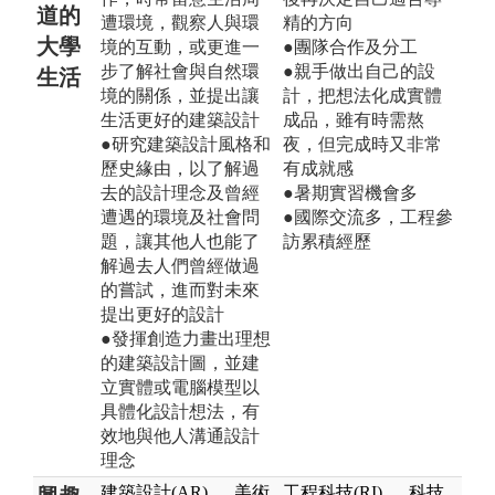
道的
遭環境，觀察人與環
精的方向
大學
境的互動，或更進一
●團隊合作及分工
步了解社會與自然環
●親手做出自己的設
生活
境的關係，並提出讓
計，把想法化成實體
生活更好的建築設計
成品，雖有時需熬
●研究建築設計風格和
夜，但完成時又非常
歷史緣由，以了解過
有成就感
去的設計理念及曾經
●暑期實習機會多
遭遇的環境及社會問
●國際交流多，工程參
題，讓其他人也能了
訪累積經歷
解過去人們曾經做過
的嘗試，進而對未來
提出更好的設計
●發揮創造力畫出理想
的建築設計圖，並建
立實體或電腦模型以
具體化設計想法，有
效地與他人溝通設計
理念
建築設計(AR)
、
美術
工程科技(RI)
、
科技