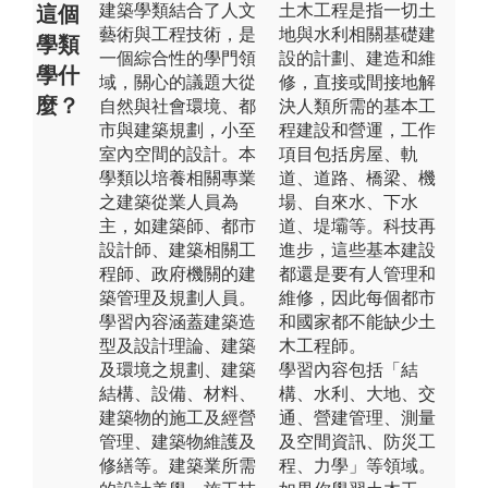
建築學類結合了人文
土木工程是指一切土
這個
藝術與工程技術，是
地與水利相關基礎建
學類
一個綜合性的學門領
設的計劃、建造和維
學什
域，關心的議題大從
修，直接或間接地解
麼？
自然與社會環境、都
決人類所需的基本工
市與建築規劃，小至
程建設和營運，工作
室內空間的設計。本
項目包括房屋、軌
學類以培養相關專業
道、道路、橋梁、機
之建築從業人員為
場、自來水、下水
主，如建築師、都市
道、堤壩等。科技再
設計師、建築相關工
進步，這些基本建設
程師、政府機關的建
都還是要有人管理和
築管理及規劃人員。
維修，因此每個都市
學習內容涵蓋建築造
和國家都不能缺少土
型及設計理論、建築
木工程師。
及環境之規劃、建築
學習內容包括「結
結構、設備、材料、
構、水利、大地、交
建築物的施工及經營
通、營建管理、測量
管理、建築物維護及
及空間資訊、防災工
修繕等。建築業所需
程、力學」等領域。