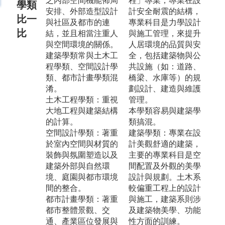
之內部空間機能佈局
程」專業，專業在設
學類
安排、外部造型設計
計安全耐震的結構，
比一
與社區及都市的連
專業科目是力學設計
比
結，並且相當注重人
與施工管理，來提升
與空間環境的關係。
人居環境的品質與安
建築學類常與土木工
全，包括建築物與公
程學類、空間設計學
共設施（如：道路、
類、都市計畫學類混
橋梁、水庫等）的規
淆。
劃設計、建造與維護
土木工程學類：重視
管理。
大地工程與建築結構
本學類容易與建築學
的計算。
類搞混。
空間設計學類：著重
建築學類：專業在設
於室內空間與材質的
計美觀舒適的建築，
裝飾與氛圍塑造以及
主要的專業科目是空
建築外部與自然環
間配置及外觀的美學
境、庭園與都市環境
設計與規劃。土木系
間的整合。
較偏重工程上的設計
都市計畫學類：著重
與施工，建築系則涉
都市整體景觀、交
及建築物美學、功能
通、產業區位發展與
性方面的訓練。