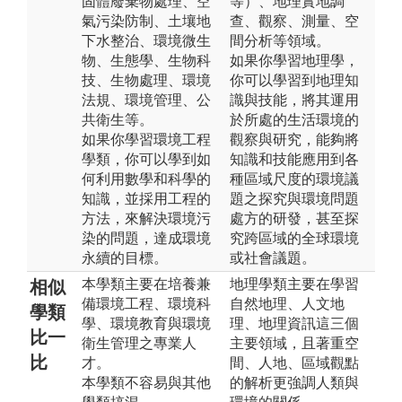
固體廢棄物處理、空
等）、地理實地調
氣污染防制、土壤地
查、觀察、測量、空
下水整治、環境微生
間分析等領域。
物、生態學、生物科
如果你學習地理學，
技、生物處理、環境
你可以學習到地理知
法規、環境管理、公
識與技能，將其運用
共衛生等。
於所處的生活環境的
如果你學習環境工程
觀察與研究，能夠將
學類，你可以學到如
知識和技能應用到各
何利用數學和科學的
種區域尺度的環境議
知識，並採用工程的
題之探究與環境問題
方法，來解決環境污
處方的研發，甚至探
染的問題，達成環境
究跨區域的全球環境
永續的目標。
或社會議題。
本學類主要在培養兼
地理學類主要在學習
相似
備環境工程、環境科
自然地理、人文地
學類
學、環境教育與環境
理、地理資訊這三個
比一
衛生管理之專業人
主要領域，且著重空
比
才。
間、人地、區域觀點
本學類不容易與其他
的解析更強調人類與