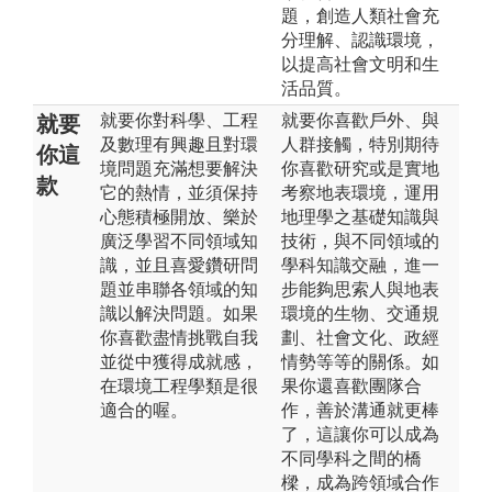
題，創造人類社會充
分理解、認識環境，
以提高社會文明和生
活品質。
就要你對科學、工程
就要你喜歡戶外、與
就要
及數理有興趣且對環
人群接觸，特別期待
你這
境問題充滿想要解決
你喜歡研究或是實地
款
它的熱情，並須保持
考察地表環境，運用
心態積極開放、樂於
地理學之基礎知識與
廣泛學習不同領域知
技術，與不同領域的
識，並且喜愛鑽研問
學科知識交融，進一
題並串聯各領域的知
步能夠思索人與地表
識以解決問題。如果
環境的生物、交通規
你喜歡盡情挑戰自我
劃、社會文化、政經
並從中獲得成就感，
情勢等等的關係。如
在環境工程學類是很
果你還喜歡團隊合
適合的喔。
作，善於溝通就更棒
了，這讓你可以成為
不同學科之間的橋
樑，成為跨領域合作