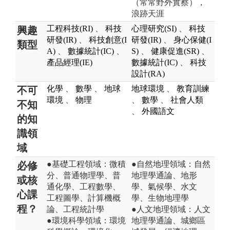
（常常野外實察），
浪跡天涯
工程科技(RI)
、
科技
心理研究(SI)
、
科技
興趣
研發(IR)
、
科技創意(I
研發(IR)
、
身心保健(I
類型
A)
、
數據統計(IC)
、
S)
、
健康促進(SR)
、
產品經理(IE)
數據統計(IC)
、
科技
設計(RA)
化學
、
數學
、
地球
地球環境
、
教育訓練
不可
環境
、
物理
、
數學
、
社會人類
不知
、
外國語文
的知
識領
域
●基礎工程領域：微積
●自然地理領域：自然
必修
分、普通物理學、普
地理學通論、地形
或核
通化學、工程數學、
學、氣候學、水文
心課
工程圖學、計算機概
學、生物地理學
程？
論、工程統計學
●人文地理領域：人文
●環境科學領域：環境
地理學通論、城鄉區