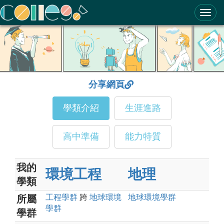
ColleGo! 大學選才與高中育才輔助系統
分享網頁
學類介紹
生涯進路
高中準備
能力特質
我的
環境工程
地理
學類
工程
學群
跨
地球環境
地球環境
學群
所屬
學群
學群