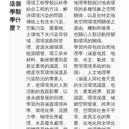
環境工程學類以科學
地理學類探討地表環
這個
結合工程的方法，解
境的各種現象之空間
學類
決環境污染的問題，
關係，以及在特定地
學什
傳統上包含水污染、
表空間環境間關係之
麼？
空氣污染、廢棄物、
源由、機制和後果，
土壤地下水污染等領
也關心人類活動與變
域，環境規劃與管
動環境的關係。
理、資源永續循環、
學習內容包括自然地
能源開發、環工奈米
理學（涵蓋地質、地
材料、氣候變遷則是
形、水文、氣候、生
新近重視的議題。目
態等環境系統的知
標是培育環境保護及
識）、人文地理學
污染防治的專業人
（涵蓋人與社會尺度
才，使環境免於人類
的生活環境議題，包
活動的負面影響，以
含：產業經濟、資源
達永續發展的目標。
議題、環境保護、城
學習內容涵蓋環境科
鄉空間發展、跨界治
學、環境化學、流體
理、空間與社會不平
力學、物理化學處
等、差異文化的尊
理、水及廢水處理、
重、在地化與全球化