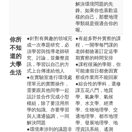
解決環境問題的先
鋒。如果你也喜歡這
樣的自己，那麼地理
學類就是很適合你的
喔。
●針對有興趣的領域完
●有超多野外實察的課
你所
成一次專題研究，必
程，一開學每門課的
不知
須學習與指導老師研
老師都搶著訂定這學
道的
究、討論，並彙整資
期實察的時間安排
大學
訊，學習以自己的方
●課程很滿的學期，你
式上台傳達給他人
可能連假日都會因實
生活
●在實驗室進行環境處
察或作業而不能回家
理單元的實際操作，
●綜合性的學科，選修
需要跟其他同學一起
課五花八門，地質
設計並合作完成小型
學、氣象學、氣候
模組，除了要活用所
學、水文學、經濟
學的知識、亦要學習
學、生物地理學、交
與人溝通協調，一同
通地理學、都市地理
解決問題
學、發展地理學、地
●環境牽涉到的議題非
理資訊系統、遙測