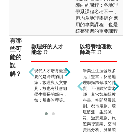
導向的課程；各地理
學系課程名稱不一，
但均為地理學綜合應
用的專業課程，也是
統整學習的重要課程
有哪
數理好的人才
畢業後主要是
以培養地理教
地
些可
能念 !?
做環保、垃圾
師為主 !?
誦 
能的
分類的職業 !?
誤
現代人才培育最重
畢業生生涯發展多
解？
環工培育的為中高
要的是跨域的訓
元且豐富，反應地
階管理人才，環安
練，數理與人文兼
理學類跨領域的特
人員、高科技廠
具，故也有社會組
質，不僅限於當老
務、綠能系統設計
學生擅長的部份，
師，其它如編輯教
都能做。
如：規畫管理等。
科書、空間發展規
劃、都市規劃、環
境監測、生態減
災、遊憩規劃、旅
遊與導覽業、空間
資訊分析、測量製