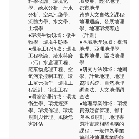
科學概論、環境化
域發展、經濟地理、
學、給水分析、污水
都市地理
分析、空氣污染學、
跨越人文自然之課程:
流體力學、水文學、
地理通論、發展地理
土壤學
學、地理環境專題
●環境生物領域：微生
（計畫）
物學、環境生態學
●區域地理領域：臺灣
●環境工程領域：環境
地理、亞洲地理學、
工程概論、給水與廢
世界地理、區域地理
（污）水處理工程、
學
廢棄物處理工程、空
●研究方法領域：地圖
氣污染控制工程、環
學、計量地理、地理
工單元操作、環境工
資訊系統、自然地理
程設計、衛生工程
調查法、人文地理調
●環境管理領域：環境
查法
衛生學、環境經濟
●地理專業領域：環境
學、環境倫理、環境
資源經營管理、都市
規劃與管理、風險危
與區域規劃、地理專
害評估
題計畫或相關名稱的
課程，一般作為畢業
前訓練地理專業職能