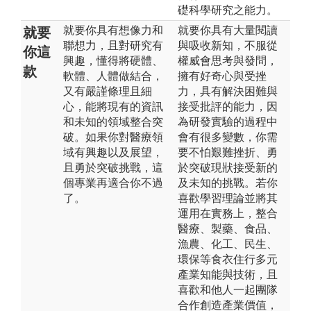
礎科學研究之能力。
就要你具有想像力和
就要你具有大量閱讀
就要
聯想力，且對研究有
與吸收新知，不服從
你這
興趣，懂得將硬體、
權威會思考與發問，
款
軟體、人體做結合，
擁有好奇心與受挫
又有嚴謹條理且細
力，具有解決困難與
心，能將現有的資訊
接受批評的能力，因
和未知的領域整合突
為研發實驗的過程中
破。如果你對醫療領
會有很多變數，你需
域有興趣以及展望，
要不怕艱難挫折、勇
且勇於突破挑戰，這
於突破現狀接受新的
個專業再適合你不過
及未知的挑戰。若你
了。
喜歡學習理論並將其
運用在實務上，整合
醫療、製藥、食品、
漁農、化工、民生、
環保等食衣住行多元
產業知能與技術，且
喜歡和他人一起團隊
合作創造產業價值，