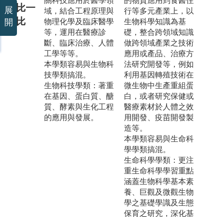
關科技應用於醫學領
的物質應用到食醫住
比一
展
域，結合工程原理與
行等多元產業上，以
比
開
物理化學及臨床醫學
生物科學知識為基
等，運用在醫療診
礎，整合跨領域知識
斷、臨床治療、人體
做跨領域產業之技術
工學等等。
應用或產品、治療方
本學類容易與生物科
法研究開發等，例如
技學類搞混。
利用基因轉殖技術在
生物科技學類：著重
微生物中生產重組蛋
在基因、蛋白質、醣
白，或者研究保健或
質、酵素與生化工程
醫療素材於人體之效
的應用與發展。
用開發、疫苗開發製
造等。
本學類容易與生命科
學學類搞混。
生命科學學類：更注
重生命科學學習重點
涵蓋生物科學基本素
養、巨觀及微觀生物
學之基礎學識及生態
保育之研究，深化基