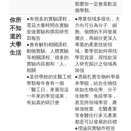
那麼你一定會喜歡這
個學類。
●有很多的實驗課程，
●專業領域多樣化，大
你所
需花大量時間在實驗
方向可分為分子、細
不知
室做實驗和撰寫研究
胞、個體的不同發展
道的
寫報告
層次，再細分更深入
大學
●會有解剖相關課程、
專業的產業技術領
動物實驗、人體實驗
域；要學習如何尋找
生活
等相關課程。很多的
學習資源，尋找欲深
實驗內容都和「人」
入研究探討之領域再
相關
加強
●某些學校的生醫工程
●憑藉扎實生物科學基
學類每年會有一個
本學能，結合生物技
「醫工日」來展現這
術如生物化學、分子
一年來的學習成果，
生物學、免疫學等，
有如真的研討會
甚至跨領域學習，農
林漁牧業、生醫產業
等食醫住行多元產業
都是可以發展的目標
●理論與實驗作程並