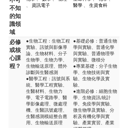
、
資訊電子
醫學
、
生資食科
不知
的知
識領
域
●生物工程：生物工程
●基礎必修：普通生物
必修
實驗、訊號與影像導
學與實驗、普通化學
或核
論、生物材料、分子
與實驗、普通物理學
心課
生物學、生物力學、
與實驗、微積分
程？
生物輸送原理、體外
●專業基礎：分子生物
診斷與生醫感測
學、生物技術與實
●醫學工程：訊號與系
驗、生物化學及實
統、醫學工程實驗、
驗、
生醫材料、生物力
●進階必修：細胞生物
學、電子電路學、醫
學、生物資訊/統計
學影像處理、微處理
學、免疫學與實驗、
機、生醫訊號處理、
微生物學及實驗、分
生醫感測模組整合應
析及有機化學與實
用、生物輸送原理
驗、產業實習、產業