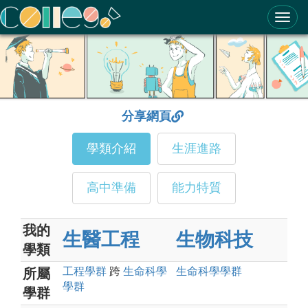
ColleGo! 大學選才與高中育才輔助系統
分享網頁
學類介紹
生涯進路
高中準備
能力特質
我的
生醫工程
生物科技
學類
工程
學群
跨
生命科學
生命科學
學群
所屬
學群
學群