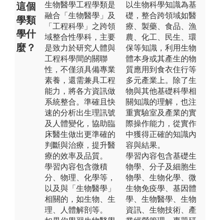
生物醫學工程學類是
以生物科學知識為基
這個
融合「生物醫學」及
礎，整合跨領域如醫
學類
「工程科學」之跨領
療、製藥、食品、漁
學什
域整合性學科，主要
農、化工、民生、環
麼？
是致力於研究人體與
保等知識，利用生物
工程科學間的關聯
體本身或其產生的物
性，不僅須具備專業
質應用到食衣住行等
素養，還需兼具工程
多元產業上。除了生
能力，將各方資訊做
物與其他基礎科學相
系統整合。準確且快
關知識的理解，也注
速的分析出生理訊號
重實驗室及產業的實
及人體變化，協助臨
際操作能力，從實作
床醫生做出更準確的
中獲得正確的知識內
判斷與治療，提升醫
容與結果。
療的效率及品質。
學習內容包含基礎生
學習內容包含微積
物學、分子及細胞生
分、物理、化學等，
物學、生物化學、微
以及與「生物醫學」
生物免疫學、基因體
相關的，如生物、生
學、生物醫學、生物
理、人體解剖等。
資訊、生物技術、產