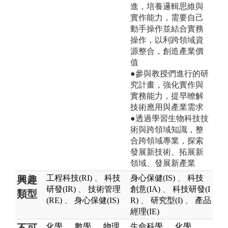
進，培養邏輯思維與
實作能力，需要自己
動手操作並結合實務
操作，以利跨領域資
源整合，創造產業價
值
●參與教授們進行的研
究計畫，強化實作與
實務能力，提早暸解
技術應用與產業需求
●透過學習生物科技技
術與跨領域知識，整
合跨領域專業，探索
發展新技術、拓展新
領域、發展新產業
工程科技(RI)
、
科技
身心保健(IS)
、
科技
興趣
研發(IR)
、
技術管理
創意(IA)
、
科技研發(I
類型
(RE)
、
身心保健(IS)
R)
、
研究型(I)
、
產品
經理(IE)
化學
、
數學
、
物理
生命科學
、
化學
、
不可