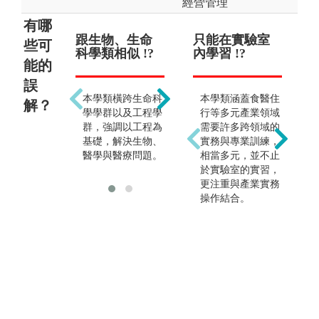
經營管理
有哪
跟生物、生命
前途渺茫 !?
只能在實驗室
出
些可
科學類相似 !?
內學習 !?
助
能的
!?
誤
跨領域學習使得職
本學類橫跨生命科
本學類涵蓋食醫住
業生涯更為寬闊，
解？
學學群以及工程學
行等多元產業領域
就業選擇多元，且
群，強調以工程為
需要許多跨領域的
生醫工程為國際公
基礎，解決生物、
實務與專業訓練，
認最具發展潛力的
醫學與醫療問題。
相當多元，並不止
行業之一。
於實驗室的實習，
更注重與產業實務
操作結合。