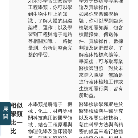
如果你學習生物醫學
學分子檢驗等專業理
工程學類，你可以學
論及實驗操作。
到生物生理上的知
如果你學習醫學檢
識，了解人體的組織
驗，你可以學到臨床
架構、運作；以及學
檢驗相關知識，包含
習到工程與電子電路
檢體採集、傳送條
等相關知識，一路從
件、實驗操作、數據
量測、分析到整合完
判讀及病源鑑定、了
整的學習。
解臨床指標意義等。
畢業後，可考取專業
醫檢師證照，對於未
來踏入職場，無論是
進行臨床檢驗工作或
生技相關行業，皆有
所助益。
本學類是將電子，機
醫學檢驗學類聚焦於
相似
展
械，化工，材料等相
醫學檢驗與生醫研究
學類
開
關科技應用於醫學領
以及相關生物技術，
比一
域，結合工程原理與
藉由科學方法與高精
比
物理化學及臨床醫學
密的儀器來進行檢體