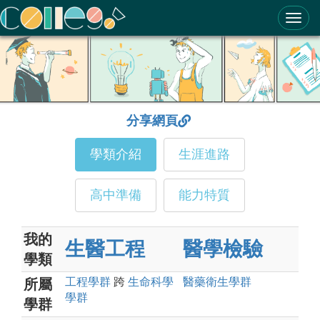
ColleGo! 大學選才與高中育才輔助系統
分享網頁
學類介紹
生涯進路
高中準備
能力特質
我的
生醫工程
醫學檢驗
學類
工程
學群
跨
生命科學
醫藥衛生
學群
所屬
學群
學群