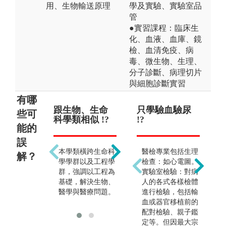
用、生物輸送原理
學及實驗、實驗室品
管
●實習課程：臨床生
化、血液、血庫、鏡
檢、血清免疫、病
毒、微生物、生理、
分子診斷、病理切片
與細胞診斷實習
有哪
跟生物、生命
前途渺茫 !?
只學驗血驗尿
以
些可
科學類相似 !?
!?
!?
能的
誤
跨領域學習使得職
本學類橫跨生命科
醫檢專業包括生理
業生涯更為寬闊，
解？
學學群以及工程學
檢查：如心電圖。
就業選擇多元，且
群，強調以工程為
實驗室檢驗：對病
生醫工程為國際公
基礎，解決生物、
人的各式各樣檢體
認最具發展潛力的
醫學與醫療問題。
進行檢驗，包括輸
行業之一。
血或器官移植前的
配對檢驗、親子鑑
定等。但因最大宗