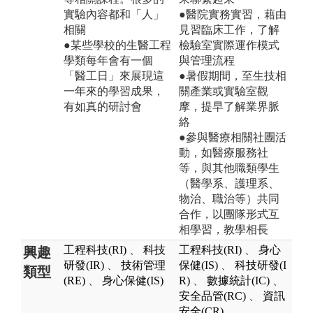
實驗內容都和「人」
●醫院實務實習，藉由
相關
見習臨床工作，了解
●某些學校的生醫工程
檢驗室實際運作模式
學類每年會有一個
與管理流程
「醫工日」來展現這
●暑假期間，至生技相
一年來的學習成果，
關產業或實驗室觀
有如真的研討會
摩，提早了解業界脈
絡
●參與醫療相關社團活
動，如醫療服務社
等，與其他職類學生
（醫學系、護理系、
物治、職治等）共同
合作，以團隊形式互
相學習，教學相長
工程科技(RI)
、
科技
工程科技(RI)
、
身心
興趣
研發(IR)
、
技術管理
保健(IS)
、
科技研發(I
類型
(RE)
、
身心保健(IS)
R)
、
數據統計(IC)
、
安全品管(RC)
、
資訊
安全(CR)