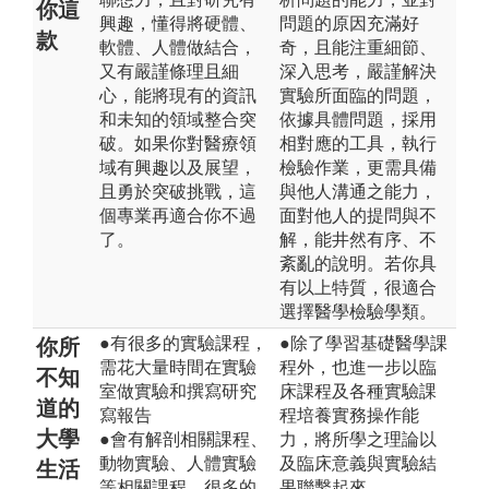
你這
興趣，懂得將硬體、
問題的原因充滿好
款
軟體、人體做結合，
奇，且能注重細節、
又有嚴謹條理且細
深入思考，嚴謹解決
心，能將現有的資訊
實驗所面臨的問題，
和未知的領域整合突
依據具體問題，採用
破。如果你對醫療領
相對應的工具，執行
域有興趣以及展望，
檢驗作業，更需具備
且勇於突破挑戰，這
與他人溝通之能力，
個專業再適合你不過
面對他人的提問與不
了。
解，能井然有序、不
紊亂的說明。若你具
有以上特質，很適合
選擇醫學檢驗學類。
●有很多的實驗課程，
●除了學習基礎醫學課
你所
需花大量時間在實驗
程外，也進一步以臨
不知
室做實驗和撰寫研究
床課程及各種實驗課
道的
寫報告
程培養實務操作能
大學
●會有解剖相關課程、
力，將所學之理論以
動物實驗、人體實驗
及臨床意義與實驗結
生活
等相關課程。很多的
果聯繫起來