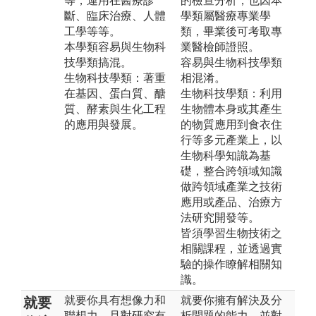
等，運用在醫療診
的檢查分析，也因本
斷、臨床治療、人體
學類屬醫療專業學
工學等等。
類，畢業後可考取專
本學類容易與生物科
業醫檢師證照。
技學類搞混。
容易與生物科技學類
生物科技學類：著重
相混淆。
在基因、蛋白質、醣
生物科技學類：利用
質、酵素與生化工程
生物體本身或其產生
的應用與發展。
的物質應用到食衣住
行等多元產業上，以
生物科學知識為基
礎，整合跨領域知識
做跨領域產業之技術
應用或產品、治療方
法研究開發等。
皆須學習生物技術之
相關課程，並透過實
驗的操作瞭解相關知
識。
就要你具有想像力和
就要你擁有解決及分
就要
聯想力，且對研究有
析問題的能力，並對