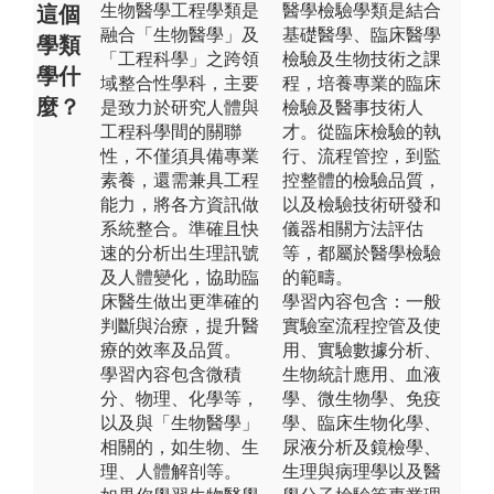
生物醫學工程學類是
醫學檢驗學類是結合
這個
融合「生物醫學」及
基礎醫學、臨床醫學
學類
「工程科學」之跨領
檢驗及生物技術之課
學什
域整合性學科，主要
程，培養專業的臨床
麼？
是致力於研究人體與
檢驗及醫事技術人
工程科學間的關聯
才。從臨床檢驗的執
性，不僅須具備專業
行、流程管控，到監
素養，還需兼具工程
控整體的檢驗品質，
能力，將各方資訊做
以及檢驗技術研發和
系統整合。準確且快
儀器相關方法評估
速的分析出生理訊號
等，都屬於醫學檢驗
及人體變化，協助臨
的範疇。
床醫生做出更準確的
學習內容包含：一般
判斷與治療，提升醫
實驗室流程控管及使
療的效率及品質。
用、實驗數據分析、
學習內容包含微積
生物統計應用、血液
分、物理、化學等，
學、微生物學、免疫
以及與「生物醫學」
學、臨床生物化學、
相關的，如生物、生
尿液分析及鏡檢學、
理、人體解剖等。
生理與病理學以及醫