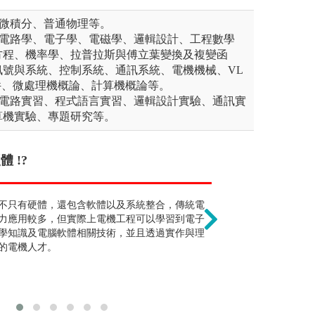
、微積分、普通物理等。
：電路學、電子學、電磁學、邏輯設計、工程數學
方程、機率學、拉普拉斯與傅立葉變換及複變函
訊號與系統、控制系統、通訊系統、電機機械、VL
件、微處理機概論、計算機概論等。
子電路實習、程式語言實習、邏輯設計實驗、通訊實
算機實驗、專題研究等。
 !?
一定要邏輯觀念很好 !
女生不適合念電
常廣泛的，從物理工程基礎計算到工程實
不只有硬體，還包含軟體以及系統整合，傳統電
其實只要不排斥物理、不
在電機應用領域包
計算到撰寫簡單的程式語言計算，從單純
力應用較多，但實際上電機工程可以學習到電子
入的領域。
能儲能、電源轉
活因素都考量。因此從水利工程學類的科
學知識及電腦軟體相關技術，並且透過實作與理
分男女。近年來
領域及產業上應用學習的知識，例如：水
的電機人才。
傑出。
堤、海堤建設與親水設施設計。