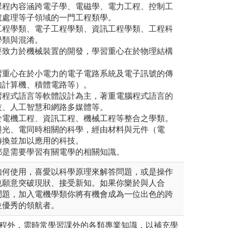
課程內容涵跨電子學、電磁學、電力工程、控制工
號處理等子領域的一門工程類學。
工程學類、電子工程學類、資訊工程學類、工程科
學類與混淆。
要致力於機械裝置的開發，學習重心在於物理結構
習重心在於小電力的電子電路系統及電子訊號的傳
如計算機、積體電路等）。
習程式語言等軟體設計為主，著重電腦程式語言的
技、人工智慧和網路多媒體等。
於電機工程、資訊工程、機械工程等整合之學類。
與光、電同時相關的科學，經由材料與元件（電
轉換並加以應用的科技。
都是需要學習有關電學的相關知識。
如何使用，喜愛以科學原理來解答問題，或是操作
也願意突破現狀、接受新知。如果你樂於與人合
問題，加入電機學類你將有機會成為一位出色的跨
位優秀的領航者。
課程外，需時常學習課外的各類專業知識，以補充學