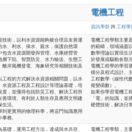
電機工程
資訊
學群
跨
工程
學
程技術，以利水資源能夠被合理且友善運
電機工程學類主要
治水、利水、保水、親水，保護自然環
的範疇，領域涵蓋
中包含水資源開發與管理、水庫經營管
數學理論以實現生
地層下陷、智慧防災、水力輸送、生態工
於發展或驅動各類
、離岸風機發電、海象研究等相關技術及
電機工程學的學習
積分及程式設計。
以工程的方式解決水資源相關問題，以水
工程數學（線性代
、水資源工程及工程設計等理論基礎，培
複變函數）。
銳度，並懂得包括防災工程、解決工程所
如果你學習電機工
友善環境、有利於人類生存及應用文明建
「電」的知識，並
保生活。
硬體技術，解決日
學到更實用的物理科學，將這門知識應用
小事務。
為基礎，運用工程方法，達成與水共存、
電機工程學類，主