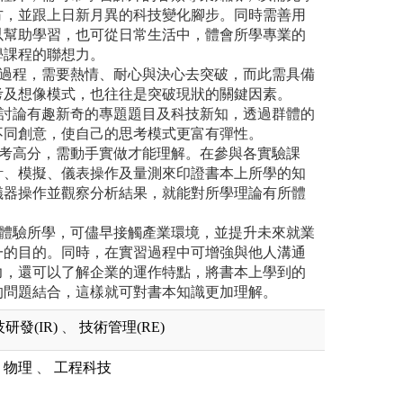
方，並跟上日新月異的科技變化腳步。同時需善用
以幫助學習，也可從日常生活中，體會所學專業的
學課程的聯想力。
的過程，需要熱情、耐心與決心去突破，而此需具備
考及想像模式，也往往是突破現狀的關鍵因素。
儕討論有趣新奇的專題題目及科技新知，透過群體的
不同創意，使自己的思考模式更富有彈性。
題考高分，需動手實做才能理解。在參與各實驗課
計、模擬、儀表操作及量測來印證書本上所學的知
儀器操作並觀察分析結果，就能對所學理論有所體
界體驗所學，可儘早接觸產業環境，並提升未來就業
一的目的。同時，在實習過程中可增強與他人溝通
力，還可以了解企業的運作特點，將書本上學到的
的問題結合，這樣就可對書本知識更加理解。
研發(IR)
、
技術管理(RE)
物理
、
工程科技