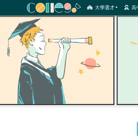
大學選才
高
ColleGo! 大學選才與高中育才輔助系統