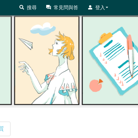
搜尋
常見問與答
登入
質