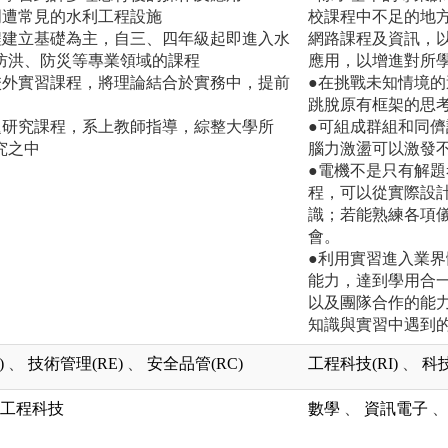
周遭常見的水利工程設施
校課程中不足的地
程建立基礎為主，自三、四年級起即進入水
網路課程及資訊，
防洪、防災等專業領域的課程
應用，以增進對所
校外實習課程，將理論結合於實務中，提前
●在挑戰未知情境
跳脫原有框架的思
題研究課程，系上教師指導，綜整大學所
●可組成群組和同
究之中
腦力激盪可以激發
●電機不是只有解
程，可以從實際設
識；若能熟練各項
會。
●利用實習進入業
能力，達到學用合
以及團隊合作的能
知識與實習中遇到
)
、
技術管理(RE)
、
安全品管(RC)
工程科技(RI)
、
科技
工程科技
數學
、
資訊電子
、