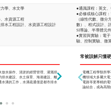
體力學、水文學
●通識課程：英文
●必修或核心課程
學、水資源工程
（線性代數、微分
及排水工程設計、水資源工程設計
數）、程式設計、
SI導論、半導體元
●實習與實驗：電
驗、控制實驗、微
僅能從事水利領域 !?
常被誤解只懂硬體
水放水操作、清淤的經營管理、灌溉排
水利工程學類的訓練是非
電機工程學類所學
的排水建設、水土保育、海港建設、離
務分析探討，從一般試題
機領域大多屬大電
通水溝的工作，水溝疏通僅是都市排水
物理思考到生活周遭的生
電路等更專精的電
系畢業之後，可以在許多
論結合，成為高階
庫建設、下水道工程、河