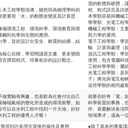
需的軟體與硬體，
土木工程學類混淆，雖然同為物理學科的
程、程式語言及訊
類更重視「水」的動態改變及其計算思
本學類容易與機械
學學類、光電工程
兼備環境工程、環境科學、環境教育與環
機械工程學類：主
接觸到化學與生態的應用。
與力學的運用。
力學，旨於設計出安全、耐震的結構，結
電子工程學類：學
輸、計算與處理（
為核心目標，學習閱讀原文書、更多變因
資訊工程學類：學
語言撰寫程式、培養初步的設計觀念。
使用，包含電腦科
工程科學學類：屬
光電工程學類：是
子）將光與電互相
這些學類的相同處
手做實驗有興趣，也喜歡為社會付出自己
就要你好奇「電」
緩極端氣候的變化所造成的環境衝擊。如
科學裝置的事務，
你可以在水利工程中找到一片天地，好好
作、喜愛解決各項
水利工程的優秀人才喔！
領域專才，成為一
會學習到許多理念背後的操作及應用
●除了基本的專業