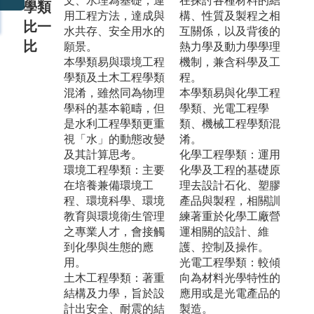
文、水理為基礎，運
在探討各種材料的結
學類
用工程方法，達成與
構、性質及製程之相
比一
水共存、安全用水的
互關係，以及背後的
比
願景。
熱力學及動力學學理
本學類易與環境工程
機制，兼含科學及工
學類及土木工程學類
程。
混淆，雖然同為物理
本學類易與化學工程
學科的基本範疇，但
學類、光電工程學
是水利工程學類更重
類、機械工程學類混
視「水」的動態改變
淆。
及其計算思考。
化學工程學類：運用
環境工程學類：主要
化學及工程的基礎原
在培養兼備環境工
理去設計石化、塑膠
程、環境科學、環境
產品與製程，相關訓
教育與環境衛生管理
練著重於化學工廠營
之專業人才，會接觸
運相關的設計、維
到化學與生態的應
護、控制及操作。
用。
光電工程學類：較傾
土木工程學類：著重
向為材料光學特性的
結構及力學，旨於設
應用或是光電產品的
計出安全、耐震的結
製造。