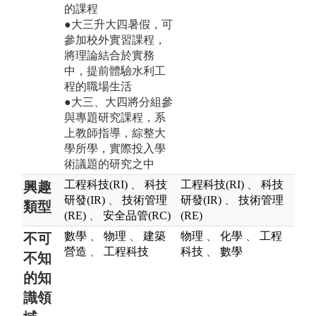
的課程
●大三升大四暑假，可
參加校外實習課程，
將理論結合於實務
中，提前體驗水利工
程的職場生活
●大三、大四將分組參
與專題研究課程，系
上教師指導，綜整大
學所學，實際投入學
術議題的研究之中
工程科技(RI)
、
科技
工程科技(RI)
、
科技
興趣
研發(IR)
、
技術管理
研發(IR)
、
技術管理
類型
(RE)
、
安全品管(RC)
(RE)
數學
、
物理
、
建築
物理
、
化學
、
工程
不可
營造
、
工程科技
科技
、
數學
不知
的知
識領