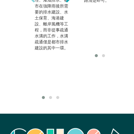
理、灌溉排水、都
算到工程實務分析
合
路清楚即可。
市在強降雨後所需
探討，從一般試題
域
要的排水建設、水
計算到撰寫簡單的
土保育、海港建
程式語言計算，從
設、離岸風機等工
單純物理思考到生
程，而非從事疏通
活周遭的生活因素
水溝的工作，水溝
都考量。因此從水
疏通僅是都市排水
利工程學類的科系
建設的其中一環。
畢業之後，可以在
許多領域及產業上
應用學習的知識，
例如：水庫建設、
下水道工程、河
堤、海堤建設與親
水設施設計。