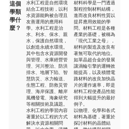
水利工程是自然環境
材料科學是一門透過
這個
結合工程技術，以利
製程控制材料結構，
學類
水資源能夠被合理且
進而改良材料性質以
學什
友善運用的應用科
提昇應用效能的學
麼？
學。水利工程是治
問。材料工程是各種
水、利水、保水、親
產業的基礎，被稱為
水，保護自然環境，
「現代工業之母」，
以創造永續水環境。
材料的製造及改良有
其中包含水資源開發
著無可取代的地位。
與管理、水庫經營管
如單晶超合金的發展
理、河川整治、防洪
讓渦輪引擎的運轉效
排水、地層下陷、智
能提高，以及積體電
慧防災、水力輸送、
路材料的改良加快晶
生態工程、防救災管
片的運作速率，即是
理、海岸保護、離岸
材料工程使產品性能
風機發電、海象研究
得到大幅提升的最好
等相關技術及議題。
例子。
水利工程的學習內容
以物理、化學和各式
著重於以工程的方式
材料為基礎，著重於
解決水資源相關問
探討材料的晶體結