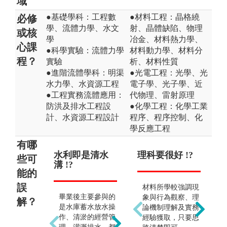
域
●基礎學科：工程數
●材料工程：晶格繞
必修
學、流體力學、水文
射、晶體缺陷、物理
或核
學
冶金、材料熱力學、
心課
●科學實驗：流體力學
材料動力學、材料分
程？
實驗
析、材料性質
●進階流體學科：明渠
●光電工程：光學、光
水力學、水資源工程
電子學、光子學、近
●工程實務流體應用：
代物理、雷射原理
防洪及排水工程設
●化學工程：化學工業
計、水資源工程設計
程序、程序控制、化
學反應工程
有哪
水利即是清水
僅能從事水利
理科要很好 !?
一
只
些可
溝 !?
領域 !?
念很
製
能的
誤
材料所學較強調現
畢業後主要參與的
水利工程學類的訓
其
象與行為觀察、理
解？
是水庫蓄水放水操
練是非常廣泛的，
理
論機制理解及實務
作、清淤的經營管
從物理工程基礎計
水
經驗獲取，只要思