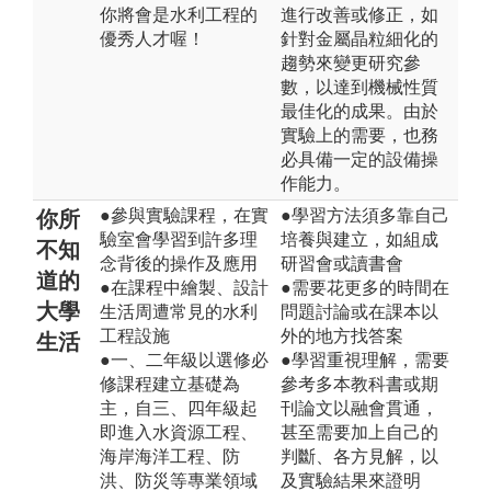
你將會是水利工程的
進行改善或修正，如
優秀人才喔！
針對金屬晶粒細化的
趨勢來變更研究參
數，以達到機械性質
最佳化的成果。由於
實驗上的需要，也務
必具備一定的設備操
作能力。
●參與實驗課程，在實
●學習方法須多靠自己
你所
驗室會學習到許多理
培養與建立，如組成
不知
念背後的操作及應用
研習會或讀書會
道的
●在課程中繪製、設計
●需要花更多的時間在
大學
生活周遭常見的水利
問題討論或在課本以
工程設施
外的地方找答案
生活
●一、二年級以選修必
●學習重視理解，需要
修課程建立基礎為
參考多本教科書或期
主，自三、四年級起
刊論文以融會貫通，
即進入水資源工程、
甚至需要加上自己的
海岸海洋工程、防
判斷、各方見解，以
洪、防災等專業領域
及實驗結果來證明