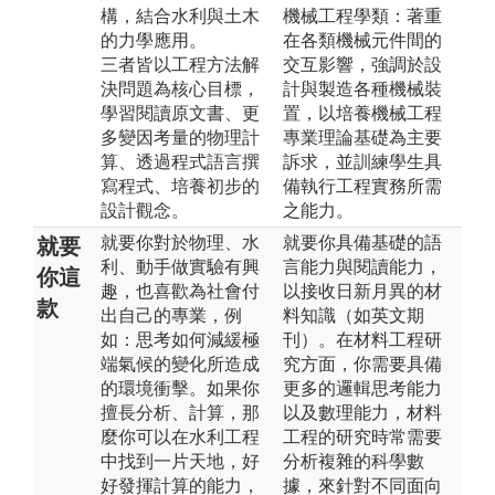
構，結合水利與土木
機械工程學類：著重
的力學應用。
在各類機械元件間的
三者皆以工程方法解
交互影響，強調於設
決問題為核心目標，
計與製造各種機械裝
學習閱讀原文書、更
置，以培養機械工程
多變因考量的物理計
專業理論基礎為主要
算、透過程式語言撰
訴求，並訓練學生具
寫程式、培養初步的
備執行工程實務所需
設計觀念。
之能力。
就要你對於物理、水
就要你具備基礎的語
就要
利、動手做實驗有興
言能力與閱讀能力，
你這
趣，也喜歡為社會付
以接收日新月異的材
款
出自己的專業，例
料知識（如英文期
如：思考如何減緩極
刊）。在材料工程研
端氣候的變化所造成
究方面，你需要具備
的環境衝擊。如果你
更多的邏輯思考能力
擅長分析、計算，那
以及數理能力，材料
麼你可以在水利工程
工程的研究時常需要
中找到一片天地，好
分析複雜的科學數
好發揮計算的能力，
據，來針對不同面向