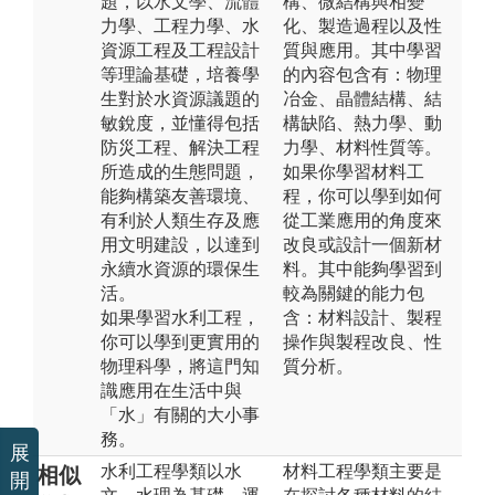
題，以水文學、流體
構、微結構與相變
力學、工程力學、水
化、製造過程以及性
資源工程及工程設計
質與應用。其中學習
等理論基礎，培養學
的內容包含有：物理
生對於水資源議題的
冶金、晶體結構、結
敏銳度，並懂得包括
構缺陷、熱力學、動
防災工程、解決工程
力學、材料性質等。
所造成的生態問題，
如果你學習材料工
能夠構築友善環境、
程，你可以學到如何
有利於人類生存及應
從工業應用的角度來
用文明建設，以達到
改良或設計一個新材
永續水資源的環保生
料。其中能夠學習到
活。
較為關鍵的能力包
如果學習水利工程，
含：材料設計、製程
你可以學到更實用的
操作與製程改良、性
物理科學，將這門知
質分析。
識應用在生活中與
「水」有關的大小事
務。
展
水利工程學類以水
材料工程學類主要是
相似
開