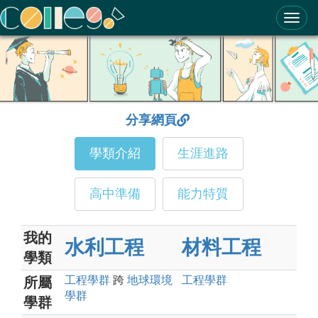
ColleGo! 大學選才與高中育才輔助系統
分享網頁
學類介紹
生涯進路
高中準備
能力特質
我的
水利工程
材料工程
學類
工程
學群
跨
地球環境
工程
學群
所屬
學群
學群