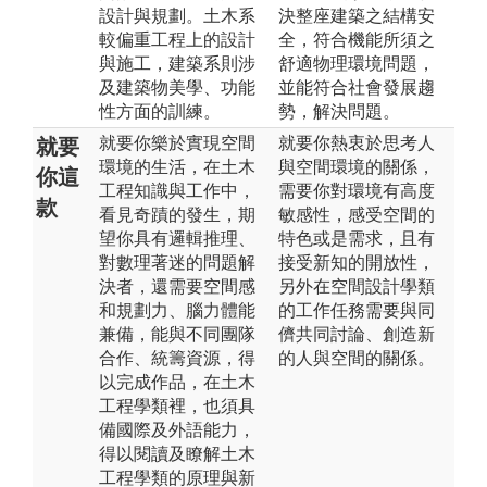
設計與規劃。土木系
決整座建築之結構安
較偏重工程上的設計
全，符合機能所須之
與施工，建築系則涉
舒適物理環境問題，
及建築物美學、功能
並能符合社會發展趨
性方面的訓練。
勢，解決問題。
就要你樂於實現空間
就要你熱衷於思考人
就要
環境的生活，在土木
與空間環境的關係，
你這
工程知識與工作中，
需要你對環境有高度
款
看見奇蹟的發生，期
敏感性，感受空間的
望你具有邏輯推理、
特色或是需求，且有
對數理著迷的問題解
接受新知的開放性，
決者，還需要空間感
另外在空間設計學類
和規劃力、腦力體能
的工作任務需要與同
兼備，能與不同團隊
儕共同討論、創造新
合作、統籌資源，得
的人與空間的關係。
以完成作品，在土木
工程學類裡，也須具
備國際及外語能力，
得以閱讀及瞭解土木
工程學類的原理與新