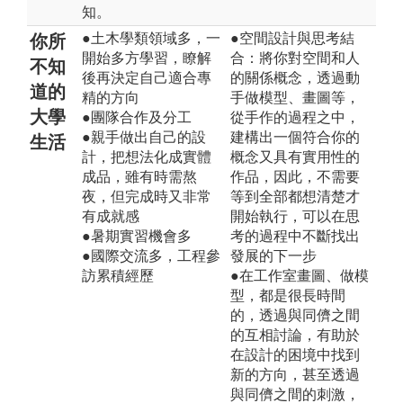
知。
●土木學類領域多，一
●空間設計與思考結
你所
開始多方學習，瞭解
合：將你對空間和人
不知
後再決定自己適合專
的關係概念，透過動
道的
精的方向
手做模型、畫圖等，
大學
●團隊合作及分工
從手作的過程之中，
●親手做出自己的設
建構出一個符合你的
生活
計，把想法化成實體
概念又具有實用性的
成品，雖有時需熬
作品，因此，不需要
夜，但完成時又非常
等到全部都想清楚才
有成就感
開始執行，可以在思
●暑期實習機會多
考的過程中不斷找出
●國際交流多，工程參
發展的下一步
訪累積經歷
●在工作室畫圖、做模
型，都是很長時間
的，透過與同儕之間
的互相討論，有助於
在設計的困境中找到
新的方向，甚至透過
與同儕之間的刺激，