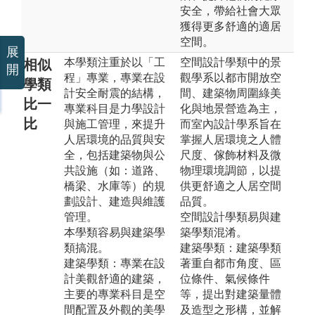
安全，帶給社會大眾
獲得更多舒適的適居
空間。
展
本學類注重於以「工
空間設計學類中的景
相似
開
程」專業，專業在設
觀學系以都市開放空
學類
計安全耐震的結構，
間、建築物周圍綠美
比一
專業科目是力學設計
化與地景營造為主，
比
與施工管理，來提升
而室內設計學系旨在
人居環境的品質與安
掌握人居環境之人體
全，包括建築物與公
尺度、傢飾材料及微
共設施（如：道路、
物理環境調節，以提
橋梁、水庫等）的規
供更舒適之人居空間
劃設計、建造與維護
品質。
管理。
空間設計學類易與建
本學類容易與建築學
築學類混淆。
類搞混。
建築學類：建築學類
建築學類：專業在設
著重自都市角度、區
計美觀舒適的建築，
位條件、氣候條件
主要的專業科目是空
等，提出對建築量體
間配置及外觀的美學
及造型之形構，並解