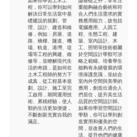
如果你學習土木工
論基礎之外，非常注
程，你可以學到如何
重能夠融合藝術和符
解決日常生活當中基
合人們生活需求的實
礎建設的規劃、管
務應用能力，故包括
理、設計、建造和維
電腦應用、人因工
修，例如：房屋、道
程、生態工程、建
路、橋樑、隧道、機
築、室內設計、木
場、軌道、港灣、堤
工、照明等技術都屬
壩等工程的興建、維
於空間設計學類可涉
修等，並瞭解現代生
略之範疇。培養學生
活的奇蹟，是如何在
能夠有永續發展的環
土木工程師的努力下
境保護意識，並結合
成真，從工程基本規
室內外空間與美學的
劃、設計、施工至完
應用，創造出適合人
工啟用，期間運用技
們居住，提升其生活
術、累積經驗，使人
品質的空間設計師。
類的生活更加便捷，
如果你學習空間設計
不斷創新充實自我的
學類，你可以學到創
滿足。
造實用和優美的空
間，並改善人們的生
活、提升他們的健康