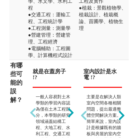
學、水文學、水利工
工程及實作
程
●植栽：景觀植物學、
●交通工程：運輸工
植栽設計、植栽概
程、工程統計學
論、苗圃學、植物生
●工程測量：測量學
理
●營建管理：營建管
理、工程經濟
●電腦輔助：工程圖
學、計算機程式設計
有哪
就是在蓋房子
就是傳統產業
室內設計是水
土
景
些可
!?
!?
電 !?
只
植
能的
（
程師
誤
一般人容易對土木
土木工程包括結
主要是在解決人類
解？
學類的學習內容認
構、大地、環境、
室內空間各種相關
土
為僅在土木工程部
水利、營建管理、
問題，提出最適整
習
分，本學類的研究
測量等多元領域，
體空間解決方案。
入
領域涵蓋結構工
並廣泛運用新科
簡單來說，室內設
領
程、大地工程、水
技。例如遙測、非
計是根據既有的牆
除
利工程、交通工程
破壞檢測、建築資
板與房屋的室內空