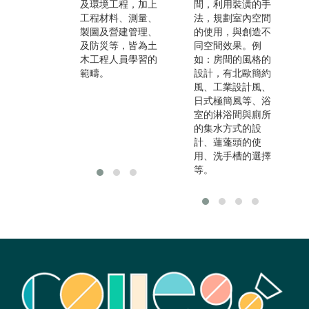
融
及環境工程，加上
訊模型、監測技
間，利用裝潢的手
技
工程材料、測量、
術、無人機、AI、
法，規劃室內空間
數
製圖及營建管理、
大數據分析、等技
的使用，與創造不
境
及防災等，皆為土
術來解決土木工程
同空間效果。例
舉
木工程人員學習的
中所遇到的問題。
如：房間的風格的
問
範疇。
設計，有北歐簡約
府
風、工業設計風、
學
日式極簡風等、浴
運
室的淋浴間與廁所
國
的集水方式的設
求
計、蓮蓬頭的使
用、洗手槽的選擇
等。