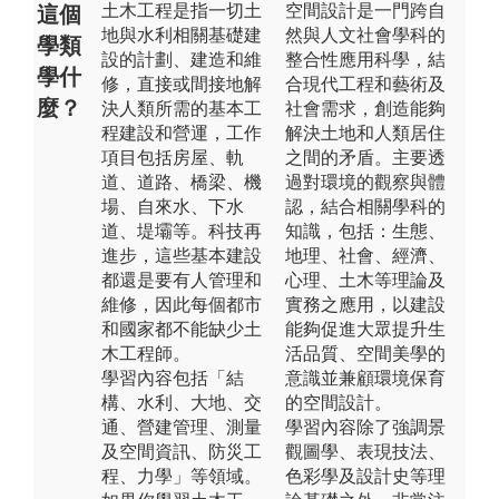
土木工程是指一切土
空間設計是一門跨自
這個
地與水利相關基礎建
然與人文社會學科的
學類
設的計劃、建造和維
整合性應用科學，結
學什
修，直接或間接地解
合現代工程和藝術及
麼？
決人類所需的基本工
社會需求，創造能夠
程建設和營運，工作
解決土地和人類居住
項目包括房屋、軌
之間的矛盾。主要透
道、道路、橋梁、機
過對環境的觀察與體
場、自來水、下水
認，結合相關學科的
道、堤壩等。科技再
知識，包括：生態、
進步，這些基本建設
地理、社會、經濟、
都還是要有人管理和
心理、土木等理論及
維修，因此每個都市
實務之應用，以建設
和國家都不能缺少土
能夠促進大眾提升生
木工程師。
活品質、空間美學的
學習內容包括「結
意識並兼顧環境保育
構、水利、大地、交
的空間設計。
通、營建管理、測量
學習內容除了強調景
及空間資訊、防災工
觀圖學、表現技法、
程、力學」等領域。
色彩學及設計史等理