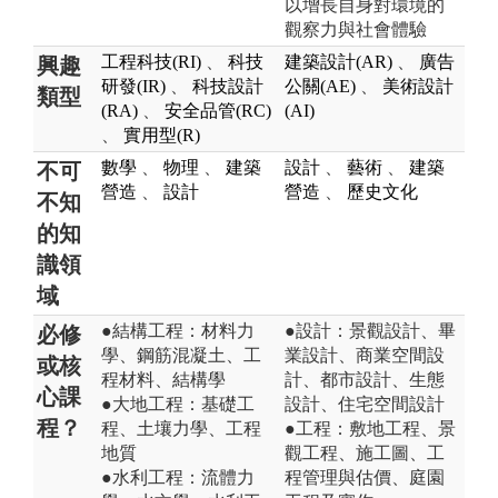
以增長自身對環境的
觀察力與社會體驗
工程科技(RI)
、
科技
建築設計(AR)
、
廣告
興趣
研發(IR)
、
科技設計
公關(AE)
、
美術設計
類型
(RA)
、
安全品管(RC)
(AI)
、
實用型(R)
數學
、
物理
、
建築
設計
、
藝術
、
建築
不可
營造
、
設計
營造
、
歷史文化
不知
的知
識領
域
●結構工程：材料力
●設計：景觀設計、畢
必修
學、鋼筋混凝土、工
業設計、商業空間設
或核
程材料、結構學
計、都市設計、生態
心課
●大地工程：基礎工
設計、住宅空間設計
程？
程、土壤力學、工程
●工程：敷地工程、景
地質
觀工程、施工圖、工
●水利工程：流體力
程管理與估價、庭園