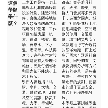
土木工程是指一切土
都市計畫是兼具社
這個
地與水利相關基礎建
會、經濟、歷史、族
學類
設的計劃、建造和維
群人口發展等多元需
學什
修，直接或間接地解
求，進而對國家、城
麼？
決人類所需的基本工
市、社區等進行土地
程建設和營運，工作
使用與開發、空間規
項目包括房屋、軌
劃與使用、交通運
道、道路、橋梁、機
輸、城市防災與安全
場、自來水、下水
等議題進行符合規範
道、堤壩等。科技再
的領域知識，而上述
進步，這些基本建設
多元需求可透過社會
都還是要有人管理和
調查、田野調查、文
維修，因此每個都市
獻及資料分析等方式
和國家都不能缺少土
進行的專業，是藉由
木工程師。
整體性、未來性的考
學習內容包括「結
量進行的規劃，使都
構、水利、大地、交
市的運作更加安全、
通、營建管理、測量
舒適且有秩序地發
及空間資訊、防災工
展。
程、力學」等領域。
本學類主要訓練學生