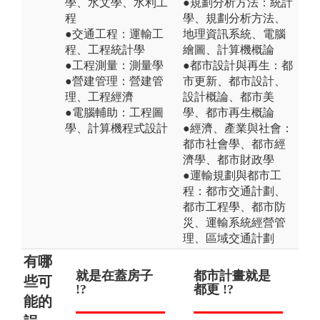
學、水文學、水利工
●規劃分析方法：統計
程
學、規劃分析方法、
●交通工程：運輸工
地理資訊系統、電腦
程、工程統計學
繪圖、計算機概論
●工程測量：測量學
●都市設計與再生：都
●營建管理：營建管
市更新、都市設計、
理、工程經濟
設計概論、都市美
●電腦輔助：工程圖
學、都市再生概論
學、計算機程式設計
●經濟、產業與社會：
都市社會學、都市經
濟學、都市財政學
●運輸規劃與都市工
程：都市交通計劃、
都市工程學、都市防
災、運輸系統經營管
理、區域交通計劃
有哪
就是在蓋房子
就是傳統產業
都市計畫就是
土
都
些可
!?
!?
都更 !?
只
築
能的
（
程師