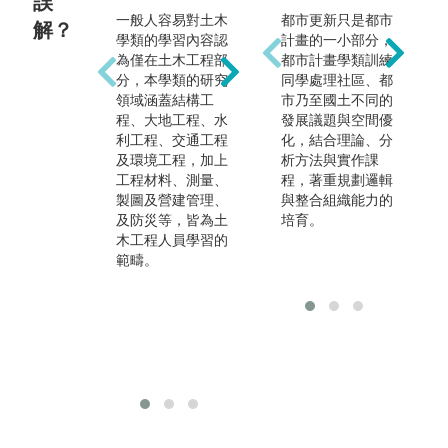
誤
一般人容易對土木
土木工程包括結
都市更新只是都市
解？
學類的學習內容認
構、大地、環境、
計畫的一小部分，
土
為僅在土木工程部
水利、營建管理、
都市計畫學類訓練
習
分，本學類的研究
測量等多元領域，
同學處理社區、都
入
領域涵蓋結構工
並廣泛運用新科
市乃至國土不同的
領
程、大地工程、水
技。例如遙測、非
發展議題與空間優
除
利工程、交通工程
破壞檢測、建築資
化，結合理論、分
融
及環境工程，加上
訊模型、監測技
析方法與實作課
技
工程材料、測量、
術、無人機、AI、
程，著重規劃邏輯
數
製圖及營建管理、
大數據分析、等技
與整合組織能力的
境
及防災等，皆為土
術來解決土木工程
培育。
舉
木工程人員學習的
中所遇到的問題。
問
範疇。
府
學
運
國
求