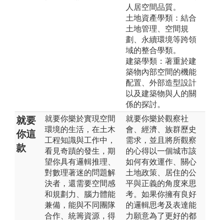
人居空間品質。
土地資產學類：結合
土地管理、空間規
劃、永續環境等跨領
域的整合學類。
建築學類：著重於建
築物內部空間的機能
配置、外部造型設計
以及建築物與人的關
係的探討。
就要你樂於實現空間
就要你樂於觀察社
就要
環境的生活，在土木
會、經濟、族群歷史
你這
工程知識與工作中，
需求，並且將所觀察
款
看見奇蹟的發生，期
的心得以一個城市該
望你具有邏輯推理、
如何有效運作、關心
對數理著迷的問題解
土地政策、居住的公
決者，還需要空間感
平與正義的角度來思
和規劃力、腦力體能
考。如果你擁有良好
兼備，能與不同團隊
的邏輯思考及表達能
合作、統籌資源，得
力願意為了更好的都