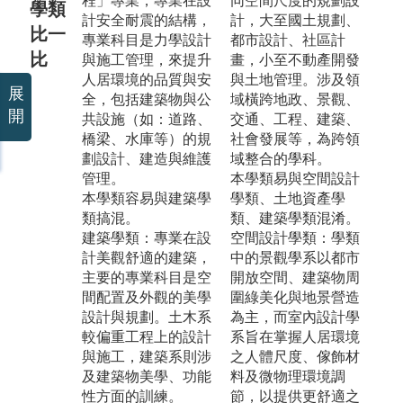
程」專業，專業在設
同空間尺度的規劃設
學類
計安全耐震的結構，
計，大至國土規劃、
比一
專業科目是力學設計
都市設計、社區計
比
與施工管理，來提升
畫，小至不動產開發
人居環境的品質與安
與土地管理。涉及領
展
全，包括建築物與公
域橫跨地政、景觀、
開
共設施（如：道路、
交通、工程、建築、
橋梁、水庫等）的規
社會發展等，為跨領
劃設計、建造與維護
域整合的學科。
管理。
本學類易與空間設計
本學類容易與建築學
學類、土地資產學
類搞混。
類、建築學類混淆。
建築學類：專業在設
空間設計學類：學類
計美觀舒適的建築，
中的景觀學系以都市
主要的專業科目是空
開放空間、建築物周
間配置及外觀的美學
圍綠美化與地景營造
設計與規劃。土木系
為主，而室內設計學
較偏重工程上的設計
系旨在掌握人居環境
與施工，建築系則涉
之人體尺度、傢飾材
及建築物美學、功能
料及微物理環境調
性方面的訓練。
節，以提供更舒適之