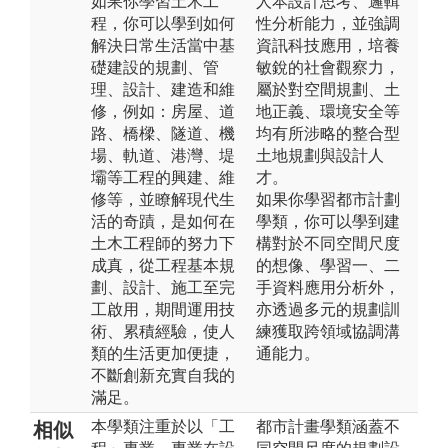
如果你學習土木工
人本設計思考、邏輯
程，你可以學到如何
性分析能力，並強調
解決日常生活當中基
資訊科技應用，培養
礎建設的規劃、管
敏銳的社會觀察力，
理、設計、建造和維
屬於對空間規劃、土
修，例如：房屋、道
地正義、環境安全等
路、橋樑、隧道、機
均有所涉略的整合型
場、軌道、港灣、堤
土地規劃與設計人
壩等工程的興建、維
才。
修等，並瞭解現代生
如果你學習都市計劃
活的奇蹟，是如何在
學類，你可以學到建
土木工程師的努力下
構對於不同空間尺度
成真，從工程基本規
的想像、學習一、二
劃、設計、施工至完
手資料應用分析外，
工啟用，期間運用技
亦透過多元的規劃訓
術、累積經驗，使人
練獲取跨領域協調溝
類的生活更加便捷，
通能力。
不斷創新充實自我的
滿足。
本學類注重於以「工
都市計畫學類涵蓋不
相似