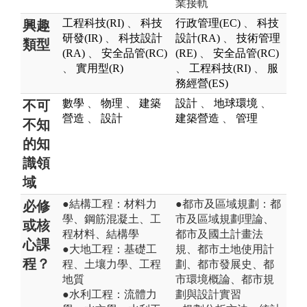
業接軌
工程科技(RI)
、
科技
行政管理(EC)
、
科技
興趣
研發(IR)
、
科技設計
設計(RA)
、
技術管理
類型
(RA)
、
安全品管(RC)
(RE)
、
安全品管(RC)
、
實用型(R)
、
工程科技(RI)
、
服
務經營(ES)
數學
、
物理
、
建築
設計
、
地球環境
、
不可
營造
、
設計
建築營造
、
管理
不知
的知
識領
域
●結構工程：材料力
●都市及區域規劃：都
必修
學、鋼筋混凝土、工
市及區域規劃理論、
或核
程材料、結構學
都市及國土計畫法
心課
●大地工程：基礎工
規、都市土地使用計
程？
程、土壤力學、工程
劃、都市發展史、都
地質
市環境概論、都市規
●水利工程：流體力
劃與設計實習