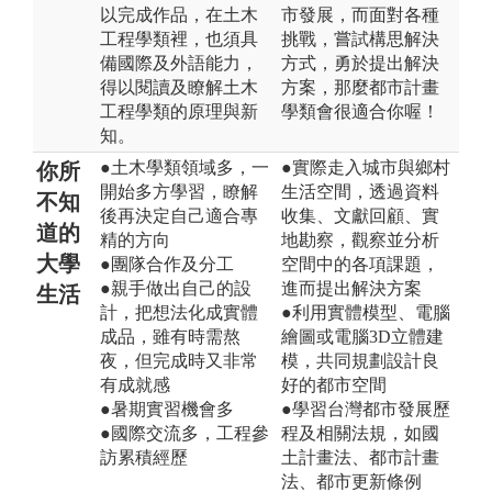
以完成作品，在土木
市發展，而面對各種
工程學類裡，也須具
挑戰，嘗試構思解決
備國際及外語能力，
方式，勇於提出解決
得以閱讀及瞭解土木
方案，那麼都市計畫
工程學類的原理與新
學類會很適合你喔！
知。
●土木學類領域多，一
●實際走入城市與鄉村
你所
開始多方學習，瞭解
生活空間，透過資料
不知
後再決定自己適合專
收集、文獻回顧、實
道的
精的方向
地勘察，觀察並分析
大學
●團隊合作及分工
空間中的各項課題，
●親手做出自己的設
進而提出解決方案
生活
計，把想法化成實體
●利用實體模型、電腦
成品，雖有時需熬
繪圖或電腦3D立體建
夜，但完成時又非常
模，共同規劃設計良
有成就感
好的都市空間
●暑期實習機會多
●學習台灣都市發展歷
●國際交流多，工程參
程及相關法規，如國
訪累積經歷
土計畫法、都市計畫
法、都市更新條例