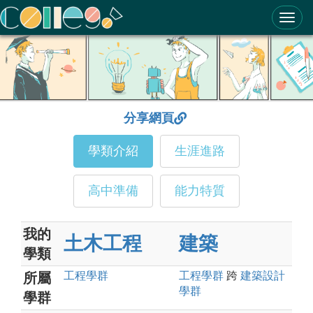
ColleGo! 大學選才與高中育才輔助系統
分享網頁
學類介紹
生涯進路
高中準備
能力特質
我的
土木工程
建築
學類
工程
學群
工程
學群
跨
建築設計
所屬
學群
學群