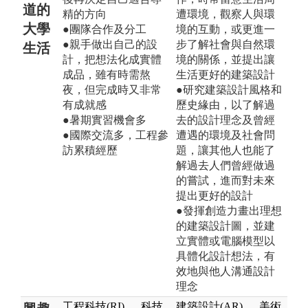
道的
精的方向
遭環境，觀察人與環
大學
●團隊合作及分工
境的互動，或更進一
●親手做出自己的設
步了解社會與自然環
生活
計，把想法化成實體
境的關係，並提出讓
成品，雖有時需熬
生活更好的建築設計
夜，但完成時又非常
●研究建築設計風格和
有成就感
歷史緣由，以了解過
●暑期實習機會多
去的設計理念及曾經
●國際交流多，工程參
遭遇的環境及社會問
訪累積經歷
題，讓其他人也能了
解過去人們曾經做過
的嘗試，進而對未來
提出更好的設計
●發揮創造力畫出理想
的建築設計圖，並建
立實體或電腦模型以
具體化設計想法，有
效地與他人溝通設計
理念
工程科技(RI)
、
科技
建築設計(AR)
、
美術