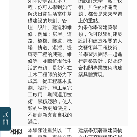
如果你學習土木工
的設計美學、施工技
程，你可以學到如何
術、居住的相關問
解決日常生活當中基
題，都會是未來學習
礎建設的規劃、管
上的重點。
理、設計、建造和維
如果你學習建築學
修，例如：房屋、道
類，你可以學到建築
路、橋樑、隧道、機
設計和建造相關的人
場、軌道、港灣、堤
文藝術與工程技術，
壩等工程的興建、維
並學習與團隊一起進
修等，並瞭解現代生
行建築設計，以及統
活的奇蹟，是如何在
合相關專業技術將建
土木工程師的努力下
築具體實現。
成真，從工程基本規
劃、設計、施工至完
工啟用，期間運用技
術、累積經驗，使人
類的生活更加便捷，
展
不斷創新充實自我的
滿足。
開
本學類注重於以「工
建築學類著重建築物
相似