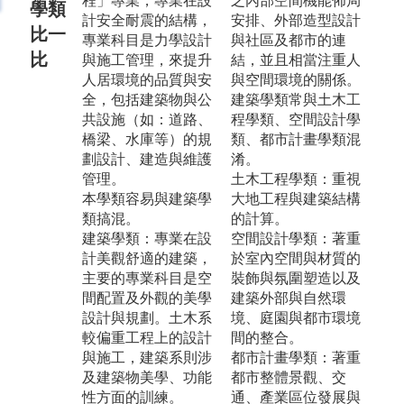
程」專業，專業在設
之內部空間機能佈局
學類
計安全耐震的結構，
安排、外部造型設計
比一
專業科目是力學設計
與社區及都市的連
比
與施工管理，來提升
結，並且相當注重人
人居環境的品質與安
與空間環境的關係。
全，包括建築物與公
建築學類常與土木工
共設施（如：道路、
程學類、空間設計學
橋梁、水庫等）的規
類、都市計畫學類混
劃設計、建造與維護
淆。
管理。
土木工程學類：重視
本學類容易與建築學
大地工程與建築結構
類搞混。
的計算。
建築學類：專業在設
空間設計學類：著重
計美觀舒適的建築，
於室內空間與材質的
主要的專業科目是空
裝飾與氛圍塑造以及
間配置及外觀的美學
建築外部與自然環
設計與規劃。土木系
境、庭園與都市環境
較偏重工程上的設計
間的整合。
與施工，建築系則涉
都市計畫學類：著重
及建築物美學、功能
都市整體景觀、交
性方面的訓練。
通、產業區位發展與