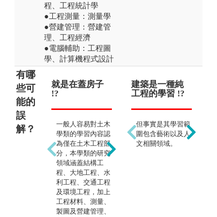
程、工程統計學
●工程測量：測量學
●營建管理：營建管
理、工程經濟
●電腦輔助：工程圖
學、計算機程式設計
有哪
就是在蓋房子
就是傳統產業
建築是一種純
土
建
些可
!?
!?
工程的學習 !?
只
有
能的
（
!?
程師
誤
一般人容易對土木
土木工程包括結
但事實是其學習範
解？
學類的學習內容認
構、大地、環境、
圍包含藝術以及人
土
為僅在土木工程部
水利、營建管理、
文相關領域。
習
分，本學類的研究
測量等多元領域，
入
領域涵蓋結構工
並廣泛運用新科
領
程、大地工程、水
技。例如遙測、非
除
利工程、交通工程
破壞檢測、建築資
融
及環境工程，加上
訊模型、監測技
技
工程材料、測量、
術、無人機、AI、
數
製圖及營建管理、
大數據分析、等技