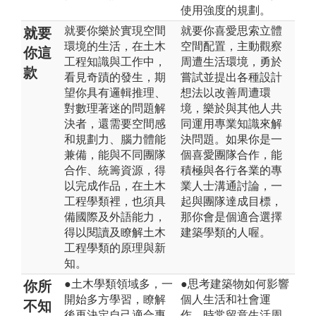
使用強度的規劃。
就要你樂於實現空間
就要你喜愛思索立體
就要
環境的生活，在土木
空間配置，主動觀察
你這
工程知識與工作中，
周遭生活環境，勇於
款
看見奇蹟的發生，期
嘗試並提出各種設計
望你具有邏輯推理、
想法以改善周遭環
對數理著迷的問題解
境，樂於與其他人共
決者，還需要空間感
同運用專業知識來解
和規劃力、腦力體能
決問題。如果你是一
兼備，能與不同團隊
個喜愛團隊合作，能
合作、統籌資源，得
積極與各行各業的專
以完成作品，在土木
業人士溝通討論，一
工程學類裡，也須具
起與團隊達成目標，
備國際及外語能力，
那你會是個適合選擇
得以閱讀及瞭解土木
建築學類的人喔。
工程學類的原理與新
知。
●土木學類領域多，一
●思考建築物如何影響
你所
開始多方學習，瞭解
個人生活和社會運
不知
後再決定自己適合專
作，時常留意生活周