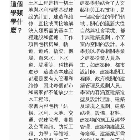
土木工程是指一切土
建築學類結合了人文
這個
地與水利相關基礎建
藝術與工程技術，是
學類
設的計劃、建造和維
一個綜合性的學門領
學什
修，直接或間接地解
域，關心的議題大從
麼？
決人類所需的基本工
自然與社會環境、都
程建設和營運，工作
市與建築規劃，小至
項目包括房屋、軌
室內空間的設計。本
道、道路、橋梁、機
學類以培養相關專業
場、自來水、下水
之建築從業人員為
道、堤壩等。科技再
主，如建築師、都市
進步，這些基本建設
設計師、建築相關工
都還是要有人管理和
程師、政府機關的建
維修，因此每個都市
築管理及規劃人員。
和國家都不能缺少土
學習內容涵蓋建築造
木工程師。
型及設計理論、建築
學習內容包括「結
及環境之規劃、建築
構、水利、大地、交
結構、設備、材料、
通、營建管理、測量
建築物的施工及經營
及空間資訊、防災工
管理、建築物維護及
程、力學」等領域。
修繕等。建築業所需