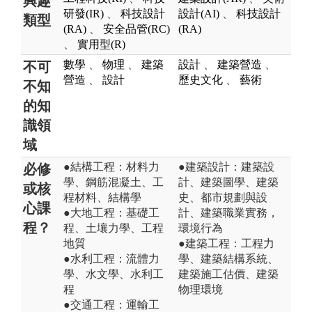
興趣
研發(IR)
、
科技設計
設計(AI)
、
科技設計
類型
(RA)
、
安全品管(RC)
(RA)
、
實用型(R)
數學
、
物理
、
建築
設計
、
建築營造
、
不可
營造
、
設計
歷史文化
、
藝術
不知
的知
識領
域
●結構工程：材料力
●建築設計：建築設
必修
學、鋼筋混凝土、工
計、建築圖學、建築
或核
程材料、結構學
史、都市規劃與設
心課
●大地工程：基礎工
計、建築職業實務，
程？
程、土壤力學、工程
環境行為
地質
●建築工程：工程力
●水利工程：流體力
學、建築結構系統、
學、水文學、水利工
建築施工估價、建築
程
物理環境
●交通工程：運輸工