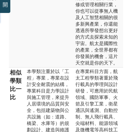
開
修或管理相關行業，
你也可以從事無人機
及人工智慧相關的很
多新興產業，你還能
透過所學發想出更好
的方式去探索未知的
宇宙。航太是國際性
的產業，全世界都有
你發展的機會，這片
天空就是你的天下。
本學類注重於以「工
在專業科目方面，航
相似
程」專業，專業在設
太工程學類著重於飛
學類
計安全耐震的結構，
行載具的學理與設計
比一
專業科目是力學設計
研發，可應用於民航
比
與施工管理，來提升
領域、國防軍事、火
人居環境的品質與安
箭及引擎工業，衛星
全，包括建築物與公
通訊與遙測、自動控
共設施（如：道路、
制、無人飛行載具、
橋梁、水庫等）的規
尖端材料、能源領域
劃設計、建造與維護
及微機電等高科技工