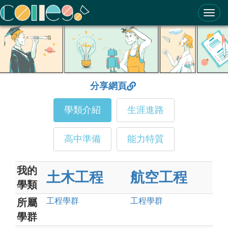
ColleGo! 大學選才與高中育才輔助系統
分享網頁
學類介紹
生涯進路
高中準備
能力特質
我的
土木工程
航空工程
學類
工程
學群
工程
學群
所屬
學群