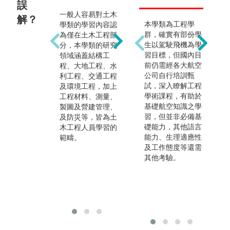
程師
誤
一般人容易對土木
土木工程包括結
解？
本學類為工程學
學類的學習內容認
構、大地、環境、
土
群，確實有部份學
為僅在土木工程部
水利、營建管理、
習
生以駕駛飛機為學
分，本學類的研究
測量等多元領域，
入
習目標，但國內目
領域涵蓋結構工
並廣泛運用新科
領
前仍需經各大航空
程、大地工程、水
技。例如遙測、非
除
公司自行培訓甄
利工程、交通工程
破壞檢測、建築資
融
試，深入瞭解工程
及環境工程，加上
訊模型、監測技
技
學術課程，有助於
工程材料、測量、
術、無人機、AI、
數
基礎航空知識之學
製圖及營建管理、
大數據分析、等技
境
習，但並非必備基
及防災等，皆為土
術來解決土木工程
舉
礎能力，其他語言
木工程人員學習的
中所遇到的問題。
問
能力、生理適應性
範疇。
府
及工作態度等還需
學
其他考驗。
運
國
求