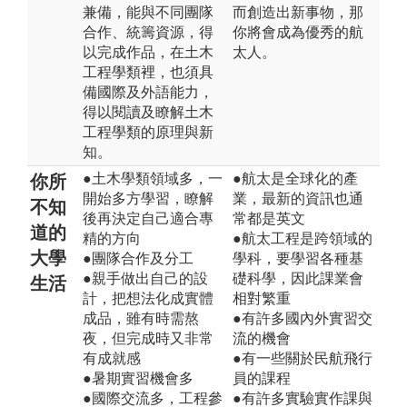
兼備，能與不同團隊
而創造出新事物，那
合作、統籌資源，得
你將會成為優秀的航
以完成作品，在土木
太人。
工程學類裡，也須具
備國際及外語能力，
得以閱讀及瞭解土木
工程學類的原理與新
知。
●土木學類領域多，一
●航太是全球化的產
你所
開始多方學習，瞭解
業，最新的資訊也通
不知
後再決定自己適合專
常都是英文
道的
精的方向
●航太工程是跨領域的
大學
●團隊合作及分工
學科，要學習各種基
●親手做出自己的設
礎科學，因此課業會
生活
計，把想法化成實體
相對繁重
成品，雖有時需熬
●有許多國內外實習交
夜，但完成時又非常
流的機會
有成就感
●有一些關於民航飛行
●暑期實習機會多
員的課程
●國際交流多，工程參
●有許多實驗實作課與