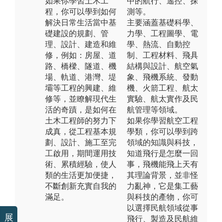
如果你學習土木工
中的航行、遙控、探
程，你可以學到如何
測等。
解決日常生活當中基
主要涵蓋基礎科學、
礎建設的規劃、管
力學、工程圖學、電
理、設計、建造和維
學、熱流、自動控
修，例如：房屋、道
制、工程材料、飛具
路、橋樑、隧道、機
結構與設計、航空氣
場、軌道、港灣、堤
象、飛機系統、發動
壩等工程的興建、維
機、火箭工程、航太
修等，並瞭解現代生
實驗、航太實作及民
活的奇蹟，是如何在
航管理等領域。
土木工程師的努力下
如果你學習航空工程
成真，從工程基本規
學類，你可以學到跨
劃、設計、施工至完
領域的知識與科技，
工啟用，期間運用技
知道飛行是怎麼一回
術、累積經驗，使人
事，飛機能飛上天有
類的生活更加便捷，
其理論背景，並非怪
不斷創新充實自我的
力亂神，它是集工藝
滿足。
與科技的產物，你可
以選擇民航領域從事
展
飛行、製造及民航維