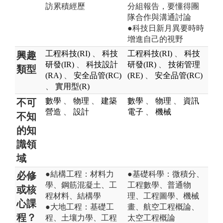
訪累積經歷
分組報告，要懂得團
隊合作與溝通討論
●科技日新月異要時時
增進自己的視野
工程科技(RI)
、
科技
工程科技(RI)
、
科技
興趣
研發(IR)
、
科技設計
研發(IR)
、
技術管理
類型
(RA)
、
安全品管(RC)
(RE)
、
安全品管(RC)
、
實用型(R)
數學
、
物理
、
建築
數學
、
物理
、
資訊
不可
營造
、
設計
電子
、
機械
不知
的知
識領
域
●結構工程：材料力
●基礎科學：微積分、
必修
學、鋼筋混凝土、工
工程數學、普通物
或核
程材料、結構學
理、工程圖學、機械
心課
●大地工程：基礎工
畫、航空工程概論、
程？
程、土壤力學、工程
太空工程概論