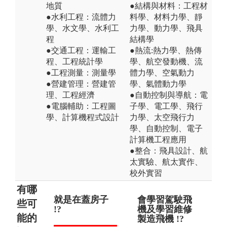
地質
●結構與材料：工程材
●水利工程：流體力
料學、材料力學、靜
學、水文學、水利工
力學、動力學、飛具
程
結構學
●交通工程：運輸工
●熱流:熱力學、熱傳
程、工程統計學
學、航空發動機、流
●工程測量：測量學
體力學、空氣動力
●營建管理：營建管
學、氣體動力學
理、工程經濟
●自動控制與導航：電
●電腦輔助：工程圖
子學、電工學、飛行
學、計算機程式設計
力學、太空飛行力
學、自動控制、電子
計算機工程應用
●整合：飛具設計、航
太實驗、航太實作、
校外實習
有哪
就是在蓋房子
就是傳統產業
會學習駕駛飛
土
未
些可
!?
!?
機及學習維修
只
只
能的
製造飛機 !?
（
司 