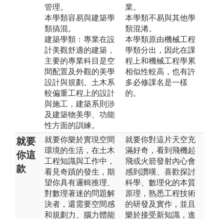
管理。
業。
本學類容易與建築學
本學類不易與其他學
類搞混。
類混淆。
建築學類：專業在設
本學類原由機械工程
計美觀舒適的建築，
學類分出，因此在課
主要的專業科目是空
程上和機械工程學累
間配置及外觀的美學
相似性較高，也有許
設計與規劃。土木系
多必修課名是一樣
較偏重工程上的設計
的。
與施工，建築系則涉
及建築物美學、功能
性方面的訓練。
就要你樂於實現空間
就要你對這片天空充
就要
環境的生活，在土木
滿好奇，看到飛機起
你這
工程知識與工作中，
飛或火箭發射內心會
款
看見奇蹟的發生，期
感到讚嘆、喜歡探討
望你具有邏輯推理、
科學、數理化的本質
對數理著迷的問題解
原理，熟悉工程技術
決者，還需要空間感
的研發及實作，並且
和規劃力、腦力體能
樂於接受新知識，進