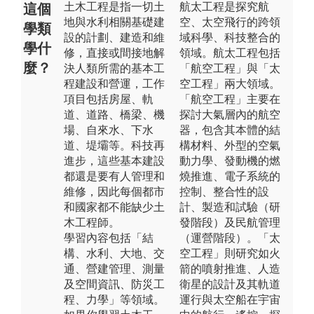
土木工程是指一切土
航太工程是探究航
這個
地與水利相關基礎建
空、太空飛行的跨領
學類
設的計劃、建造和維
域科學、科技整合的
學什
修，直接或間接地解
領域。航太工程包括
麼？
決人類所需的基本工
「航空工程」與「太
程建設和營運，工作
空工程」兩大領域。
項目包括房屋、軌
「航空工程」主要在
道、道路、橋梁、機
探討大氣層內的航空
場、自來水、下水
器，包含其本體的結
道、堤壩等。科技再
構材料、外型的空氣
進步，這些基本建設
動力學、發動機的燃
都還是要有人管理和
燒推進、電子系統的
維修，因此每個都市
控制、整合性的設
和國家都不能缺少土
計、製造和試驗（研
木工程師。
發階段）及民航管理
學習內容包括「結
（運營階段）。「太
構、水利、大地、交
空工程」則研究如火
通、營建管理、測量
箭的噴射推進、人造
及空間資訊、防災工
衛星的設計及其軌道
程、力學」等領域。
運行與太空船在宇宙