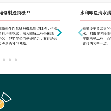
修製造飛機 !?
未來出路是否只能在航空
水利即是清水溝 
部份學生以駕駛飛機為學習目標，但國
本學類培養專業的航太科
畢業後主要參與的
自行培訓甄試，深入瞭解工程學術課
行、飛機製造與修護、智
水、都市在強降雨
學習，但並非必備基礎能力，其他語言
航空公司。
岸風機等工程，而
度等還需其他考驗。
建設的其中一環。