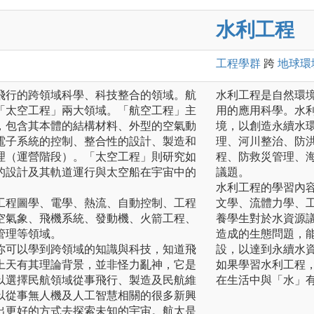
水利工程
工程
學群
跨
地球環
飛行的跨領域科學、科技整合的領域。航
水利工程是自然環
「太空工程」兩大領域。「航空工程」主
用的應用科學。水
，包含其本體的結構材料、外型的空氣動
境，以創造永續水
電子系統的控制、整合性的設計、製造和
理、河川整治、防
理（運營階段）。「太空工程」則研究如
程、防救災管理、
的設計及其軌道運行與太空船在宇宙中的
議題。
水利工程的學習內
工程圖學、電學、熱流、自動控制、工程
文學、流體力學、
空氣象、飛機系統、發動機、火箭工程、
養學生對於水資源
管理等領域。
造成的生態問題，
你可以學到跨領域的知識與科技，知道飛
設，以達到永續水
上天有其理論背景，並非怪力亂神，它是
如果學習水利工程
以選擇民航領域從事飛行、製造及民航維
在生活中與「水」
以從事無人機及人工智慧相關的很多新興
出更好的方式去探索未知的宇宙。航太是