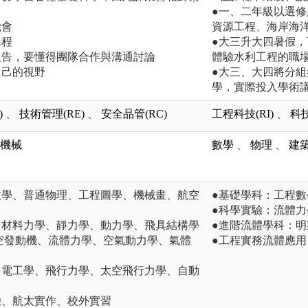
●一、二年級以選
機會
資源工程、海岸海
課程
●大三升大四暑假
報告，要懂得團隊合作與溝通討論
體驗水利工程的職
自己的視野
●大三、大四將分
學，實際投入學術
)
、
技術管理(RE)
、
安全品管(RC)
工程科技(RI)
、
科技
機械
數學
、
物理
、
建
數學、普通物理、工程圖學、機械畫、航空
●基礎學科：工程
●科學實驗：流體力
、材料力學、靜力學、動力學、飛具結構學
●進階流體學科：
航空發動機、流體力學、空氣動力學、氣體
●工程實務流體應
、電工學、飛行力學、太空飛行力學、自動
驗、航太實作、校外實習