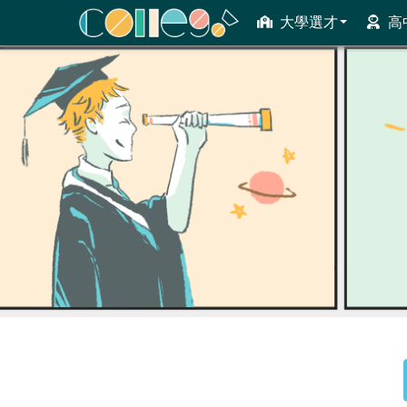
大學選才
高
ColleGo! 大學選才與高中育才輔助系統