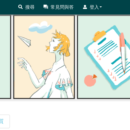
搜尋
常見問與答
登入
質