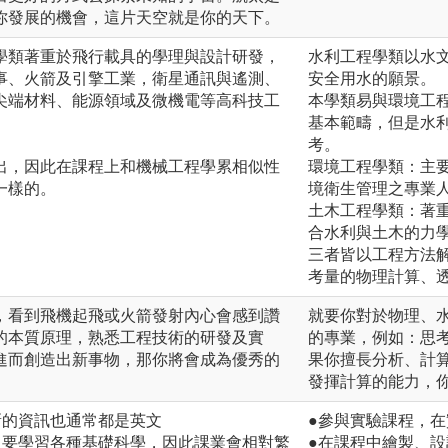
你發展的機會，這片天空就是你的天下。
學類著重於飛行載具的學理與設計研發，
水利工程學類以水
事、火箭及引擎工業，衛星通訊與遙測、
安全用水的願景。
尖端材料、能源領域及微機電等高科技工
本學類易與環境工
基本範疇，但是水
。
考。
出，因此在課程上和機械工程學累相似性
環境工程學類：主
一樣的。
境衛生管理之專業
土木工程學類：著
合水利與土木的力
三者皆以工程方法
考量的物理計算、
，看到飛機起飛或火箭發射內心會感到讚
就要你對於物理、
的本質原理，熟悉工程技術的研發及實
的專業，例如：思
進而創造出新事物，那你將會成為優秀的
果你擅長分析、計
發揮計算的能力，
新的資訊也通常都是英文
●參與實驗課程，
，要學習各種基礎科學，因此課業會相對繁
●在課程中繪製、