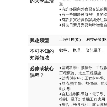
的大學生活
重
●有許多國內外實習交流的
●有一些關於民航飛行員的
●有許多實驗實作課與分組
●科技日新月異要時時增進
工程科技(RI)
、
科技研發(IR
興趣類型
數學
、
物理
、
資訊電子
、
不可不知的
知識領域
●基礎科學：微積分、工程
必修或核心
工程概論、太空工程概論
課程？
●結構與材料：工程材料學
●熱流:熱力學、熱傳學、
動力學
●自動控制與導航：電子學
控制、電子計算機工程應用
●整合：飛具設計、航太實