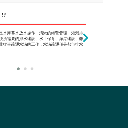
公司 !?
!?
主要出路為機師（駕駛
僅能從事水利領
技人才，未來出路涵蓋航太產業、民航飛
是水庫蓄水放水操作、清淤的經營管理、灌溉排
並非如此，而是著重於培
水利工程學類的
慧機械、半導體等高科技產業，故不限於
後所需要的排水建設、水土保育、海港建設、離
技做為主要導向。但未來
務分析探討，從
非從事疏通水溝的工作，水溝疏通僅是都市排水
國內目前仍未有學制內的
物理思考到生活
一定就讀本學類，建議可
系畢業之後，可
師資格；維修飛機亦同。
庫建設、下水道