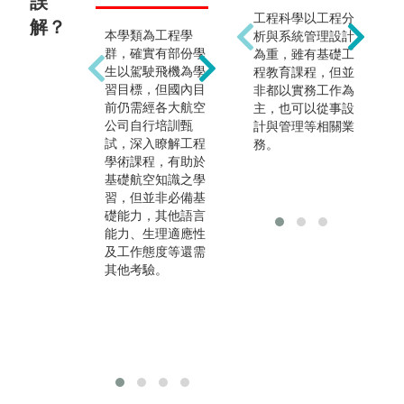
誤
工程科學以工程分
解？
本學類為工程學
本學類培養專業的
析與系統管理設計
並
群，確實有部份學
航太科技人才，未
為重，雖有基礎工
重
生以駕駛飛機為學
來出路涵蓋航太產
程教育課程，但並
人
習目標，但國內目
業、民航飛行、飛
非都以實務工作為
皆
前仍需經各大航空
機製造與修護、智
主，也可以從事設
主
公司自行培訓甄
慧機械、半導體等
計與管理等相關業
來
試，深入瞭解工程
高科技產業，故不
務。
師
學術課程，有助於
限於航空公司。
外
基礎航空知識之學
仍
習，但並非必備基
行
礎能力，其他語言
若
能力、生理適應性
不
及工作態度等還需
類
其他考驗。
元
力
資
同