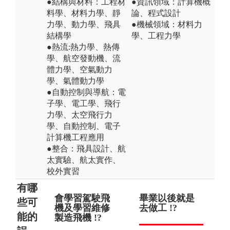
●結構與材料：工程材
●資訊領域：計算機概
料學、材料力學、靜
論、程式設計
力學、動力學、飛具
●機械領域：材料力
結構學
學、工程力學
●熱流:熱力學、熱傳
學、航空發動機、流
體力學、空氣動力
學、氣體動力學
●自動控制與導航：電
子學、電工學、飛行
力學、太空飛行力
學、自動控制、電子
計算機工程應用
●整合：飛具設計、航
太實驗、航太實作、
校外實習
有哪
會學習駕駛飛
未來出路是否
畢業以後就是
主
學
些可
機及學習維修
只能在航空公
去做工 !?
師
較
能的
製造飛機 !?
司 !?
器
機 !