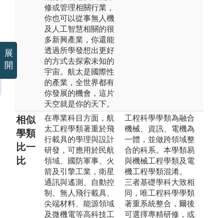
修或管理相關行業，
你也可以從事無人機
及人工智慧相關的很
多新興產業，你還能
透過所學發想出更好
展
的方式去探索未知的
開
宇宙。航太是國際性
的產業，全世界都有
你發展的機會，這片
天空就是你的天下。
在專業科目方面，航
工程科學學類為融合
相似
太工程學類著重於飛
機械、資訊、電機為
學類
行載具的學理與設計
一體，並做跨領域整
比一
研發，可應用於民航
合的科系。本學類易
比
領域、國防軍事、火
與機械工程學類及電
箭及引擎工業，衛星
機工程學類混淆。
通訊與遙測、自動控
三者基礎學科大致相
制、無人飛行載具、
同，唯工程科學學類
尖端材料、能源領域
著重系統整合，爾後
及微機電等高科技工
可選擇專精研修，或