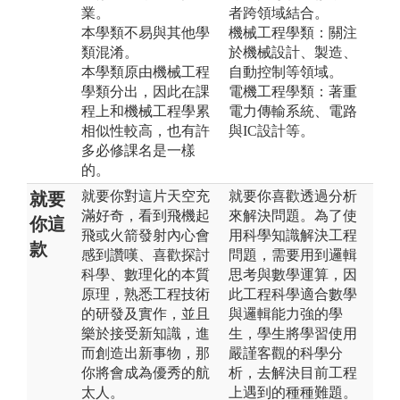
業。
者跨領域結合。
本學類不易與其他學
機械工程學類：關注
類混淆。
於機械設計、製造、
本學類原由機械工程
自動控制等領域。
學類分出，因此在課
電機工程學類：著重
程上和機械工程學累
電力傳輸系統、電路
相似性較高，也有許
與IC設計等。
多必修課名是一樣
的。
就要你對這片天空充
就要你喜歡透過分析
就要
滿好奇，看到飛機起
來解決問題。為了使
你這
飛或火箭發射內心會
用科學知識解決工程
款
感到讚嘆、喜歡探討
問題，需要用到邏輯
科學、數理化的本質
思考與數學運算，因
原理，熟悉工程技術
此工程科學適合數學
的研發及實作，並且
與邏輯能力強的學
樂於接受新知識，進
生，學生將學習使用
而創造出新事物，那
嚴謹客觀的科學分
你將會成為優秀的航
析，去解決目前工程
太人。
上遇到的種種難題。