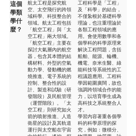
航太工程是探究航
工程科學是「工程」
這個
空、太空飛行的跨領
及「科學」的結合，
學類
域科學、科技整合的
不僅紮根於基礎科學
學什
領域。航太工程包括
理論，也注重理論於
麼？
「航空工程」與「太
各類工程領域的應
空工程」兩大領域。
用。會使用數學和各
「航空工程」主要在
個學科的科學原理來
探討大氣層內的航空
解決工程問題，含括
器，包含其本體的結
船舶、能源、輪機、
構材料、外型的空氣
機電、奈米生醫、綠
動力學、發動機的燃
能科技等系統性的工
燒推進、電子系統的
程議題應用。工程科
控制、整合性的設
學因範圍廣闊，故也
計、製造和試驗（研
強調跨領域合作的能
發階段）及民航管理
力，以培育學生成為
（運營階段）。「太
高科技之系統整合人
空工程」則研究如火
才。
箭的噴射推進、人造
學習內容著重各個學
衛星的設計及其軌道
科的科學原理的探
運行與太空船在宇宙
究，例如：微積分、