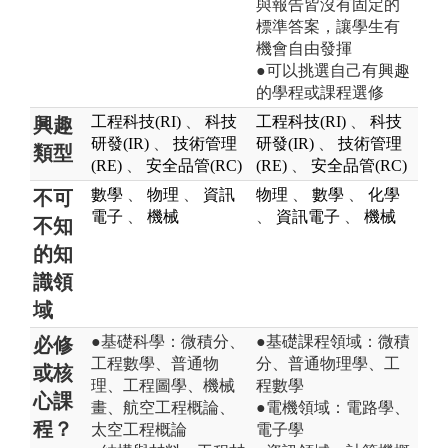
與報告皆沒有固定的
標準答案，讓學生有
機會自由發揮
●可以挑選自己有興趣
的學程或課程選修
工程科技(RI)
、
科技
工程科技(RI)
、
科技
興趣
研發(IR)
、
技術管理
研發(IR)
、
技術管理
類型
(RE)
、
安全品管(RC)
(RE)
、
安全品管(RC)
數學
、
物理
、
資訊
物理
、
數學
、
化學
不可
電子
、
機械
、
資訊電子
、
機械
不知
的知
識領
域
●基礎科學：微積分、
●基礎課程領域：微積
必修
工程數學、普通物
分、普通物理學、工
或核
理、工程圖學、機械
程數學
心課
畫、航空工程概論、
●電機領域：電路學、
程？
太空工程概論
電子學