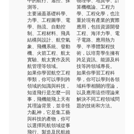
中的航行、遙控、探
物理學、地質學、計
測等。
算機概論、工程力
主要涵蓋基礎科學、
學、工程化學，也注
力學、工程圖學、電
重於現有產業的實際
學、熱流、自動控
應用，包括資源開發
制、工程材料、飛具
工程、海洋力學、電
結構與設計、航空氣
子電路、應用熱力
象、飛機系統、發動
學、半導體製程技
機、火箭工程、航太
術，以培育學生擁有
實驗、航太實作及民
跨足資訊、能源及科
航管理等領域。
技等跨領域專長。
如果你學習航空工程
如果你學習工程科
學類，你可以學到跨
學，你可以學到各領
領域的知識與科技，
域科學相關的理論，
知道飛行是怎麼一回
以及應用這些理論來
事，飛機能飛上天有
解決不同工程領域問
其理論背景，並非怪
題的技術和方法。
力亂神，它是集工藝
與科技的產物，你可
以選擇民航領域從事
飛行、製造及民航維