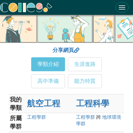
ColleGo! 大學選才與高中育才輔助系統
分享網頁
學類介紹
生涯進路
高中準備
能力特質
我的
航空工程
工程科學
學類
工程
學群
工程
學群
跨
地球環境
所屬
學群
學群