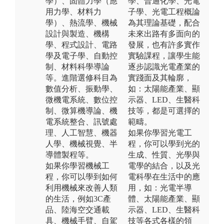
學）、固體力學（應
學、普通化學、光電
用力學、材料力
子學、光電工程概論
學）、熱流學、機械
為其理論基礎，配合
設計與製造、機構
未來出路有多面向的
學、程式設計、電路
發展，也有許多實作
學及電子學、自動控
實驗課程，讓學生能
制、材料科學導論
逐步認識光電產業的
等。進階選修科目為
實踐面及其輪廓，
數值分析、振動學、
如：太陽能產業、顯
微機電系統、數位控
示器、LED、生醫科
制、微算機導論、機
技等，都是可選擇的
電系統整合、訊號處
範疇。
理、人工智慧、機器
如果你學習光電工
人學、機械視覺、半
程，你可以學到光的
導體製程等。
生成、性質、光學與
如果你學習機械工
電學的結合，以及光
程，你可以學到如何
電科學在生活中的應
利用機械來改善人類
用，如：光電半導
的生活，例如3C產
體、太陽能產業、顯
品、陸海空交通載
示器、LED、生醫科
具、機械手臂、自駕
技等各式各樣的領