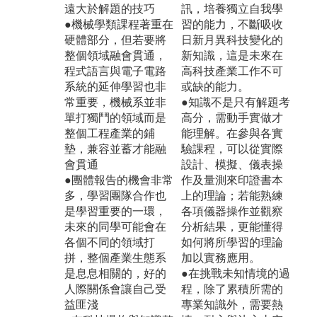
遠大於解題的技巧
訊，培養獨立自我學
●機械學類課程著重在
習的能力，不斷吸收
硬體部分，但若要將
日新月異科技變化的
整個領域融會貫通，
新知識，這是未來在
程式語言與電子電路
高科技產業工作不可
系統的延伸學習也非
或缺的能力。
常重要，機械系並非
●知識不是只有解題考
單打獨鬥的領域而是
高分，需動手實做才
整個工程產業的鋪
能理解。在參與各實
墊，兼容並蓄才能融
驗課程，可以從實際
會貫通
設計、模擬、儀表操
●團體報告的機會非常
作及量測來印證書本
多，學習團隊合作也
上的理論；若能熟練
是學習重要的一環，
各項儀器操作並觀察
未來的同學可能會在
分析結果，更能懂得
各個不同的領域打
如何將所學習的理論
拼，整個產業生態系
加以實務應用。
是息息相關的，好的
●在挑戰未知情境的過
人際關係會讓自己受
程，除了累積所需的
益匪淺
專業知識外，需要熱