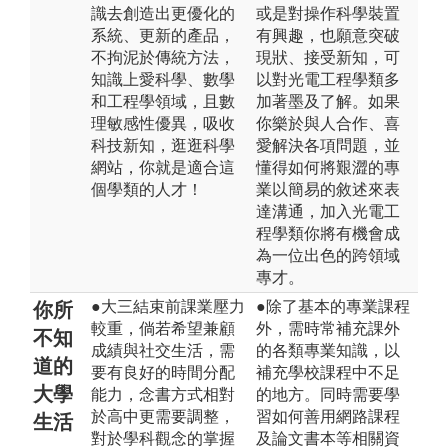
識去創造出更優化的
或是對操作科學裝置
系統、更新的產品，
有興趣，也願意突破
不拘泥於傳統方法，
現狀、接受新知，可
知識上愛科學、數學
以對光電工程學類多
和工程學領域，且數
加著墨及了解。如果
理敏感性優異，吸收
你樂於與人合作、喜
科技新知，逛逛科學
愛解決各項問題，並
網站，你就是適合這
懂得如何將艱澀的專
個學類的人才！
業以簡易的敘述來表
達溝通，加入光電工
程學類你將有機會成
為一位出色的跨領域
專才。
●大三結束前課業壓力
●除了基本的專業課程
你所
較重，倘若希望兼顧
外，需時常補充課外
不知
成績與社交生活，需
的各類專業知識，以
道的
要有良好的時間分配
補充學校課程中不足
大學
能力，念書方式相對
的地方。同時需要學
於高中更需要調整，
習如何善用網路課程
生活
對於學科觀念的掌握
及論文書本等相關資