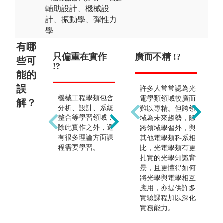
輔助設計、機械設
計、振動學、彈性力
學
有哪
只偏重在實作
只能當傳統技
廣而不精 !?
只
僅
些可
!?
術維修人員 !?
造廠
業 
能的
誤
許多人常常認為光
機械工程學類包含
傳統機械常被學生
現
電學類領域較廣而
解？
分析、設計、系統
家長認知為「傳統
造
難以專精。但跨領
整合等學習領域，
技術維修」，工作
均
域為未來趨勢，除
除此實作之外，還
環境與前途發展較
是
跨領域學習外，與
有很多理論方面課
差。雖然目前少部
的
其他電學類科系相
程需要學習。
分機械產業之操作
灣
比，光電學類有更
員仍屬於傳統技術
工
扎實的光學知識背
維修，但本學類所
從
景，且更懂得如何
培育機械工程之大
域
將光學與電學相互
學人才，其就業多
例
應用，亦提供許多
屬於高科技產業，
子
實驗課程加以深化
包含車輛產業、光
的
實務能力。
電資訊業、半導體
機