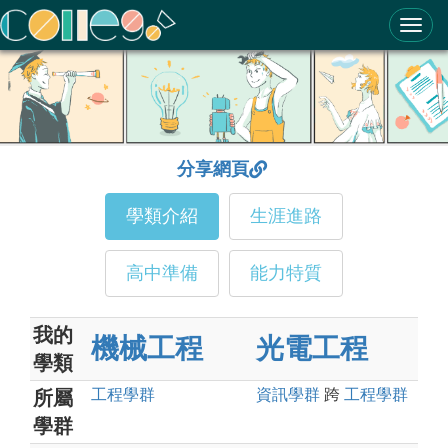
ColleGo! 大學選才與高中育才輔助系統
分享網頁
學類介紹
生涯進路
高中準備
能力特質
我的
機械工程
光電工程
學類
工程
學群
資訊
學群
跨
工程
學群
所屬
學群