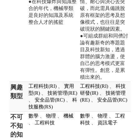
●在科技爆炸與知識整
情、耐心與決心去突
合的年代，機械學類
破，而此需具備跳脫
是良好的知識及系統
原有框架的思考及想
整合人才的搖籃
像模式，也往往是突
破現狀的關鍵因素。
●可組成群組和同儕討
論有趣新奇的專題題
目及科技新知，透過
群體的腦力激盪，使
自己的思考模式更富
有彈性。創意，是累
積出來的。
工程科技(RI)
、
實用
工程科技(RI)
、
科技
興趣
型(R)
、
技術管理(RE)
研發(IR)
、
技術管理
類型
、
安全品管(RC)
、
科
(RE)
、
安全品管(RC)
技服務(RS)
數學
、
物理
、
機械
數學
、
物理
、
工程
不可
、
工程科技
科技
、
資訊電子
不知
的知