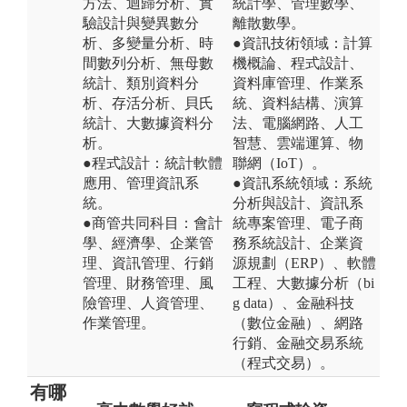
方法、迴歸分析、實
統計學、管理數學、
驗設計與變異數分
離散數學。
析、多變量分析、時
●資訊技術領域：計算
間數列分析、無母數
機概論、程式設計、
統計、類別資料分
資料庫管理、作業系
析、存活分析、貝氏
統、資料結構、演算
統計、大數據資料分
法、電腦網路、人工
析。
智慧、雲端運算、物
●程式設計：統計軟體
聯網（IoT）。
應用、管理資訊系
●資訊系統領域：系統
統。
分析與設計、資訊系
●商管共同科目：會計
統專案管理、電子商
學、經濟學、企業管
務系統設計、企業資
理、資訊管理、行銷
源規劃（ERP）、軟體
管理、財務管理、風
工程、大數據分析（bi
險管理、人資管理、
g data）、金融科技
作業管理。
（數位金融）、網路
行銷、金融交易系統
（程式交易）。
有哪