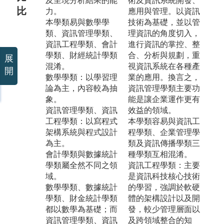
及呈現分析結果的能
術及資訊系統開發、
比
力。
應用與管理。以資訊
本學類易與數學學
技術為基礎，並以管
類、資訊管理學類、
理資訊的角度切入，
資訊工程學類、會計
進行資訊的掌控、整
學類、財經統計學類
合、分析與規劃，重
展
混淆。
視資訊系統在各種產
開
數學學類：以學習理
業的應用。換言之，
論為主，內容較為抽
資訊管理學類主要功
象。
能是讓企業運作更有
資訊管理學類、資訊
效益的領域。
工程學類：以寫程式
本學類容易與資訊工
架構系統與程式設計
程學類、企業管理學
為主。
類及資訊傳播學類三
會計學類與數據統計
種學類互相混淆。
學類屬全然不同之領
資訊工程學類：主要
域。
是資訊科技核心技術
數學學類、數據統計
的學習，強調於軟硬
學類、財金統計學類
體的架構設計以及開
都以數學為基礎；而
發，較少管理層面以
資訊管理學類、資訊
及跨領域整合的知