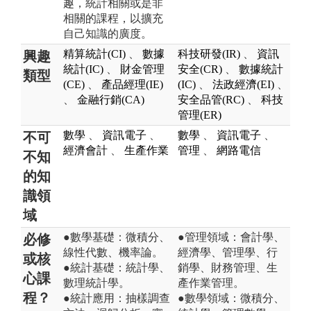
趣，統計相關或是非
相關的課程，以擴充
自己知識的廣度。
精算統計(CI)
、
數據
科技研發(IR)
、
資訊
興趣
統計(IC)
、
財金管理
安全(CR)
、
數據統計
類型
(CE)
、
產品經理(IE)
(IC)
、
法政經濟(EI)
、
、
金融行銷(CA)
安全品管(RC)
、
科技
管理(ER)
數學
、
資訊電子
、
數學
、
資訊電子
、
不可
經濟會計
、
生產作業
管理
、
網路電信
不知
的知
識領
域
●數學基礎：微積分、
●管理領域：會計學、
必修
線性代數、機率論。
經濟學、管理學、行
或核
●統計基礎：統計學、
銷學、財務管理、生
心課
數理統計學。
產作業管理。
程？
●統計應用：抽樣調查
●數學領域：微積分、