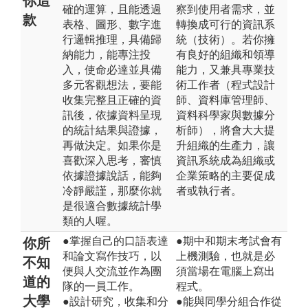
你這
確的運算，且能透過
察到使用者需求，並
款
表格、圖形、數字進
轉換成可行的資訊系
行邏輯推理，具備歸
統（技術）。若你擁
納能力，能專注投
有良好的組織和領導
入，使命必達並具備
能力，又兼具專業技
多元客觀想法，要能
術工作者（程式設計
收集完整且正確的資
師、資料庫管理師、
訊後，依據資料呈現
資料科學家與數據分
的統計結果與證據，
析師），將會大大提
再做決定。如果你是
升組織的生產力，讓
喜歡深入思考，審慎
資訊系統成為組織或
依據證據說話，能夠
企業策略的主要促成
冷靜嚴謹，那麼你就
者或執行者。
是很適合數據統計學
類的人喔。
●掌握自己的口語表達
●期中和期末考試會有
你所
和論文寫作技巧，以
上機測驗，也就是必
不知
便與人交流並作為團
須當場在電腦上寫出
道的
隊的一員工作。
程式。
大學
●設計研究，收集和分
●能與同學分組合作從