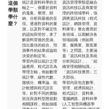
統計是資料科學的主
資訊管理學類是融合
這個
軸之一，側重於資料
資訊科技以及商業管
學類
的蒐集、整理、歸
理的跨領域學科，強
學什
納、分析與最後的呈
調將資訊科技（程式
麼？
現。透過對資料的量
設計、網路管理、資
測，以及對不確定性
料庫等）整合應用於
的認知與管控，來了
各領域，以期解決各
解資料背後的意涵、
領域組織（例如商
找出最佳的組合、預
業、服務業、製造業
測事件的結果或協助
等）之問題。主要涵
決策的制定等。
蓋「資訊科技及系統
學習內容以統計之理
分析與設計」、「組
論應用、程式語言為
織管理相關知識」、
學理主軸，例如數理
「資訊科技應用」三
統計學、線性代數、
大部份。
微積分、機率論、統
學習內容包含數學、
計軟體與程式語言
管理、經濟與統計、
等。針對不同的實驗
程式設計、資料庫、
狀況與資料型態規劃
電腦網路、資料科學
相關課程，例如抽樣
(人工智慧與機器學