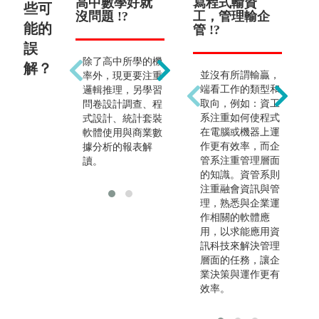
高中數學好就
只能當會計師
寫程式輸資
只
些可
沒問題 !?
!?
工，管理輸企
技
能的
管 !?
誤
除了高中所學的機
精算師是熱門的出
解？
並沒有所謂輸贏，
率外，現更要注重
路之一。現今大數
端看工作的類型和
邏輯推理，另學習
據分析是一大趨
取向，例如：資工
問卷設計調查、程
勢，可跨領域於各
系注重如何使程式
式設計、統計套裝
大企/產業、政府
在電腦或機器上運
軟體使用與商業數
部門或非營利機構
作更有效率，而企
據分析的報表解
就業。
管系注重管理層面
讀。
的知識。資管系則
注重融會資訊與管
理，熟悉與企業運
作相關的軟體應
用，以求能應用資
訊科技來解決管理
層面的任務，讓企
業決策與運作更有
效率。