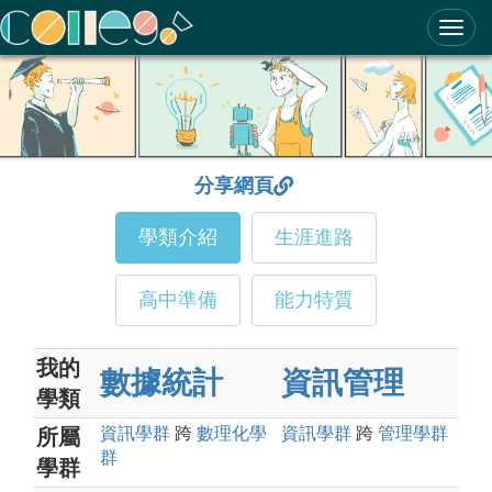
ColleGo! 大學選才與高中育才輔助系統
分享網頁
學類介紹
生涯進路
高中準備
能力特質
我的
數據統計
資訊管理
學類
資訊
學群
跨
數理化
學
資訊
學群
跨
管理
學群
所屬
群
學群