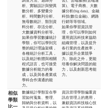
調查方法、迴歸分
習)、雲端服務(雲端運
析、實驗設計與變異
算)、電子商務、大數
數分析、多變量分
據分析(big data)、金融
析、時間數列分析、
科技(數位金融)、網路
無母數統計、類別資
行銷等等領域。
料分析、存活分析、
如果你學習資訊管
大數據資料分析等。
理，你可以學到如何
如果你學習數據統計
運用資訊科技來協助
學類，你可以學到完
組織管理，以及提升
整的統計理論架構，
各行業的生產效率，
各種統計分析工具，
據以提升企業競爭
以及統計軟體與相關
力。除此之外，更能
程式語言，也可接受
培養你解決問題的能
數據分析能力的養
力，以及創新思考能
成，以及與各產業或
力。
學科合作溝通的能
力。
數據統計學類旨在學
資訊管理學類偏重資
相似
習如何蒐集、整理、
訊在管理上的應用，
學類
歸納與分析資料，以
兼顧資訊科技核心技
比一