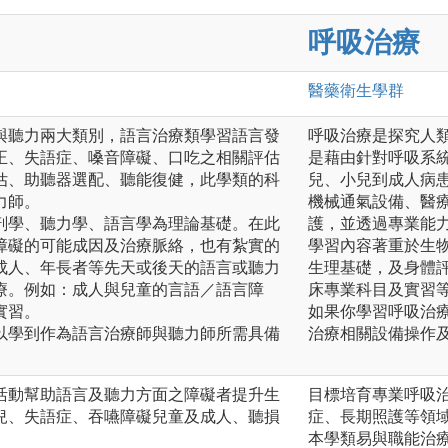
呼吸治療
醫藥衛生
學群
與聽力兩大類別，語言治療類學習語言發
呼吸治療是探究人
正、失語症、嗓音障礙、口吃之相關評估
是藉由針對呼吸系
估、助聽器選配、聽能復健，此學類的科
兒、小兒到成人病
力師。
機械通氣設備、醫
剖學、聽力學、語言學為理論基礎。在此
護，並透過專業能
障礙的可能成因及治療脈絡，也有紮實的
學習內容著重於生
成人、年長者等先天或後天的語言或聽力
生理基礎，及身體
療。例如：成人與兒童的言語／語言障
床專業科目及實習
實習。
如果你學習呼吸治
以學到作為語言治療師與聽力師所需具備
治療相關設備操作
活動幫助語言及聽力方面之障礙者提升生
目標培育專業呼吸
兒、失語症、吞嚥障礙兒童及成人、聽損
症、長期照護等領
本學類易與職能治