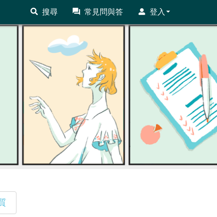
搜尋
常見問與答
登入
質