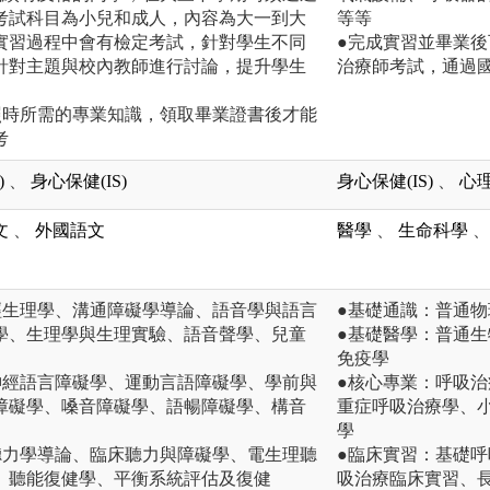
考試科目為小兒和成人，內容為大一到大
等等
實習過程中會有檢定考試，針對學生不同
●完成實習並畢業
針對主題與校內教師進行討論，提升學生
治療師考試，通過
照時所需的專業知識，領取畢業證書後才能
考
)
、
身心保健(IS)
身心保健(IS)
、
心理
文
、
外國語文
醫學
、
生命科學
、
經生理學、溝通障礙學導論、語音學與語言
●基礎通識：普通
學、生理學與生理實驗、語音聲學、兒童
●基礎醫學：普通
免疫學
神經語言障礙學、運動言語障礙學、學前與
●核心專業：呼吸
障礙學、嗓音障礙學、語暢障礙學、構音
重症呼吸治療學、
學
聽力學導論、臨床聽力與障礙學、電生理聽
●臨床實習：基礎
、聽能復健學、平衡系統評估及復健
吸治療臨床實習、