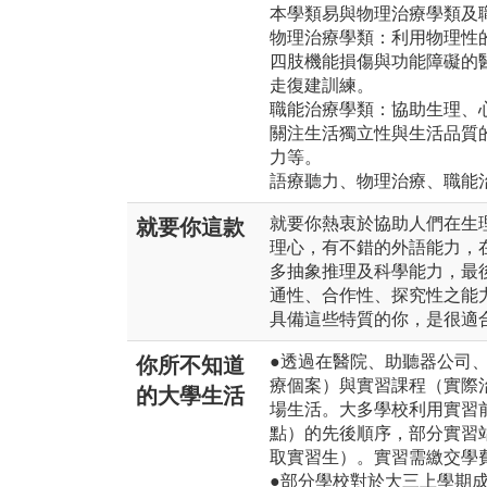
本學類易與物理治療學類及
物理治療學類：利用物理性
四肢機能損傷與功能障礙的
走復建訓練。
職能治療學類：協助生理、
關注生活獨立性與生活品質
力等。
語療聽力、物理治療、職能
就要你熱衷於協助人們在生
就要你這款
理心，有不錯的外語能力，
多抽象推理及科學能力，最
通性、合作性、探究性之能
具備這些特質的你，是很適
●透過在醫院、助聽器公司
你所不知道
療個案）與實習課程（實際
的大學生活
場生活。大多學校利用實習
點）的先後順序，部分實習
取實習生）。實習需繳交學
●部分學校對於大三上學期