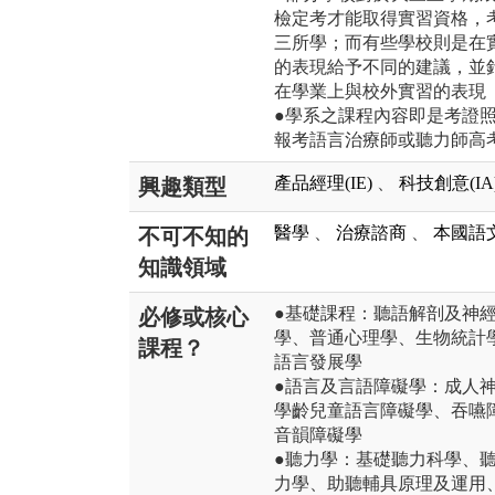
檢定考才能取得實習資格，
三所學；而有些學校則是在
的表現給予不同的建議，並
在學業上與校外實習的表現
●學系之課程內容即是考證
報考語言治療師或聽力師高
產品經理(IE)
、
科技創意(IA
興趣類型
醫學
、
治療諮商
、
本國語
不可不知的
知識領域
●基礎課程：聽語解剖及神
必修或核心
學、普通心理學、生物統計
課程？
語言發展學
●語言及言語障礙學：成人
學齡兒童語言障礙學、吞嚥
音韻障礙學
●聽力學：基礎聽力科學、
力學、助聽輔具原理及運用