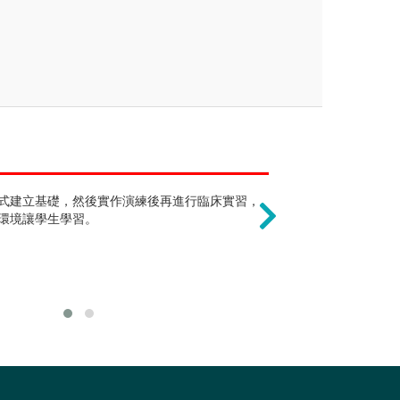
聾人這個詞有點貶抑 !
呼吸治療師市場
機構、安養院等地方工作，也可以開設治
式建立基礎，然後實作演練後再進行臨床實習，
美國的聾人不喜歡別人稱他
呼吸治療師已被
療育工具或教材開發等等的相關工作或是
環境讓學生學習。
他們覺得這是他們的文化
需求會持續增加
發展面向實是很廣泛的，可依自身興趣選
睡眠檢查技師、
設備工程師、呼
等等。