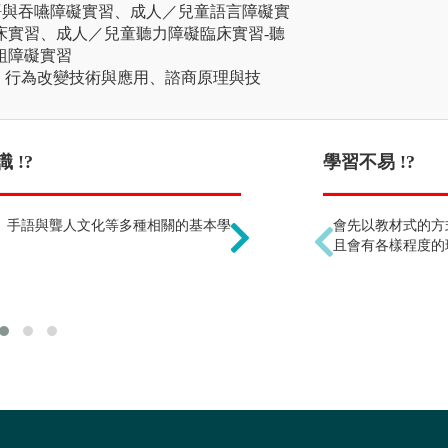
語與吞嚥障礙實習、成人／兒童語言障礙實
床實習、成人／兒童聽力障礙臨床實習-聽
組障礙實習
、行為改變技術與應用、諮商原理與技
 !?
只能在醫院工作 !?
學習不易 !?
、手語與聾人文化等多種相關的基本學
可以在學校、診所、社福
會先以教材式的方
療所或是從事相關輔具、
且會有各樣程度的
參與執行學術研究計畫，
擇不同的出路。