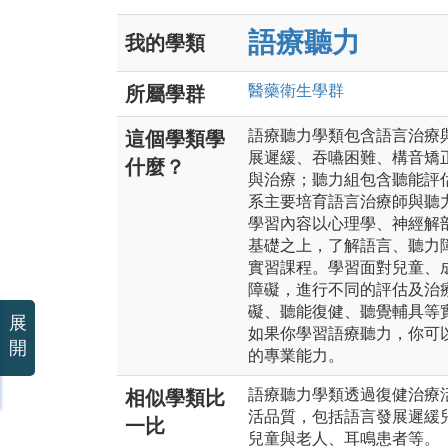
語療聽力
我的學類
醫藥衛生
學群
所屬學群
語療聽力學類包含語言治療
這個學類學
展遲緩、吞嚥困難、構音矯
什麼？
與治療；聽力組包含聽能評
系主要培育語言治療師與聽
學習內容以心理學、神經解
基礎之上，了解語言、聽力
實習課程。學習面對兒童、
障礙，進行不同的評估及治
礙、聽能復健、聽覺輔具等
展
如果你學習語療聽力，你可
開
的專業能力。
語療聽力學類透過復健治療
相似學類比
活品質，包括語言發展遲緩
一比
兒童與老人、耳鳴患者等。