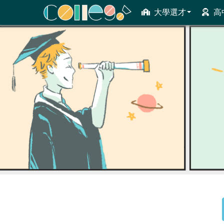
大學選才
高
ColleGo! 大學選才與高中育才輔助系統