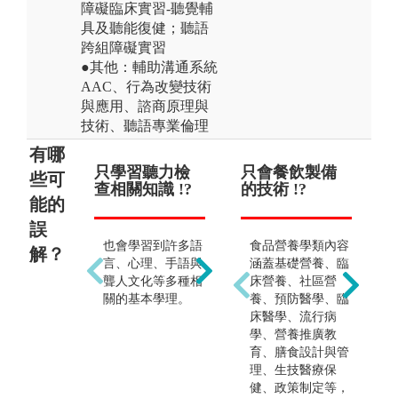
障礙臨床實習-聽覺輔
具及聽能復健；聽語
跨組障礙實習
●其他：輔助溝通系統
AAC、行為改變技術
與應用、諮商原理與
技術、聽語專業倫理
有哪
只學習聽力檢
只能在醫院工
只會餐飲製備
聾
只
些可
查相關知識 !?
作 !?
的技術 !?
點貶
營
能的
誤
也會學習到許多語
可以在學校、診
食品營養學類內容
美
解？
言、心理、手語與
所、社福機構、安
涵蓋基礎營養、臨
別
聾人文化等多種相
養院等地方工作，
床營養、社區營
障
關的基本學理。
也可以開設治療所
養、預防醫學、臨
為
或是從事相關輔
床醫學、流行病
覺
具、療育工具或教
學、營養推廣教
化
材開發等等的相關
育、膳食設計與管
工作或是參與執行
理、生技醫療保
學術研究計畫，發
健、政策制定等，