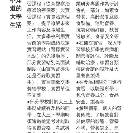
習課程（從旁觀察治
業研究專題作為研討
道的
療師治療個案）與實
會的一部分，如素食
大學
習課程（實際治療個
營養、高齡營養及飲
案），提早瞭解未來
食製備、運動營養、
生活
工作內容及職場生
抗氧化物好處、麩質
活。大多學校利用實
過敏者、食品安全等
習前的學期成績決定
●在醫院實習，深入學
實習選站（選擇實習
習學校所學的疾病相
地點）的先後順序，
關營養評估、診斷及
部分實習站別為面試
輔助治療，練習各類
制度（由實習督導決
疾病食譜的設計及大
定是否錄取實習
量餐食製備
生）。實習需繳交學
●在食品相關公司進行
費給學校，實習單位
實習，以驗證所學，
不支薪
包含營養成分、食品
●部分學校對於大三上
安全、製程等
學期成績有及格的同
●參與個案、病人的營
學，在大三下學期時
養衛教。了解飲食對
須通過檢定考才能取
於健康的影響，營養
得實習資格，考試科
不均、營養缺乏、烹