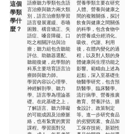
語療聽力學類包含語
營養學類主要在研究
這個
言治療與聽力兩大類
人體、營養與健康之
學類
別，語言治療類學習
間的複雜關係，探討
學什
語言發展遲緩、吞嚥
飲食與健康之間關係
麼？
困難、構音矯正、失
的科學，包含食物中
語症、嗓音障礙、口
的營養成分經消化、
吃之相關評估與治
吸收、代謝、利用
療；聽力組包含聽能
後，在體內變化的過
評估、助聽器選配、
程，以及對人類的身
聽能復健，此學類的
體健康與生理功能之
科系主要培育語言治
影響。範疇由上述為
療師與聽力師。
起點，深入至基礎生
學習內容以心理學、
物醫學研究，包含預
神經解剖學、聽力
防醫學、臨床醫學、
學、語言學為理論基
流行病學、營養推廣
礎。在此基礎之上，
教育、營養評估、膳
了解語言、聽力障礙
食設計、政策制定
的可能成因及治療脈
等。進一步研究食品
絡，也有紮實的實習
的劣變因素、食品加
課程。學習面對兒
工保存技術、新穎性