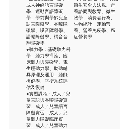
成人神經語言障礙
衛生安全與法規、營
學、運動言語障礙
養諮商與教育、微生
學、學前與學齡兒童
物學、消費者行為、
語言障礙學、吞嚥障
生物統計、運動營
礙學、嗓音障礙學、
養、營養免疫學、癌
語暢障礙學、構音音
症營養學
韻障礙學
●聽力學：基礎聽力科
學、聽力學導論、臨
床聽力與障礙學、電
生理聽力學、助聽輔
具原理及運用、聽能
復健學、平衡系統評
估及復健
●實習課程：成人／兒
童言語與吞嚥障礙實
習、成人／兒童語言
障礙實習；成人／兒
童聽力障礙臨床實
習、成人／兒童聽力