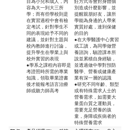
目為小兒和成人，內
飪方式等會對身體個
容為大一到大三所
別造成什麼影響，並
學；而有些學校則是
提醒親朋好友，讓所
在實習過程中會有檢
學能為身邊的人帶來
定考試，針對學生不
實質好處，達到保健
同的表現給予不同的
的目的
建議，並針對主題與
●在大學醫護中心實習
校內教師進行討論，
或工讀，為同學做營
提升學生在學業上與
養諮詢，驗證課本所
校外實習的表現
說並累積自身經驗，
●學系之課程內容即是
並透過做中學對預防
考證照時所需的專業
醫學、營養或健康產
知識，領取畢業證書
業有深一層的認識
後才能報考語言治療
●研究不同年齡、類型
師或聽力師高考
或有特殊需求人士的
營養需求，如需要大
量蛋白質之運動員，
需要充足營養的孩
童，身障或疾病者的
特殊營養需求