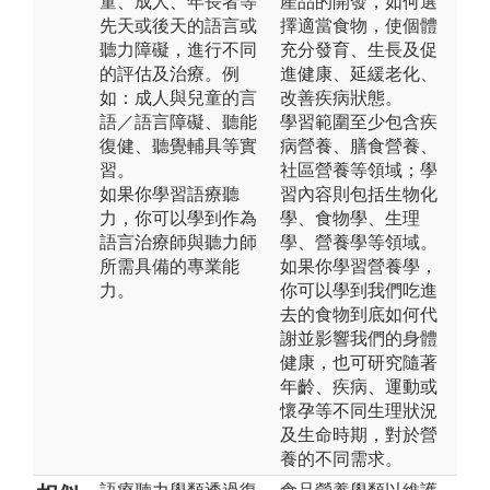
童、成人、年長者等
產品的開發，如何選
先天或後天的語言或
擇適當食物，使個體
聽力障礙，進行不同
充分發育、生長及促
的評估及治療。例
進健康、延緩老化、
如：成人與兒童的言
改善疾病狀態。
語／語言障礙、聽能
學習範圍至少包含疾
復健、聽覺輔具等實
病營養、膳食營養、
習。
社區營養等領域；學
如果你學習語療聽
習內容則包括生物化
力，你可以學到作為
學、食物學、生理
語言治療師與聽力師
學、營養學等領域。
所需具備的專業能
如果你學習營養學，
力。
你可以學到我們吃進
去的食物到底如何代
謝並影響我們的身體
健康，也可研究隨著
年齡、疾病、運動或
懷孕等不同生理狀況
及生命時期，對於營
養的不同需求。