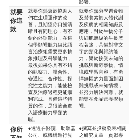
影響。
就要你熱衷於協助人
就要你熱衷學習食物
就要
們在生理運作的改
及營養素於人體代謝
你這
善，且期望你口齒清
及疾病的相關知識及
款
晰且有同理心，有不
應用，對於生物分子
錯的外語能力，在這
與細胞層級的生長歷
個學類裡聽力組比語
程著迷，具備對非文
言治療組需要更多抽
字的類化與歸納能
象推理及科學能力，
力，樂於接受未知的
最後如果你具有不錯
挑戰與新奇事物、情
的觀察力、親合性、
境或學習內容，有勇
變通性、合作性、探
悍無懼的力量面對困
究性之能力，能使檢
難挑戰或未知情境，
查及治療過程更能順
並努力解決困難，就
利完成。具備這些特
能樂在食品營養學類
質的你，是很適合進
裡。
入語療聽力學類的
喔。
●透過在醫院、助聽器
●撰寫並投稿發表相關
你所
公司、或機構進行見
之研究文章，貢獻專
不知