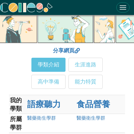
ColleGo! 大學選才與高中育才輔助系統
分享網頁
學類介紹
生涯進路
高中準備
能力特質
我的
語療聽力
食品營養
學類
醫藥衛生
學群
醫藥衛生
學群
所屬
學群