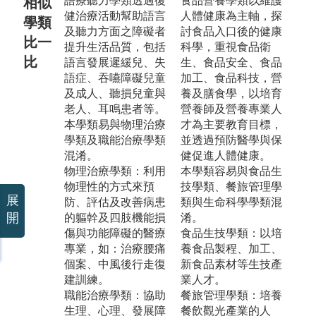
語療聽力學類透過復
食品營養學類以維護
相似
健治療活動幫助語言
人體健康為主軸，探
學類
及聽力方面之障礙者
討食品入口後的健康
比一
提升生活品質，包括
科學，重視食品衛
比
語言發展遲緩兒、失
生、食品安全、食品
語症、吞嚥障礙兒童
加工、食品科技，營
及成人、聽損兒童與
養及膳食學，以培育
老人、耳鳴患者等。
營養師及營養專業人
本學類易與物理治療
才為主要教育目標，
學類及職能治療學類
並透過預防醫學與保
混淆。
健促進人體健康。
物理治療學類：利用
本學類容易與食品生
物理性的方式來預
技學類、餐旅管理學
展
防、評估及改善病患
類與生命科學學類混
開
的軀幹及四肢機能損
淆。
傷與功能障礙的醫療
食品生技學類：以培
專業，如：治療腰痛
養食品製程、加工、
個案、中風後行走復
新食品素材等生技產
建訓練。
業人才。
職能治療學類：協助
餐旅管理學類：培養
生理、心理、發展障
餐飲觀光產業的人