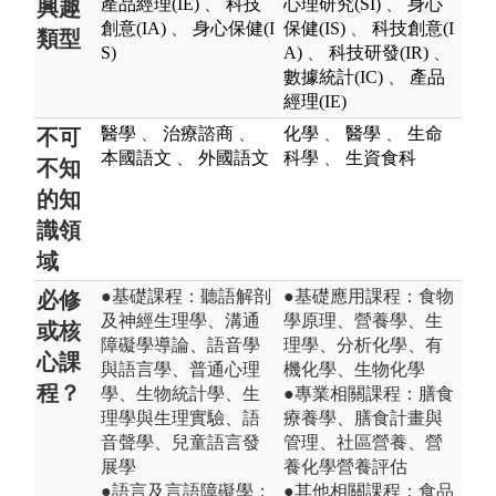
產品經理(IE)
、
科技
心理研究(SI)
、
身心
興趣
創意(IA)
、
身心保健(I
保健(IS)
、
科技創意(I
類型
S)
A)
、
科技研發(IR)
、
數據統計(IC)
、
產品
經理(IE)
醫學
、
治療諮商
、
化學
、
醫學
、
生命
不可
本國語文
、
外國語文
科學
、
生資食科
不知
的知
識領
域
●基礎課程：聽語解剖
●基礎應用課程：食物
必修
及神經生理學、溝通
學原理、營養學、生
或核
障礙學導論、語音學
理學、分析化學、有
心課
與語言學、普通心理
機化學、生物化學
程？
學、生物統計學、生
●專業相關課程：膳食
理學與生理實驗、語
療養學、膳食計畫與
音聲學、兒童語言發
管理、社區營養、營
展學
養化學營養評估
●語言及言語障礙學：
●其他相關課程：食品