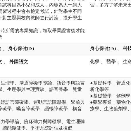
考試科目為小兒和成人，內容為大一到大
習，多方了解未來
實習過程中會有檢定考試，針對學生不同
針對主題與校內教師進行討論，提升學生
照時所需的專業知識，領取畢業證書後才能
考
)
、
身心保健(IS)
身心保健(IS)
、
科技
文
、
外國語文
化學
、
醫學
、
生
經生理學、溝通障礙學導論、語音學與語言
●基礎科學：普通
學、生理學與生理實驗、語音聲學、兒童
析化學等
●基礎醫學：解剖
神經語言障礙學、運動言語障礙學、學前與
●藥學專業：藥物
障礙學、嗓音障礙學、語暢障礙學、構音
療學、生物藥劑學
聽力學導論、臨床聽力與障礙學、電生理聽
、聽能復健學、平衡系統評估及復健