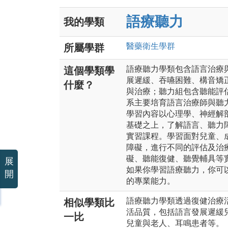
語療聽力
我的學類
醫藥衛生
學群
所屬學群
語療聽力學類包含語言治療
這個學類學
展遲緩、吞嚥困難、構音矯
什麼？
與治療；聽力組包含聽能評
系主要培育語言治療師與聽
學習內容以心理學、神經解
基礎之上，了解語言、聽力
實習課程。學習面對兒童、
障礙，進行不同的評估及治
礙、聽能復健、聽覺輔具等
展
如果你學習語療聽力，你可
開
的專業能力。
語療聽力學類透過復健治療
相似學類比
活品質，包括語言發展遲緩
一比
兒童與老人、耳鳴患者等。