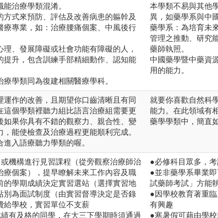
職能治療學類混淆。
本學類不易與其他
的方式來預防、評估及改善病患的軀幹及
異，如藥學系與中
醫療專業，如：治療腰痛個案、中風後行
藥學系：為培育未
管理之推動、研究
心理、發展障礙或社會功能有障礙的人，
藥師執照。
的提升，包含訓練手部精細動作、認知能
中國藥學暨中藥資
用的能力。
治療學類同為復建相關醫療學科。
理運作的改善，且期望你口齒清晰且有同
就要你喜歡自然科
在這個學類裡聽力組比語言治療組需要更
能力。在此領域有
後如果你具有不錯的觀察力、親合性、變
藥學學類中，簡直
力，能使檢查及治療過程更能順利完成。
合進入語療聽力學類的喔。
、或機構進行見習課程（從旁觀察治療師治
●必修科目眾多，
治療個案），提早瞭解未來工作內容及職
●並非藥學系畢業
前的學期成績決定實習選站（選擇實習地
試藥師考試」方能
站別為面試制度（由實習督導決定是否錄
●因學校教育著重
費給學校，實習單位不支薪
有興趣
成績有及格的同學，在大三下學期時須通過
●寒暑假可藉由學