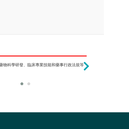
聾人這個詞有點貶抑 !
只能當藥師 !?
機構、安養院等地方工作，也可以開設治
藥物科學研發、臨床專業技能和藥事行政法規等
美國的聾人不喜歡別人稱他
除了調劑藥品的
療育工具或教材開發等等的相關工作或是
他們覺得這是他們的文化
甚至參與臨床試
發展面向實是很廣泛的，可依自身興趣選