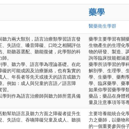
藥學
醫藥衛生
學群
與聽力兩大類別，語言治療類學習語言發
藥學主要學習有關
正、失語症、嗓音障礙、口吃之相關評估
生物產生的生理化
估、助聽器選配、聽能復健，此學類的科
物的研發、製造、
力師。
詢等臨床技能都涵
剖學、聽力學、語言學為理論基礎。在此
藥學所須學習的學
障礙的可能成因及治療脈絡，也有紮實的
解剖學、生理學、
成人、年長者等先天或後天的語言或聽力
學、生藥學、藥劑
療。例如：成人與兒童的言語／語言障
學、臨床藥學、藥
實習。
如果你學習藥學學
以學到作為語言治療師與聽力師所需具備
藥品；藥品在身體
量及注意事項等等
活動幫助語言及聽力方面之障礙者提升生
主要培養能統合化
兒、失語症、吞嚥障礙兒童及成人、聽損
力之藥師，以藥物
的一個重要參與份