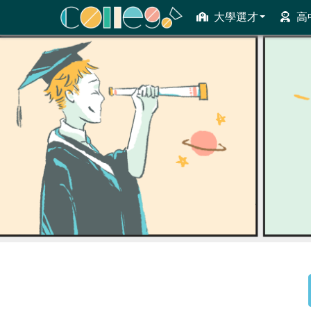
大學選才
高
ColleGo! 大學選才與高中育才輔助系統