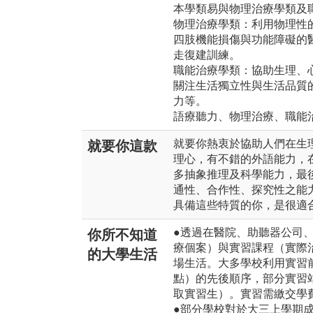
本學類易與物理治療學類及
物理治療學類：利用物理性
四肢機能損傷與功能障礙的
走復建訓練。
職能治療學類：協助生理、
關注生活獨立性與生活品質
力等。
語療聽力、物理治療、職能
就要你熱衷於協助人們在生
就要你這款
理心，有不錯的外語能力，
多抽象推理及科學能力，最
通性、合作性、探究性之能
具備這些特質的你，是很適
●透過在醫院、助聽器公司
你所不知道
療個案）與實習課程（實際
的大學生活
場生活。大多學校利用實習
點）的先後順序，部分實習
取實習生）。實習需繳交學
●部分學校對於大三上學期