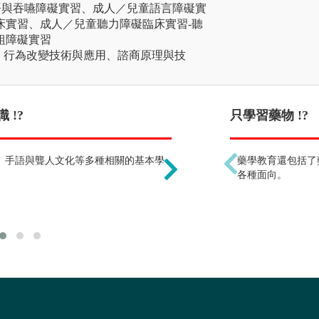
語與吞嚥障礙實習、成人／兒童語言障礙實
床實習、成人／兒童聽力障礙臨床實習-聽
組障礙實習
、行為改變技術與應用、諮商原理與技
 !?
只能在醫院工作 !?
只學習藥物 !?
、手語與聾人文化等多種相關的基本學
可以在學校、診所、社福
藥學教育還包括了
療所或是從事相關輔具、
各種面向。
參與執行學術研究計畫，
擇不同的出路。