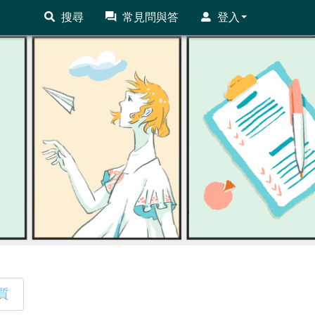
搜尋
常見問與答
登入
質