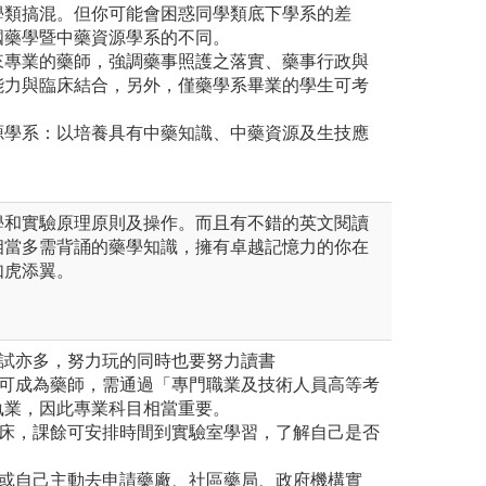
學類搞混。但你可能會困惑同學類底下學系的差
國藥學暨中藥資源學系的不同。
來專業的藥師，強調藥事照護之落實、藥事行政與
能力與臨床結合，另外，僅藥學系畢業的學生可考
源學系：以培養具有中藥知識、中藥資源及生技應
學和實驗原理原則及操作。而且有不錯的英文閱讀
相當多需背誦的藥學知識，擁有卓越記憶力的你在
如虎添翼。
考試亦多，努力玩的同時也要努力讀書
即可成為藥師，需通過「專門職業及技術人員高等考
執業，因此專業科目相當重要。
臨床，課餘可安排時間到實驗室學習，了解自己是否
校或自己主動去申請藥廠、社區藥局、政府機構實