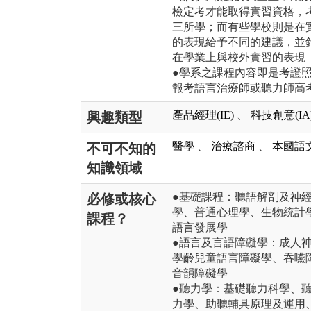
檢定考才能取得實習資格，
三所學；而有些學校則是在
的表現給予不同的建議，並
在學業上與校外實習的表現
●學系之課程內容即是考證
報考語言治療師或聽力師高
產品經理(IE)
、
科技創意(IA
興趣類型
醫學
、
治療諮商
、
本國語
不可不知的
知識領域
●基礎課程：聽語解剖及神
必修或核心
學、普通心理學、生物統計
課程？
語言發展學
●語言及言語障礙學：成人
學齡兒童語言障礙學、吞嚥
音韻障礙學
●聽力學：基礎聽力科學、
力學、助聽輔具原理及運用