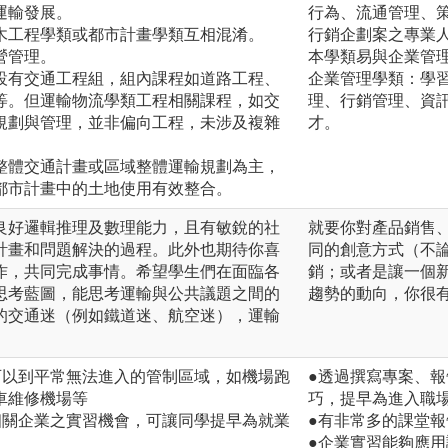
運輸發展。
行為、流通管理、
木工程學類或都市計畫學類互相混淆。
行銷企劃案之專業
營管理。
本學類易與企業管
設有交通工程組，組內課程如道路工程、
企業管理學類：學
等。但運輸物流學類工程相關課程，如交
理、行銷管理、資
規劃與管理，並非偏向工程，未涉及複雜
才。
整體交通計畫或區域整體運輸規劃為主，
都市計畫中的土地使用有效整合。
良好邏輯推理及數理能力，且有敏銳的社
就要你對產品銷售
計畫和問題解決的過程。此外也期待你喜
同的創意方式（不
作，共同完成事情。希望學生們在面臨各
銷；或者是讓一個
思考藍圖，能思考運輸與公共議題之間的
趨勢的動向，你很
的交通迷（例如鐵道迷、航空迷），運輸
可以到平常無法進入的管制區域，如機場跑
●透過撰寫專案、
車維修機場等
巧，提早為進入職
相關企業之實習機會，可讓同學提早為就業
●有非常多的課堂
●企業實習能夠應