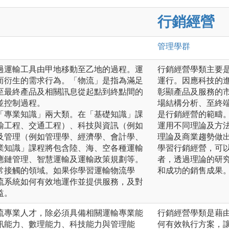
行銷經營
管理
學群
過運輸工具由甲地移動至乙地的過程。運
行銷經營學類主要
而衍生的需求行為。「物流」是指為滿足
運行。因應科技的
至最終產品及相關訊息從起點到終點間的
彰顯產品及服務的
並控制過程。
場結構分析、至終
「專業知識」兩大類。在「基礎知識」課
是行銷經營的範疇
輸工程、交通工程）、科技與資訊（例如
運用不同理論及方
及管理（例如管理學、經濟學、會計學、
理論及商業趨勢做
業知識」課程將包含陸、海、空各種運輸
學習行銷經營，可
應鏈管理、智慧運輸及運輸政策規劃等。
者，透過理論的研
常接觸的領域。如果你學習運輸物流學
和成功的銷售成果
流系統如何有效地運作並提供服務，及對
益。
流專業人才，除必須具備相關運輸專業能
行銷經營學類是藉
訊能力、數理能力、科技能力與管理能
何有效執行方案，