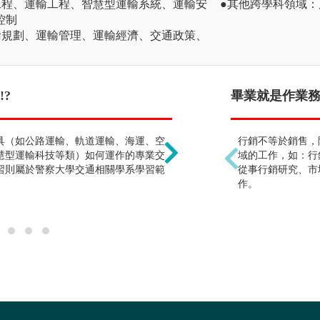
工程、運輸工程、智慧型運輸系統、運輸安
●其他跨學科領域
控制
輸規劃、運輸管理、運輸經濟、交通政策、
?
運輸物流的學習內容很簡
畢業就是作業務 
具（如公路運輸、軌道運輸、海運、空
運輸是非常複雜的系統與
行銷不等於銷售，
慧型運輸科技等類）如何運作的專業交
善有效率運作與管理。課
域的工作，如：行
習則屬於警察大學交通相關學系學習範
析、規劃與問題求解、資
從事行銷研究、市
作。