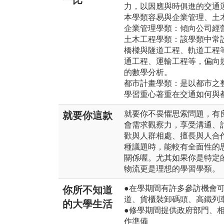
一比
力，以因應與時俱進的交通
本學類容易與企業管理、土
企業管理學類：傾向公司經
土木工程學類：該學類中常
橋樑與隧道工程、軌道工程
通工程、運輸工程等，偏向
的數學分析。
都市計畫學類：是以都市之
學習重心著重在交通如何與
就要你不畏懼思索問題，有
就要你這款
會需求觀察力，享受溝通、
歡與人群相處、擅長與人合
種議題時，能較有全面性的
關係喔。尤其如果你是特定
物流更是理想的學習學類。
●在學期間有許多參訪機會
你所不知道
道、貨櫃裝卸碼頭、高鐵列
的大學生活
●修學期間提供政府部門、
作準備