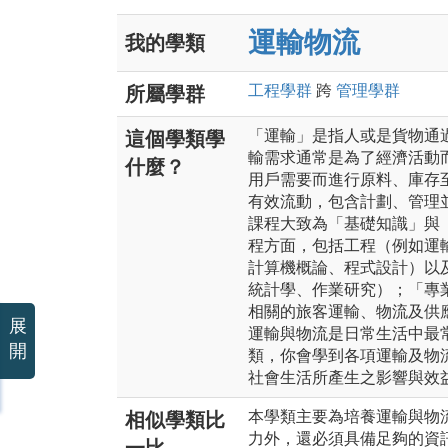
運輸物流
我的學類
工程
學群
跨
管理
學群
所屬學群
「運輸」是指人或是貨物通
這個學類學
輸需求通常是為了經濟活動
什麼？
用戶需要而進行原料、庫存
有效流動，包含計劃、管理
課程大致為「基礎知識」與
程方面，包括工程（例如運
計算機概論、程式設計）以
統計學、作業研究）；「專
相關的旅客運輸、物流及供
展
運輸與物流是日常生活中最
開
類，你會學到各項運輸及物
社會生活所產生之影響與效
本學類主要為培養運輸與物
相似學類比
力外，還必須具備足夠的資