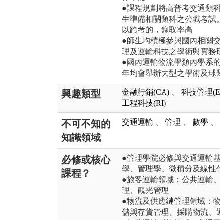
●課程規劃將高普考交通類
生準備相關類科之公職考試
以跨考的，錄取率高
●師生均積極參與國內相關
理及運輸科技之學術與實務
●國內運輸物流學類內學系
年均會舉辦大型之學術及球
金融行銷(CA)
、
科技管理(E
興趣類型
工程科技(RI)
交通運輸
、
管理
、
數學
、
不可不知的
知識領域
●管理學院必修與交通運輸
必修或核心
學、管理學、微積分及線性
課程？
●旅客運輸領域：公共運輸
理、觀光管理
●物流及供應鏈管理領域：
儲與存貨管理、採購物流、