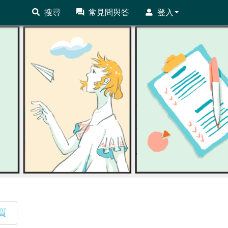
搜尋
常見問與答
登入
質