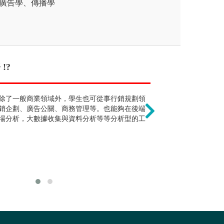
：廣告學、傳播學
單 !?
!?
只能學到理論，無法實
個性內向不適合
問題，學習運輸主體、時空特性、如何完
除了一般商業領域外，學生也可從事行銷規劃領
運輸及物流專業領域著重
行銷不全然是需要
程重視邏輯思考、數量方法、統計數據分
銷企劃、廣告公關、商務管理等。也能夠在後端
程、科技到管理，涵蓋陸
微電影等等呈現
訊應用能力。
場分析，大數據收集與資料分析等等分析型的工
流、公司企業物流等的整
有一群人透過大
與實務結合，強調實作能
能夠讓這些廣告
行銷策略經營，
分析的工作，行
及關鍵訊息的掌