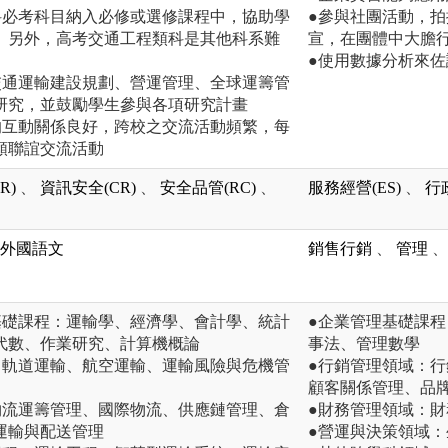
科必考科目納入必修或選修課程中，協助學
●參與社團活動，
。另外，高考交通工程類科是其他科系難
宣，在團體中大膽
●使用數據分析來
交通運輸建設規劃、營運管理、全球運籌管
研究，並鼓勵學生參與各項研究計畫
的互動關係良好，跨校之交流活動頻繁，每
類聯誼交流活動
R)
、
資訊安全(CR)
、
安全品管(RC)
、
服務經營(ES)
、
行
外國語文
銷售行銷
、
管理
、
基礎課程：運輸學、經濟學、會計學、統計
●企業管理基礎課
代數、作業研究、計算機概論
事法、管理數學
、軌道運輸、航空運輸、運輸風險與危機管
●行銷管理領域：
顧客關係管理、品
物流運籌管理、國際物流、供應鏈管理、倉
●財務管理領域：
運輸與配送管理
●營運與決策領域