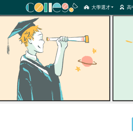
大學選才
高
ColleGo! 大學選才與高中育才輔助系統