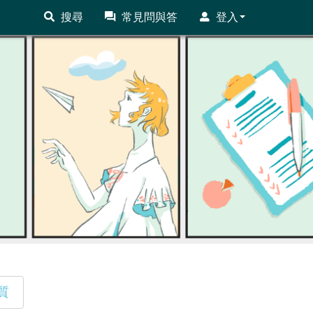
搜尋
常見問與答
登入
質