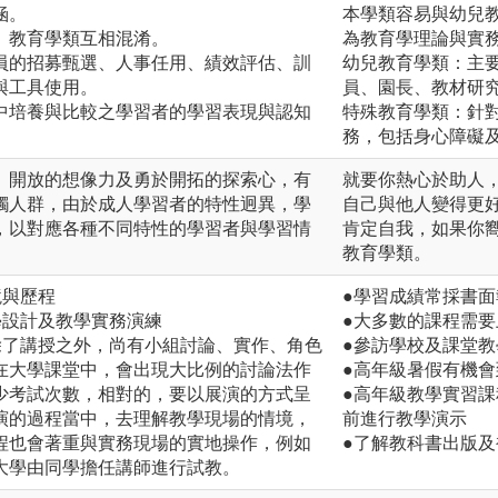
涵。
本學類容易與幼兒
、教育學類互相混淆。
為教育學理論與實
員的招募甄選、人事任用、績效評估、訓
幼兒教育學類：主
與工具使用。
員、園長、教材研
中培養與比較之學習者的學習表現與認知
特殊教育學類：針
務，包括身心障礙
、開放的想像力及勇於開拓的探索心，有
就要你熱心於助人
觸人群，由於成人學習者的特性迥異，學
自己與他人變得更
，以對應各種不同特性的學習者與學習情
肯定自我，如果你
教育學類。
境與歷程
●學習成績常採書
學設計及教學實務演練
●大多數的課程需
除了講授之外，尚有小組討論、實作、角色
●參訪學校及課堂
在大學課堂中，會出現大比例的討論法作
●高年級暑假有機
少考試次數，相對的，要以展演的方式呈
●高年級教學實習
演的過程當中，去理解教學現場的情境，
前進行教學演示
程也會著重與實務現場的實地操作，例如
●了解教科書出版
大學由同學擔任講師進行試教。