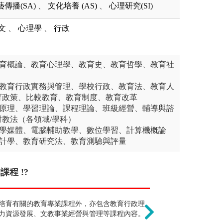
藝傳播(SA)
、
文化培養 (AS)
、
心理研究(SI)
文
、
心理學
、
行政
教育概論、教育心理學、教育史、教育哲學、教育社
：教育行政實務與管理、學校行政、教育法、教育人
育政策、比較教育、教育制度、教育改革
學原理、學習理論、課程理論、班級經營、輔導與諮
教法（各領域/學科）
教學媒體、電腦輔助教學、數位學習、計算機概論
統計學、教育研究法、教育測驗與評量
程 !?
就是要上臺進行
國社區大學、樂齡中心可以擔任講師與行
培育有關的教育專業課程外，亦包含教育行政理
其實教育是理論
人資部門擔任教育訓練人員，或從事高齡
力資源發展、文教事業經營與管理等課程內容。
習需求，並且學