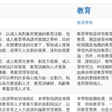
教育
教育
學群
外，以成人為對象所實施的教育活動，包
教育學類是研究教
分。成人教育學為講求實踐之學科，目的
教育、應該接受何
容，在變遷快速的社會下，幫助成人發展
較我國及他國的教
知能，或導引人生新的發展，達到自我實
學習內容包括教育
論；另外，尚有教
習、成人教育社會學、創造力發展、成人
理、課程設計、教
教材設計與發展、教育訓練與人才發展、
育研究法、科技輔
傳播、專案管理等領域。
如果你學習教育學
你可以學到許多核心能力如：企劃力、執
系統的實踐來體現
點為方案規劃人才、教育訓練師、高齡教
進而幫助他人。
、專案管理人才等。
力資源學術領域相近，本學類強調促進職
本學類範圍較廣，
重教育與人才發展方案的規劃與設計，以
育、特殊教育等，
而企管系之人力資源則偏重管理層面，更
與教育實務，但是