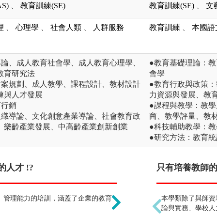
S)
、
教育訓練(SE)
教育訓練(SE)
、
文
理
、
心理學
、
社會人類
、
人群服務
教育訓練
、
本國語
導論、成人教育社會學、成人教育心理學、
●教育基礎理論：
教育研究法
會學
方案規劃、成人教學、課程設計、教材設計
●教育行政與政策
練與人才發展
力資源與發展、教
育行銷
●課程與教學：教
組織導論、文化創意產業導論、社會教育政
商、教學評量、教材
、樂齡產業發展、中高齡產業創新創業
●科技輔助教學：
●研究方法：教育
人才 !?
未來出路明確性 !?
只有培養教師的課
、管理能力的培訓，涵蓋了企業的教育
本學類畢業學生除了有全
本學類除了與師資
。
政人員外，亦可至企業的
論與實務、學校人