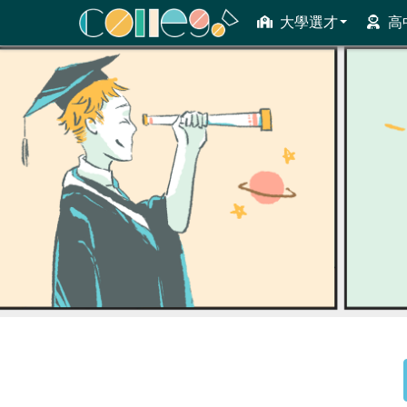
大學選才
高
ColleGo! 大學選才與高中育才輔助系統